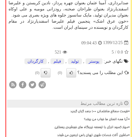
صدابرداری، آمینا عثمان بعنوان چهره پرداز، نادین کریستن و علیرضا
اسفندیارنژاد بعنوان طراحان صحنه، رودزانی مومبه و علی اوکاه
بعنوان مدیران تولید، مایک سانسوز جلوه های ویژه بصری می شود.
«خون عرق اشک» پنجمین فیلم علیرضا اسفندیارنژاد در مقام
کارگردان و نویسنده در سینمای ایران است.
1399/12/25
09:04:43
521
/ 5
0.0
تگهای خبر:
پوستر
,
تولید
,
فیلم
,
كارگردان
این مطلب را می پسندید؟
(0)
(0)
تازه ترین مطالب مرتبط
قیمت مصالح ساختمانی ۱۰۰ درصد گران گردید
آیا همه انسان ها خواب می بینند؟
مهار کمبود انرژی با توسعه نیروگاه های خورشیدی روستایی
ماشین آلات خدمات شهری تهران راهی اربعین می شوند