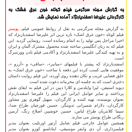
به گزارش مجله سرگرمی فیلم کوتاه خون عرق خشک به
کارگردانی علیرضا اسفندیارنژاد آماده نمایش شد.
به گزارش مجله سرگرمی به نقل از روابط عمومی فیلم،
پوستر
فیلم کوتاه «خون عرق اشک» تازه ترین اثر علیرضا اسفندیارنژاد که
اخیرا مراحل پس تولید را به اتمام رسانده است، رونمایی گردید. این
فیلم که به زبان انگلیسی ساخته شده محصول مشترک آلمان و ایران
و به تهیه کنندگی علیرضا اسفندیارنژاد و آکادمی فیلم بادن وورتنبرگ
است.
اسفندیارنژاد که پیشتر با فیلمهای «میانبر»، «ساقی» و «آرزو «،
موفقیت هایی کسب کرده این دفعه با ساخت «خون عرق اشک» به
خلق فضایی غریب و تکان دهنده روی آورده، این فیلم روایت داستان
دختری است که به جلسه ای محرمانه دعوت شده است.
دیوید استیفن، لیزا وایلدمن و کلارا دپین در این فیلم به ایفای نقش
پرداختند و سایر عوامل ایرانی این فیلم را علیرضا اسفندیارنژاد
بعنوان نویسنده، تهیه کننده و کارگردان، سهیل گوهری پور مشاور
کارگردان، دلارام شمیرانی تدوینگر، حسین قورچیان طراح صدا،
سیما کلانتریان طراح لباس، حسین خوشبین اصلاح رنگ، آرمین
رنگانی طراح پوستر می سازند.
همچنین عوامل خارجی فیلم شامل آرتور اورتلیب بعنوان مدیر
فیلمبرداری، آن دی وایفر موسیقی، اینادلسو کوزو بعنوان مدیر