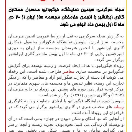
مجله سرگرمی: سومین نمایشگاه فیگوراتیو محصول همكاری
گالری ایرانشهر با انجمن هنرمندان مجسمه ساز ایران از 20 دی
ماه تا اول بهمن ماه انجام می شود.
به گزارش مجله سرگرمی به نقل از روابط عمومی انجمن هنرمندان
مجسمه ساز ایران، سومین نمایشگاه فیگوراتیو محصول همكاری
گالری ایرانشهر با انجمن هنرمندان مجسمه ساز ایران به دبیری
امیرحسین ردایی از ۲۰ دی ماه تا اول بهمن ماه در گالری ایرانشهر
برگزار می گردد.
رویداد فیگوراتیو، با هدف ایجاد فرصت و زمینه توسعه برای گرایش
فیگوراتیو در مجسمه سازی
معاصر
طراحی شده است. این رخداد
می كوشد آن دسته از تجارب فیگوراتیو آزاد و معاصر را كه از دیگر
تجارب این زمینه، نظیر تندیس ها و مجسمه های شهری متمایزند در
مركز توجه قرار دهد. دوره های پیشین این رویداد در خانه هنرمندان
(۱۳۹۲) و گالری شیرین (۱۳۹۱) برگزار شده است.
سومین دوره نمایشگاه فیگوراتیو با ابعادی متفاوت و با به كارگیری
رسانه
های مختلف هنری در گالری ایرانشهر برگزار می گردد كه در
فراخوان این رویداد آمده است:
از آنجایی كه تنها امكان و شكل «بودن در جهان» بدنی است كه در آن
و بوسیله آن زندگی می كنیم؛ نحوه بودن، تجربه زیسته و آنچه از سر
می گذرانیم توأمان به ما و هستی شكل می بخشد. سیر هنر