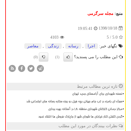
منبع:
مجله سرگرمی
1398/10/18
19:05:41
4103
/ 5
5.0
تگهای خبر:
اجرا
,
رسانه
,
زندگی
,
معاصر
این مطلب را می پسندید؟
(0)
(1)
تازه ترین مطالب مرتبط
نسخه شهرداری برای آرامستان جدید تهران
سوژه ای بامزه در تب جام جهانی بچه فیل دو روزه ستاره رسانه های اجتماعی شد
مرکز درمانی کارکنان شهرداری منطقه ۱۸ در آستانه بهره برداری
گردن کلفتی کنار خیابان ها شورای شهر از جاپارک فروش ها انتقاد نمود
نظرات بینندگان در مورد این مطلب