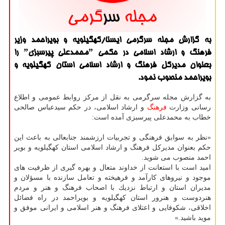
به گزارش مجله سرگرمی ایسنا/كهگیلویه و بویراحمد وزیر
فرهنگ و ارشاد اسلامی در حكمی ˮمحمدعلی پیرسبزیˮ را
بعنوان مدیركل فرهنگ و ارشاد اسلامی استان كهگیلویه و
بویراحمد منصوب نمود.
به گزارش مجله سرگرمی به نقل از مركز روابط عمومی و اطلاع
رسانی وزارت
فرهنگ
و ارشاد اسلامی، در حكم سیدعباس صالحی
خطاب به محمدعلی پیرسبزی آمده است:
«نظر به سوابق فرهنگی و تجربیات ارزشمند جنابعالی به باعث این
حكم بعنوان مدیركل فرهنگ و ارشاد اسلامی استان كهگیلویه و بویر
احمد منصوب می شوید.
امید است با استعانت از خداوند متعال و بهره گیری از ظرفیت های
موجود و نیروهای كارآمد و فرهیخته و تعامل سازنده با مسؤلان و
مدیران استان و ارتباط نزدیك با اصحاب فرهنگ و هنر و مردم
هنردوست و هنرور استان كهگیلویه و بویراحمد در راه فضائل
اخلاقی، شكوفایی و اعتلای فرهنگ و هنر اسلامی و ایرانی موفق و
موید باشید.»