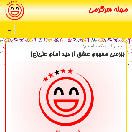
مجله سرگرمی
منو
دو خبر از شبكه جام جم؛
بررسی مفهوم عشق از دید امام علی(ع)