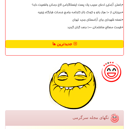
راستی آزمایی ادعای عجیب یک پست اینستاگرامی الاغ درمانی واقعیت دارد؟
میزبانی از ۱۰ هزار بانو و کودک زائر کارنامه جامع خدمات قرارگاه زینبیه
نسخه شهرداری برای آرامستان جدید تهران
قیمت مصالح ساختمانی ۱۰۰ درصد گران گردید
جدیدترین ها
تگهای مجله سرگرمی