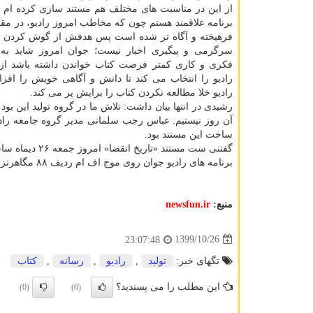
از این در مناسبت های مختلف هم مستند سازی کرده ام و
برنامه علاقمند هستم چون که مخاطب امروز رادیو، در مقا
فرهیخته و آگاه تر شده است پس هدفش از گوش کردن به
سرگرمی و پیگیری اخبار نیست؛ جوان امروز شاید ب
فکری و کاری کمتر فرصت کتاب خواندن داشته باشد از
رادیو را انتخاب می کند تا دانش و آگاهی خویش را افز
رادیو خلا مطالعه نکردن کتاب را برایش پر می کند.
رشیدی در انتها بیان داشت: تلاش ما در گروه تولید این بود
آن روز نیستیم. عباس رجب سلمانی مدیر گروه جامعه رادی
ساخت این مستند بود.
گفتنی ست مستند «تاریخ انقضا» امروز جمعه ۲۶ دیماه ساعت ۲۳: ۰۰ از آنتن رادیو جوان پخش می شود.
برنامه های رادیو جوان روی موج اف ام ردیف ۸۸ مگاهرتز پخش می شوند.
منبع:
newsfun.ir
1399/10/26
23:07:48
تگهای خبر:
تولید
,
رادیو
,
رسانه
,
كتاب
این مطلب را می پسندید؟
(0)
(0)