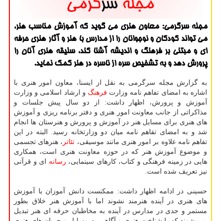
مجله سرگرمی: معاون هنری می گوید که آموزش مناسب هنر،
می تواند کودکان و نوجوانان را از مدارس با هنر و آثار هنری حرفه
ای و مبتنی بر فرهنگ و اندیشه آشنا کند، سلیقه هنری آنان را
پرورش دهد و به تشخیص سره از ناسره در هنر کمک نماید.
به گزارش مجله سرگرمی به نقل از ایسنا، معاون امور هنری با
اشاره به امضای تفاهم نامه وزارت
فرهنگ
و ارشاد اسلامی و وزارت
آموزش و پرورش، اظهار داشت: از دو سال پیش جلسات و
مذاکراتی از جانب معاونت امور هنری و دفتر برنامه ریزی و آموزش
های هنری برای مسایل هنر در آموزش و پرورش و هنرستان ها انجام
شد و به امضای تفاهم نامه میان دو وزارتخانه رسید. البته در این
تفاهم نامه علاوه بر امور هنری مانند موسیقی،
تئاتر
، هنرهای تجسمی
و موضوع آموزش هنر که در حوزه معاونت هنری است، همکاری
هایی در زمینه فرهنگی و کتاب، کارهای سینمایی،
رسانه
ای و قرآنی
نیز تعریف شده است.
حسینی در ادامه اظهار داشت: ممکنست دانش آموزان با آموزش
های هنری در آینده هنرمند نشوند اما با آموزش هنر خلاق بطور
مستمر و جدی در مدارس در آینده به مخاطبان حرفه ای هنر تبدیل
می شوند که با شناخت هنری و آگاهی به مسایل و جریان های هنری