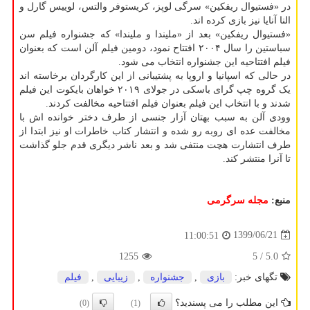
در «فستیوال ریفکین» سرگی لوپز، کریستوفر والتس، لوییس گارل و
النا آنایا نیز بازی کرده اند.
«فستیوال ریفکین» بعد از «ملیندا و ملیندا» که جشنواره فیلم سن
سباستین را سال ۲۰۰۴ افتتاح نمود، دومین فیلم آلن است که بعنوان
فیلم افتتاحیه این جشنواره انتخاب می شود.
در حالی که اسپانیا و اروپا به پشتیبانی از این کارگردان برخاسته اند
یک گروه چپ گرای باسکی در جولای ۲۰۱۹ خواهان بایکوت این فیلم
شدند و با انتخاب این فیلم بعنوان فیلم افتتاحیه مخالفت کردند.
وودی آلن به سبب بهتان آزار جنسی از طرف دختر خوانده اش با
مخالفت عده ای روبه رو شده و انتشار کتاب خاطرات او نیز ابتدا از
طرف انتشارت هچت منتفی شد و بعد ناشر دیگری قدم جلو گذاشت
تا آنرا منتشر کند.
منبع:
مجله سرگرمی
1399/06/21
11:00:51
1255
/ 5
5.0
تگهای خبر:
بازی
,
جشنواره
,
زیبایی
,
فیلم
این مطلب را می پسندید؟
(0)
(1)