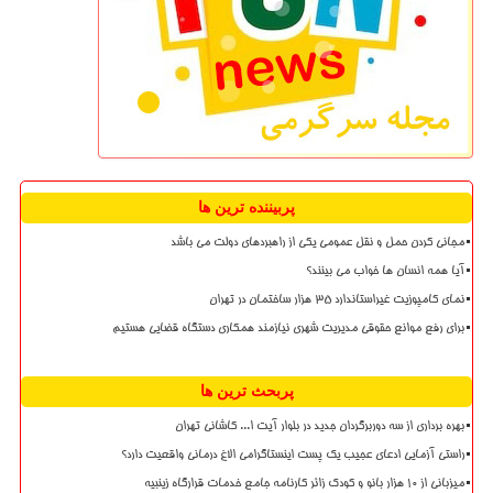
پربیننده ترین ها
مجانی کردن حمل و نقل عمومی یکی از راهبردهای دولت می باشد
آیا همه انسان ها خواب می بینند؟
نمای کامپوزیت غیراستاندارد ۳۵ هزار ساختمان در تهران
برای رفع موانع حقوقی مدیریت شهری نیازمند همکاری دستگاه قضایی هستیم
پربحث ترین ها
بهره برداری از سه دوربرگردان جدید در بلوار آیت ا... کاشانی تهران
راستی آزمایی ادعای عجیب یک پست اینستاگرامی الاغ درمانی واقعیت دارد؟
میزبانی از ۱۰ هزار بانو و کودک زائر کارنامه جامع خدمات قرارگاه زینبیه