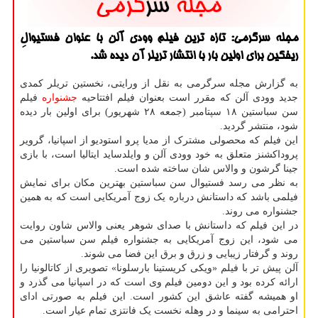
مجله سرگرمی: تازه ترین فیلم وودی آلن با عنوان فستیوالِ
ریفكین برای اولین بار با انتشار تریلر آن دیده شد.
به گزارش مجله سرگرمی به نقل از ورایتی، نخستین تریلر کمدی
جدید وودی آلن که مقرر است بعنوان فیلم افتتاحیه
جشنواره
فیلم
سن سباستین ۱۸ سپتامبر (جمعه ۲۸ شهریور) برای اولین بار دیده
شود، منتشر گردید.
این فیلم که محصولی مشترک از مدیا پرو استودیو از اسپانیا، گرویر
پروداکشنز متعلق به خود وودی آلن و وایلدساید ایتالیا است، با بازی
جینا گرشون و والاس شان ساخته شده است.
به نظر می رسد فستیوال سن سباستین بهترین مکان برای نمایش
فیلمی باشد که داستانش درباره یک زوج آمریکایی است که به همین
جشنواره می روند.
در این فیلم که داستانش با صدای شوهر یعنی والاس شاون روایت
می شود، این زوج آمریکایی به جشنواره فیلم سن سباستین می
روند و گرفتار زیبایی و زرق و برق این فضا می شوند.
آلن پیش تر با فیلم «ویکی کریستینا بارسلونا» تصویری از کاتالونیا را
ارائه کرده بود و این دومین فیلم وی است که در اسپانیا می گذرد و
او همیشه گفته عاشق این کشور است. این فیلم به صورتی ادای
احترامی به سینما و در وهله نخست یک فانتزی تمام عیار است.