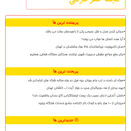
پربیننده ترین ها
مجانی کردن حمل و نقل عمومی یکی از راهبردهای دولت می باشد
آیا همه انسان ها خواب می بینند؟
نمای کامپوزیت غیراستاندارد ۳۵ هزار ساختمان در تهران
برای رفع موانع حقوقی مدیریت شهری نیازمند همکاری دستگاه قضایی هستیم
پربحث ترین ها
سوژه ای بامزه در تب جام جهانی بچه فیل دو روزه ستاره شبکه های اجتماعی شد
بهره برداری از سه دوربرگردان جدید در بلوار آیت ا... کاشانی تهران
راستی آزمایی ادعای عجیب یک پست اینستاگرامی الاغ درمانی واقعیت دارد؟
میزبانی از ۱۰ هزار بانو و کودک زائر کارنامه جامع خدمات قرارگاه زینبیه
جدیدترین ها