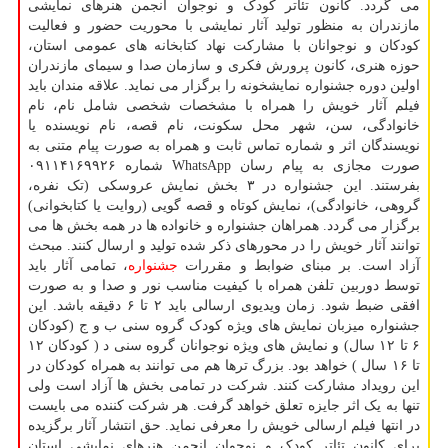
می گردد. کانون تئاتر کودک و نوجوان انجمن هنرهای نمایشی
مازندران به منظور تولید آثار نمایشی با محوریت حضور و فعالیت
کودکان و نوجوانان با مشارکت نهاد کتابخانه های عمومی استان،
حوزه هنری، کانون پرورش فکری و سازمان صدا و سیمای مازندران
اولین دوره جشنواره نمایشخونه را برگزار می نماید. علاقه مندان باید
فیلم آثار خویش را همراه با مشخصات شخصی شامل نام، نام
خانوادگی، سن، شهر محل سکونت، نام قصه، نام نویسنده یا
نویسندگان اثر و شماره تماس ثابت و همراه به صورت پیام متنی به
صورت مجازی به پیام رسان WhatsApp شماره ۰۹۱۱۴۱۶۹۹۲۶
بفرستند. این جشنواره در ۳ بخش نمایش عروسکی (تک نفره،
گروهی، خانوادگی)، نمایش کوتاه و قصه گویی (روایت یا کتابخوانی)
برگزار می گردد. همراهان جشنواره و خانواده ها در همه بخش ها می
توانند آثار خویش را در محورهای ذکر شده تولید و ارسال کنند. مبحث
آزاد است. بر مبنای ضوابط و مقررات
جشنواره
، تمامی آثار باید
توسط دوربین تلفن همراه با کیفیت مناسب نور و صدا و به صورت
افقی ضبط شود. زمان ویدیوی ارسالی باید ۲ تا ۶ دقیقه باشد. این
جشنواره میزبان نمایش های ویژه کودک گروه سنی ب و ج (کودکان
۶ تا ۱۲ سال) و نمایش های ویژه نوجوانان گروه سنی د ( کودکان ۱۲
تا ۱۶ سال ) خواهد بود. بزرگ ترها هم می توانند به همراه کودکان در
این رویداد مشارکت کنند. شرکت در تمامی بخش ها آزاد است ولی
تنها به یک اثر جایزه تعلق خواهد گرفت. هر شرکت کننده می بایست
در انتها فیلم ارسالی خویش را معرفی نماید. حق انتشار آثار برگزیده
برای کانون تئاتر کودک و نوجوان انجمن هنرهای نمایشی استان