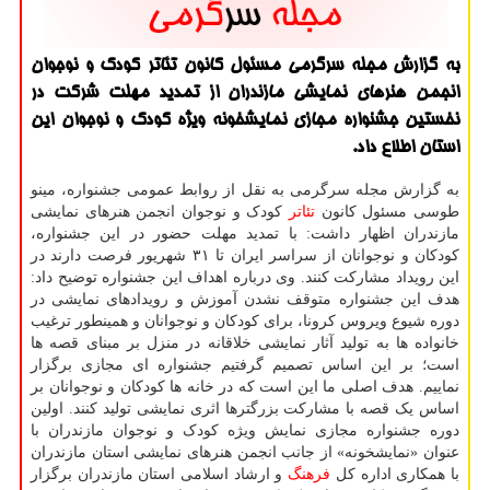
به گزارش مجله سرگرمی مسئول كانون تئاتر كودك و نوجوان
انجمن هنرهای نمایشی مازندران از تمدید مهلت شركت در
نخستین جشنواره مجازی نمایشخونه ویژه كودك و نوجوان این
استان اطلاع داد.
به گزارش مجله سرگرمی به نقل از روابط عمومی جشنواره، مینو
طوسی مسئول کانون
تئاتر
کودک و نوجوان انجمن هنرهای نمایشی
مازندران اظهار داشت: با تمدید مهلت حضور در این جشنواره،
کودکان و نوجوانان از سراسر ایران تا ۳۱ شهریور فرصت دارند در
این رویداد مشارکت کنند. وی درباره اهداف این جشنواره توضیح داد:
هدف این جشنواره متوقف نشدن آموزش و رویدادهای نمایشی در
دوره شیوع ویروس کرونا، برای کودکان و نوجوانان و همینطور ترغیب
خانواده ها به تولید آثار نمایشی خلاقانه در منزل بر مبنای قصه ها
است؛ بر این اساس تصمیم گرفتیم جشنواره ای مجازی برگزار
نماییم. هدف اصلی ما این است که در خانه ها کودکان و نوجوانان بر
اساس یک قصه با مشارکت بزرگترها اثری نمایشی تولید کنند. اولین
دوره جشنواره مجازی نمایش ویژه کودک و نوجوان مازندران با
عنوان «نمایشخونه» از جانب انجمن هنرهای نمایشی استان مازندران
با همکاری اداره کل
فرهنگ
و ارشاد اسلامی استان مازندران برگزار