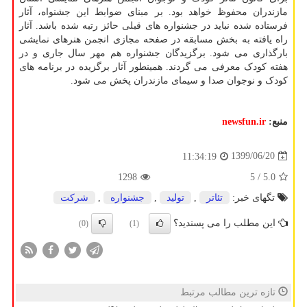
مازندران محفوظ خواهد بود. بر مبنای ضوابط این جشنواه، آثار
فرستاده شده نباید در جشنواره های قبلی حائز رتبه شده باشد. آثار
راه یافته به بخش مسابقه در صفحه مجازی انجمن هنرهای نمایشی
بارگذاری می شود. برگزیدگان جشنواره هم مهر سال جاری و در
هفته کودک معرفی می گردند. همینطور آثار برگزیده در برنامه های
کودک و نوجوان صدا و سیمای مازندران پخش می شود.
منبع:
newsfun.ir
1399/06/20
11:34:19
1298
/ 5
5.0
تگهای خبر:
تئاتر
,
تولید
,
جشنواره
,
شركت
این مطلب را می پسندید؟
(0)
(1)
تازه ترین مطالب مرتبط