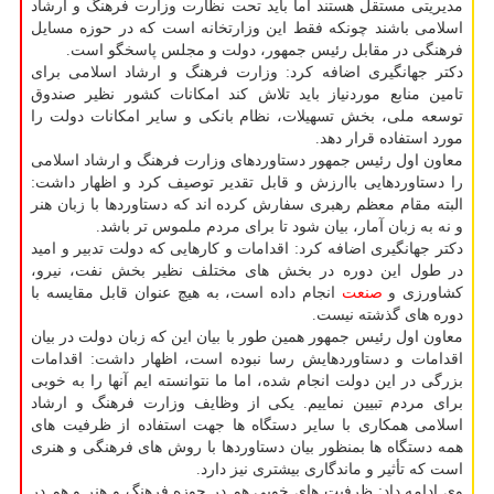
مدیریتی مستقل هستند اما باید تحت نظارت وزارت فرهنگ و ارشاد
اسلامی باشند چونکه فقط این وزارتخانه است که در حوزه مسایل
فرهنگی در مقابل رئیس جمهور، دولت و مجلس پاسخگو است.
دکتر جهانگیری اضافه کرد: وزارت فرهنگ و ارشاد اسلامی برای
تامین منابع موردنیاز باید تلاش کند امکانات کشور نظیر صندوق
توسعه ملی، بخش تسهیلات، نظام بانکی و سایر امکانات دولت را
مورد استفاده قرار دهد.
معاون اول رئیس جمهور دستاوردهای وزارت فرهنگ و ارشاد اسلامی
را دستاوردهایی باارزش و قابل تقدیر توصیف کرد و اظهار داشت:
البته مقام معظم رهبری سفارش کرده اند که دستاوردها با زبان هنر
و نه به زبان آمار، بیان شود تا برای مردم ملموس تر باشد.
دکتر جهانگیری اضافه کرد: اقدامات و کارهایی که دولت تدبیر و امید
در طول این دوره در بخش های مختلف نظیر بخش نفت، نیرو،
کشاورزی و
صنعت
انجام داده است، به هیچ عنوان قابل مقایسه با
دوره های گذشته نیست.
معاون اول رئیس جمهور همین طور با بیان این که زبان دولت در بیان
اقدامات و دستاوردهایش رسا نبوده است، اظهار داشت: اقدامات
بزرگی در این دولت انجام شده، اما ما نتوانسته ایم آنها را به خوبی
برای مردم تبیین نماییم. یکی از وظایف وزارت فرهنگ و ارشاد
اسلامی همکاری با سایر دستگاه ها جهت استفاده از ظرفیت های
همه دستگاه ها بمنظور بیان دستاوردها با روش های فرهنگی و هنری
است که تأثیر و ماندگاری بیشتری نیز دارد.
وی ادامه داد: ظرفیت های خوبی هم در حوزه فرهنگ و هنر و هم در