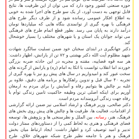
حوزه صنعتی کشور وجود دارد که می توان از این ظرفیت ها، نتایج
قابل توجهی به دست آورد، از یک سو طرح های اجرا شده به خوبی
به اطلاع افکار عمومی رسانده شود و از طرف دیگر طرح های
فرهنگی با بهره گیری از توانمندی بنگاه هایی که میلیاردها تومان
درآمد دارند به پایان می رسد. بطور قطع اتمام طرح های فرهنگی
می تواند جوانان یک استان و یا شهرهای مختلف را بسیار خوشحال
کند.
دکتر جهانگیری در ابتدای سخنان خود ضمن تسلیت سالگرد شهادت
شهید مظلوم آیت الله دکتر بهشتی و ۷۲ تن از یارانش، اظهار داشت:
هر سه قوه قضاییه، مقننه و مجریه در این حادثه ضربه بزرگی
خوردند اما انقلاب توانست با اتکا به امام (ره) و یارانش از گردنه های
سخت عبور کند و امیدواریم در سال های پیش رو نیز با بهره گیری از
تجربه ۴۰ سال قبل و تدوین راهکارها و برنامه های دقیق، علاوه بر
غلبه بر چالش ها بتوانیم رفاه و آسایش را برای مردم به ارمغان
آوریم برای اینکه اصلی ترین وظیفه حاکمیت تامین زندگی توأم با
رفاه جهت زندگی آبرومندانه مردم است.
دکتر صالحی، وزیر فرهنگ و ارشاد اسلامی نیز ضمن ارائه گزارشی
از اقدامات، فعالیت ها، ظرفیت ها و چالش های پیش روی بخش های
فرهنگ، هنر،
رسانه
، بین الملل و نظرسنجی ها و پژوهش ها، توسعه
فضای فرهنگی و هنری به لحاظ کمی را از دستاوردهای ممتاز دولت
تدبیر و امید توصیف کرد و اظهار داشت: ایجاد ارتباط میان بخش
فرهنگ و هنر با جامعه نظیر طرح شبکه شهرهای خلاق، طرح