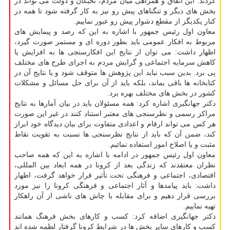
کردند. این اتفاق و همراهی میان مردم، نخبگان و دولت می تواند در
بخش های دیگر و تنگناهای پیش رو نیز به کار گرفته شود تا همه در
کنار یکدیگر از مقطع دشوار پیش رو عبور نماییم.
معاون اول رئیس جمهور با اشاره به این که رصد و پیمایش های
مربوط به افکار عمومی باید بطور دوره ای و مستمر صورت گیرد،
اظهار داشت: می توان از نتایج این افکارسنجی ها به افزایش یا
کاهش سرمایه اجتماعی و گرایش مردم به اجرای طرح های مختلف
پی برد. بدین سبب نباید این پژوهش ها متوقف شود و یا نتایج آن در
کتابخانه ها باقی بماند، بلکه باید از آن برای حل مسائل و مشکلات
کشور در بخش های مختلف بهره برد.
دکتر جهانگیری اشاره کرد: همه مسئولان باید در بیان آمارها به نتایج
مراکز رسمی و نظرسنجی های معتبر استناد کنند در غیر این صورت
هر کس می تواند ارقام و اعدادی متفاوت برای بیان دیدگاه خود ابراز
کند، ضمن آن که باید از نتایج نظرسنجی ها نسبت به تقویت نقاط
مثبت و یا اصلاح امور استفاده نمائیم.
معاون اول رئیس جمهور در ادامه با اشاره به این که همه صاحب
نظران معتقدند که زندگی بعد از کرونا در همه ابعاد بین المللی،
اقتصادی، اجتماعی و فرهنگی تحت تأثیر قرار خواهد گرفت، اظهار
داشت: باید پیامدها و آثار اجتماعی و فرهنگی کرونا را نیز مورد
بررسی قرار دهیم و برای مقابله با چاش های ناشی از آن راهکار
تهیه نماییم.
دکتر جهانگیری اضافه کرد: کسب و کارهای بخش فرهنگ همانند
کسب و کارهای سایر بخش ها در شرایط کرونا گرفتار لطمه شده اند