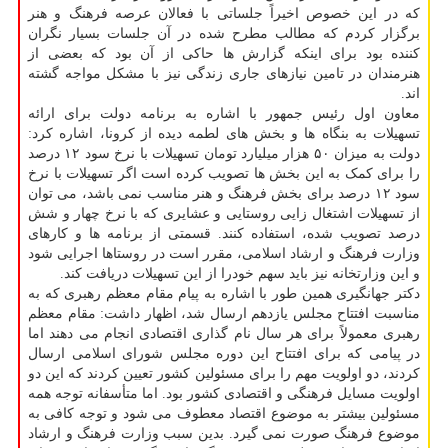
که در این خصوص اخیراً جلساتی با فعالان عرصه فرهنگ و هنر
برگزار کردم که مطالب مطرح شده در آن جلسات بسیار نگران
کننده بود برای اینکه گزارش ها حاکی از آن بود که بعضی از
هنرمندان در تامین نیازهای جاری زندگی نیز با مشکل مواجه گشته
اند.
معاون اول رئیس جمهور با اشاره به برنامه دولت برای ارائه
تسهیلات به بنگاه ها و بخش های لطمه دیده از کرونا، اشاره کرد:
دولت به میزان ۵۰ هزار میلیارد تومان تسهیلات با نرخ سود ۱۲ درصد
را برای کمک به این بخش ها تصویب کرده است اگر تسهیلات با نرخ
سود ۱۲ درصد برای بخش فرهنگ و هنر مناسب نمی باشد، می توان
از تسهیلات اشتغال زایی روستایی و عشایری که با نرخ چهار و شش
درصد تصویب شده، استفاده کنند. قسمتی از برنامه ها و کارهای
وزارت فرهنگ و ارشاد اسلامی، مقرر است در روستاها اجرایی شود
و این وزارتخانه نیز باید سهم خودرا از این تسهیلات دریافت کند.
دکتر جهانگیری همین طور با اشاره به پیام مقام معظم رهبری که به
مناسبت افتتاح مجلس یازدهم ارسال شد، اظهار داشت: مقام معظم
رهبری معمولاً برای هر سال نام گذاری اقتصادی انجام می دهند اما
در پیامی که برای افتتاح این دوره مجلس شورای اسلامی ارسال
کردند، دو اولویت مهم را برای مسئولین کشور تعیین کردند که این دو
اولویت مسایل فرهنگی و اقتصادی کشور بود. اما متأسفانه توجه همه
مسئولین بیشتر به موضوع اقتصاد معطوف می شود و توجه کافی به
موضوع فرهنگ صورت نمی گیرد. بدین سبب وزارت فرهنگ و ارشاد