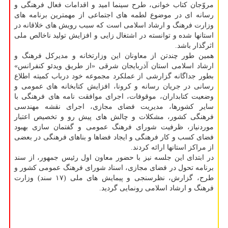
مروّجان کتاب خوانی، طرح سینما امید و اقدامات فعال فرهنگی و
رسانه ای در موضوع لطمه های اجتماعی از مهمترین برنامه های
وزارت فرهنگ و ارشاد اسلامی است که سبب رویش های خلاقانه در
استانها شده و توانسته در اشتغال زایی و افزایش تولید ناخالص ملی
اثرگذار باشد.
همین طور چندتن از معاونان این وزارتخانه و مدیرکل فرهنگ و
ارشاد اسلامی استان آذربایجان شرقی «از طریق ویدئو کنفرانس»
بطور جداگانه گزارشی از عملکرد مجموعه خود درباب کمیته اطلاع
رسانی در جریان رسانه و کرونا، افزایش کتابخانه های عمومی و
وضعیت کتابداران، موقوفات، اجرای موافقت نامه های فرهنگی با
سایر کشورها، مدیریت فضای مجازی، اجرای نقشه مهندسی
فرهنگی کشور، مشکلات و چالش های پیش رو و تخصیص اعتبار
موردنیاز، ظرفیت شورای فرهنگ عمومی و گفتمان سازی بهبود
فضای کسب و کار فرهنگی و ایجاد فضاها و بناهای فرهنگی در بعضی
از مراکز استانها ارائه کردند.
در ابتدای این جلسه نیز با حضور معاون اول رئیس جمهور، از سند
برنامه تحول در فضای مجازی، اسناد شورای فرهنگ عمومی کشور و
طرح، گزارش، نظرسنجی و پیمایش های ملی (۱۷ سند) وزارت
فرهنگ و ارشاد اسلامی رونمایی گردید.