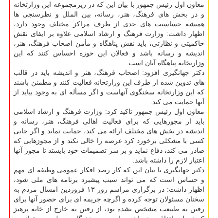
معاون اول رئیس جمهور با بیان این که در زیرمجموعه این وزارتخانه
و در بخش های فرهنگ، هنر، رسانه، بین الملل و نظرسنجی ها
همیشه حساسیت های جدی از طرف مراکز مختلف وجود دارد،
اظهار داشت: وزارت فرهنگ و ارشاد اسلامی علاوه بر ایفای نقش
حاکمیتی و نظارتی، باید نقش پناهگاه و مأمن اصحاب فرهنگ، هنر،
اندیشه و رسانه باشد و فعالان این حوزه احساس کنند که این
وزارتخانه پناهگاه آنان است.
دکتر جهانگیری افزود: اصحاب فرهنگ، هنر و اندیشه باید در قالب
های تدوین شده از طرف این وزارتخانه فعالیت کنند و مطمئن باشند
که این وزارتخانه سخنگوی آنهاست و اگر مسأله ای به وجود بیاید از
آنها حمایت می کند.
معاون اول رئیس جمهور تاکید کرد: وزارت فرهنگ و ارشاد اسلامی
باید از مجوزهایی که برای فعالیت اهالی فرهنگ، هنر، رسانه و
اندیشه در بخش های مختلف ارائه می کند، حمایت نماید و اگر جایی
کسی با مشکلی برخورد کرد عرصه را خالی نکند و از مجوزهایی که
صادر می کند، دفاع نماید و بر سر تصمیمات خود بایستد تا مجوز آنها
اعتبار لازم را داشته باشد.
دکتر جهانگیری با بیان این که کار رصد افکار عمومی وظیفه ای مهم
و حساس است که می تواند سبب پیشبرد برنامه های ملی شود،
اظهار داشت: در برگزاری مراسم روز ۱۳ فروردین امسال مردم به
سخنان مسئولان توجه کرده و اگرچه جریمه ای برای حضور آنها برای
رفتن به طبیعت مشخص نشده بود، از رفتن به خارج از خانه پرهیز