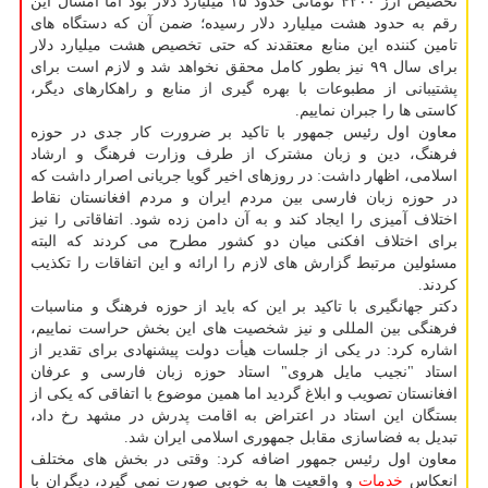
تخصیص ارز ۴۲۰۰ تومانی حدود ۱۵ میلیارد دلار بود اما امسال این
رقم به حدود هشت میلیارد دلار رسیده؛ ضمن آن که دستگاه های
تامین کننده این منابع معتقدند که حتی تخصیص هشت میلیارد دلار
برای سال ۹۹ نیز بطور کامل محقق نخواهد شد و لازم است برای
پشتیبانی از مطبوعات با بهره گیری از منابع و راهکارهای دیگر،
کاستی ها را جبران نماییم.
معاون اول رئیس جمهور با تاکید بر ضرورت کار جدی در حوزه
فرهنگ، دین و زبان مشترک از طرف وزارت فرهنگ و ارشاد
اسلامی، اظهار داشت: در روزهای اخیر گویا جریانی اصرار داشت که
در حوزه زبان فارسی بین مردم ایران و مردم افغانستان نقاط
اختلاف آمیزی را ایجاد کند و به آن دامن زده شود. اتفاقاتی را نیز
برای اختلاف افکنی میان دو کشور مطرح می کردند که البته
مسئولین مرتبط گزارش های لازم را ارائه و این اتفاقات را تکذیب
کردند.
دکتر جهانگیری با تاکید بر این که باید از حوزه فرهنگ و مناسبات
فرهنگی بین المللی و نیز شخصیت های این بخش حراست نماییم،
اشاره کرد: در یکی از جلسات هیأت دولت پیشنهادی برای تقدیر از
استاد "نجیب مایل هروی" استاد حوزه زبان فارسی و عرفان
افغانستان تصویب و ابلاغ گردید اما همین موضوع با اتفاقی که یکی از
بستگان این استاد در اعتراض به اقامت پدرش در مشهد رخ داد،
تبدیل به فضاسازی مقابل جمهوری اسلامی ایران شد.
معاون اول رئیس جمهور اضافه کرد: وقتی در بخش های مختلف
انعکاس
خدمات
و واقعیت ها به خوبی صورت نمی گیرد، دیگران با