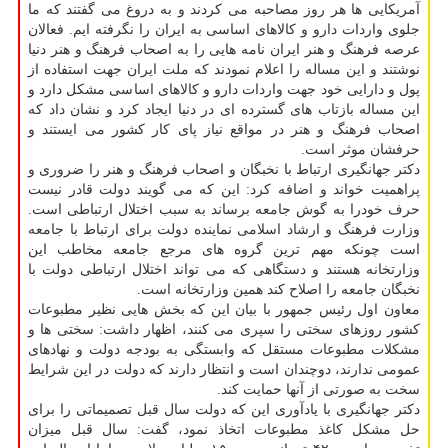
آمریکایی ها هر روز مصاحبه می کردند و به دروغ می گفتند که ما
جلوی واردات دارو و کالاهای اساسی به ایران را نگرفته ایم. فعالان
عرصه فرهنگ و هنر ایران نامه هایی را به اصحاب فرهنگ و هنر دنیا
نوشتند و این مساله را اعلام نمودند که ملت ایران جهت استفاده از
پول و دارایی خود جهت واردات دارو و کالاهای اساسی مشکل دارد و
این مساله بازتاب های گسترده ای در دنیا ایجاد کرد و نشان داد که
اصحاب فرهنگ و هنر در مواقع نیاز پای کار کشور می ایستند و
حرفشان موثر است.
دکتر جهانگیری ارتباط با نخبگان و اصحاب فرهنگ و هنر را ضروری و
پراهمیت خواند و اضافه کرد: این که می گویند دولت قادر نیست
حرف خودرا به گوش جامعه برساند به سبب اختلال ارتباطی است.
وزارت فرهنگ و ارشاد اسلامی نماینده دولت برای ارتباط با جامعه
است چونکه مهم ترین گروه های مرجع جامعه مخاطب این
وزارتخانه هستند و دستگاهی که می تواند اختلال ارتباطی دولت با
نخبگان جامعه را اصلاح کند همین وزارتخانه است.
معاون اول رئیس جمهور با بیان این که بخش هایی نظیر مطبوعات
کشور روزهای سختی را سپری می کنند، اظهار داشت: سختی ها و
مشکلات مطبوعات مستقل که وابستگی به بودجه دولت و نهادهای
عمومی ندارند، دوچندان است و انتظار دارند که دولت در این شرایط
سخت به صورتی از آنها حمایت کند.
دکتر جهانگیری با یادآوری این که دولت سال قبل تصمیماتی را برای
حل مشکل کاغذ مطبوعات اتخاذ نمود، گفت: سال قبل میزان