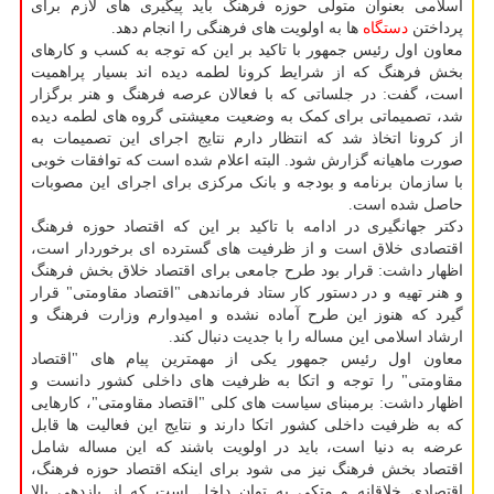
اسلامی بعنوان متولی حوزه فرهنگ باید پیگیری های لازم برای
پرداختن
دستگاه
ها به اولویت های فرهنگی را انجام دهد.
معاون اول رئیس جمهور با تاکید بر این که توجه به کسب و کارهای
بخش فرهنگ که از شرایط کرونا لطمه دیده اند بسیار پراهمیت
است، گفت: در جلساتی که با فعالان عرصه فرهنگ و هنر برگزار
شد، تصمیماتی برای کمک به وضعیت معیشتی گروه های لطمه دیده
از کرونا اتخاذ شد که انتظار دارم نتایج اجرای این تصمیمات به
صورت ماهیانه گزارش شود. البته اعلام شده است که توافقات خوبی
با سازمان برنامه و بودجه و بانک مرکزی برای اجرای این مصوبات
حاصل شده است.
دکتر جهانگیری در ادامه با تاکید بر این که اقتصاد حوزه فرهنگ
اقتصادی خلاق است و از ظرفیت های گسترده ای برخوردار است،
اظهار داشت: قرار بود طرح جامعی برای اقتصاد خلاق بخش فرهنگ
و هنر تهیه و در دستور کار ستاد فرماندهی "اقتصاد مقاومتی" قرار
گیرد که هنوز این طرح آماده نشده و امیدوارم وزارت فرهنگ و
ارشاد اسلامی این مساله را با جدیت دنبال کند.
معاون اول رئیس جمهور یکی از مهمترین پیام های "اقتصاد
مقاومتی" را توجه و اتکا به ظرفیت های داخلی کشور دانست و
اظهار داشت: برمبنای سیاست های کلی "اقتصاد مقاومتی"، کارهایی
که به ظرفیت داخلی کشور اتکا دارند و نتایج این فعالیت ها قابل
عرضه به دنیا است، باید در اولویت باشند که این مساله شامل
اقتصاد بخش فرهنگ نیز می شود برای اینکه اقتصاد حوزه فرهنگ،
اقتصادی خلاقانه و متکی به توان داخل است که از بازدهی بالا