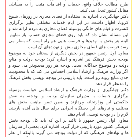
طرح مطالب خلاف واقع، خدمات و اقدامات مثبت را به مسایلی
مقابل کشور تبدیل می کنند.
دکتر جهانگیری با اشاره به استفاده از فضای مجازی در روزهای شیوع
کرونا، اظهار داشت: در این ایام خدمات مختلفی نظیر برگزاری
کنسرت و فیلم های خانگی بوسیله فضای مجازی به مردم ارائه شد و
این مساله نشان داد که باید روی فضای مجازی حساب باز نماییم.
البته هر بخش با تهدیدها و فرصت هایی هم راه است که بنظر می
رسد فرصت های فضای مجازی بیش از تهدیدهای آن است.
معاون اول رئیس جمهور در بخش دیگری از سخنان خود به موضوع
بودجه بخش فرهنگ نیز اشاره و اشاره کرد: بودجه دولت و منابع
دولت دو موضوع جداگانه است. بودجه هر روز محدودتر می شود و
اگر وزارت فرهنگ و ارشاد اسلامی احساس می کند که با محدودیت
جدی منابع روبه رو است، باید بازبینی در بودجه نویسی بخش فرهنگ
را مدنظر قرار دهد.
دکتر جهانگیری از وزارت فرهنگ و ارشاد اسلامی خواست بوسیله
برگزاری جلسات با مدیران سازمان برنامه و بودجه، به نفش
حاکمیتی این وزارتخانه بپردازند و ضمن تبیین ماهیت بخش های
مختلف و نیازهای این دستگاه اجرایی برای سال های آینده بازبینی
لازم را در بودجه نویسی انجام دهند.
معاون اول رئیس جمهور با تاکید بر این که باید کل بودجه بخش
فرهنگی کشور مورد بازبینی قرار گیرد، اشاره کرد: بعضی از سازمان
ها و نهادهای فرهنگی که از دولت بودجه می گیرند بااینکه از نظر