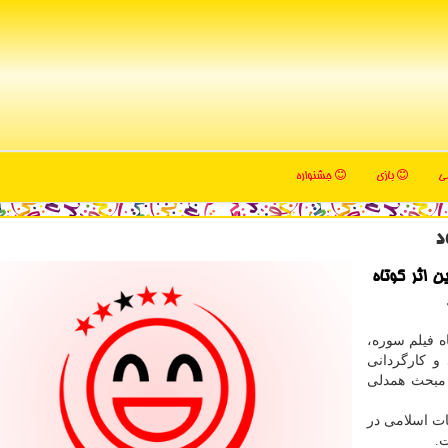
می
بازی
جشنواره
د
 اثر كوتاه
 فیلم سوره،
و کارگردانی
ا مبحث همدلی
ات اسلامی در
ت.