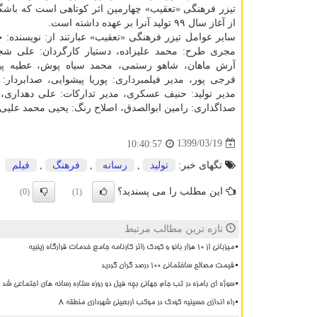
تیزر فرهنگی «تعقیب» چهارمین اثر کوتاهی است که باشگ
از آغاز سال ۹۹ تولید آنرا بر عهده داشته است.
سایر عوامل تیزر فرهنگی «تعقیب» عبارتند از: نویسنده:
مجری طرح: محمد علیزاده، دستیار کارگردان: علی شجاع
آرش ماهان، شاهو رستمی، محمد سیاه پوش، عطیه پی
فرجی پور، مدیر فیلمبرداری: پوریا پیشوایی، صدابردار:
مدیر تولید: حنیف عسکری، مدیر تدارکات: علی دهداری، 
صداگذاری: رامین ابوالصدق، اصلاح رنگ: یحیی محمد علیی
1399/03/19
10:40:57
تگهای خبر:
تولید
,
رسانه
,
فرهنگ
,
فیلم
این مطلب را می پسندید؟
(0)
(1)
تازه ترین مطالب مرتبط
میزبانی از ۱۰ هزار بانو و کودک زائر کارنامه جامع خدمات قرارگاه زینبیه
قیمت مصالح ساختمانی ۱۰۰ درصد گران گردید
سوژه ای بامزه در تب جام جهانی بچه فیل دو روزه ستاره رسانه های اجتماعی شد
راه اندازی حسینیه کودک در موکب اربعینی شهرداری منطقه ۸