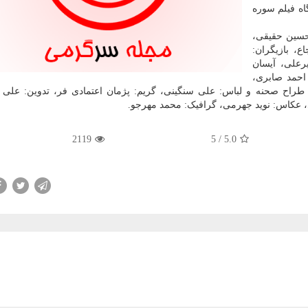
اه فیلم سوره
 حسین حقیقی،
، بازیگران:
رعلی، آیسان
 احمد صابری،
طراح صحنه و لباس: علی سنگینی، گریم: پژمان اعتمادی فر، تدوین: علی 
، عکاس: نوید جهرمی، گرافیک: محمد مهرجو.
2119
/ 5
5.0