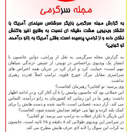
به گزارش مجله سرگرمی بازیگر سرشناس سینمای آمریكا با
انتشار ویدیویی هشت دقیقه ای نسبت به وقایع اخیر واكنش
نشان داده و از ترامپ پرسیده است: وقتی آمریكا به زانو درآمده،
تو كجایی؟
به گزارش مجله سرگرمی به نقل از ورایتی، دواین جانسون با
انتشار یک ویدیوی پراحساس در توییتر، از جنبش «زندگی سیاهان
مهم است» حمایت کرد و ابراز کرد در جریان همه اعتراض های
سراسری مقابل مرگ جورج فلوید، ترامپ اصلاً قدرت رهبری
نداشت.
وی پرسید: تو کجایی؟ رهبرمان کجاست؟
این جملاتی بود که جانسون پیامش را با آن آغاز کرد و در ادامه اظهار
داشت: رهبر ما در این زمانی که کشورمان به زانو درآمده، التماس
می کند، آزار دیده، عصبانی است، ناامید شده و دست هایش را برای
کمک بلند کرده و تنها می خواهد صدایش شنیده شود، کجاست؟
این بازیگر با تکرار خطاب به ترامپ می پرسد: تو کجایی؟
در سراسر این ویدیوی طولانی که ۸ دقیقه و ۲۵ ثانیه است، جانسون
به کرات این سوال را لابه لای حرف هایش مطرح می کند.