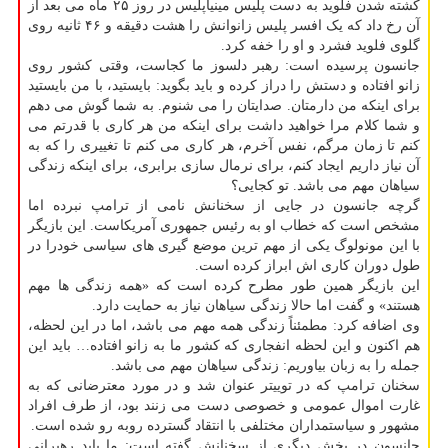
کشته شدن فلوید به دست پلیس مینیاپلیس در روز ۲۵ ماه می بعد از
آن رخ داد که یک افسر پلیس زانوانش را هشت دقیقه و ۴۶ ثانیه روی
گلوی فلوید فشرد و او را خفه کرد.
جانسون پرسیده است: رهبر دلسوز ما کجاست، وقتی کشور روی
زانو افتاده و دستش را دراز کرده و باید بگوید: بایستید، با من بایستید
برای اینکه من دارمتان. صدایتان را می شنوم. به شما گوش می دهم
و شما کلام مرا خواهید داشت برای اینکه من هر کاری با قدرتم می
کنم تا زمان مرگم، نفس آخرم، هر کاری می کنم تا تغییری را که به
آن نیاز داریم ایجاد کنم، برای نرمال سازی برابری، برای اینکه زندگی
سیاهان مهم می باشد. تو کجایی؟
گرچه جانسون در جایی از سخنانش نامی از ترامپ نبرده اما
مشخص است که خطاب او به رئیس جمهوری آمریکاست. این بازیگر
با این مونولوگ یکی از مهم ترین موضع گیری های سیاسی خودرا در
طول دوران کاری اش ابراز کرده است.
این بازیگر همین طور مطرح کرده است که «همه زندگی ها مهم
هستند» و گفت اما حالا زندگی سیاهان نیاز به حمایت دارد.
وی اضافه کرد: مطمئناً زندگی همه مهم می باشد، اما در این لحظه،
هم اکنون و این لحظه انفجاری که کشور ما به زانو افتاده… باید این
جمله را به زبان بیاوریم: زندگی سیاهان مهم می باشد.
سخنان ترامپ که در توییتر عنوان شد و در مورد معترضانی که به
غارت اموال عمومی و خصوصی دست می زنند بود، از طرف افراد
مشهور و سیاستمداران مختلفی با انتقاد گسترده روبه رو شده است.
جانسون در بخش دیگری از سخنانش گفته است: ما باید رهبرانی