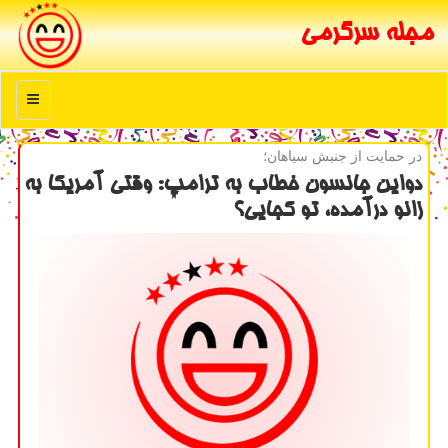
مجله سرگرمی
منو
در حمایت از جنبش سیاهان؛
دواین جانسون خطاب به ترامپ: وقتی آمریكا به
زانو درآمده، تو كجایی؟