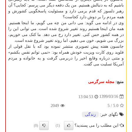
باشیم که به دنبالش هستیم. من یک دفعه دیگر می پرسم: کجایی؟ آن
رهبر دلسوز که قدم برمی دارد و مسئولیت پاسخگویی کشورش و
همه مردم را بر دوش دارد کجاست؟
وی در ادامه می گوید: می دانی من چه می گویم، ما اینجا هستیم.
همه مان اینجا هستیم روند تغییر شروع شده است. می توانی این را
در همه کشور حس کنی. تغییر دارد رخ می دهد. ما کتک می خوریم،
بزرگ می شویم، خون می دهیم، اما روند تغییر شروع شده است.
جانسون هفته پیش تصویری منتشر نموده بود که با نقل قولی از
فلوید روی کارت ویزیت خودش همراه بود: «نمی توانم نفس بکشم»
و متنی درباره وقایع اخیر را دربرمی گرفت و به خانواده و مردم
آمریکا تسلیت می گفت.
منبع:
مجله سرگرمی
1399/03/16
13:04:53
2049
/ 5
5.0
تگهای خبر:
زندگی
این مطلب را می پسندید؟
(0)
(1)