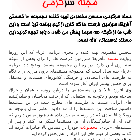
مجله سرگرمی: محسن مقصودی تهیه كننده مجموعه 10 قسمتی
آفریقا؛ سرزمین فرصت ها كه كاری از تیم برنامه ثریا است و این
شب ها از شبكه سه سیما پخش می شود، درباره تجربه تولید این
مستند توضیحاتی ارائه نمود.
محسن مقصودی تهیه كننده و مجری برنامه «ثریا» كه این روزها
روایت
مستند
«آفریقا؛ سرزمین فرصت ها» را برای پخش از شبكه
سه روی آنتن دارد، درباره این مجموعه مستند توضیح داد: برنامه
«ثریا» سه سال است كه مجموعه مستندهای برون مرزی را با نگاه
به ظرفیت های اقتصادی و فرهنگی كشورهای همسایه و مستقل
برای حضور بیشتر ایران آغاز نموده است.
وی افزود: قبلا چنین مستندهایی را درباره روسیه، عمان و عراق
ساخته بودیم و باتوجه به استقبالی كه از جانب مخاطبان و صادركننده
های ایرانی نسبت به ظرفیت های مطرح شده در این مستندها
داشتیم ساخت این مستندها را ادامه دادیم. بطور مثال باتوجه به
رویكرد اقتصادی كه در روسیه نمایش داده شد هنوز تماس داریم كه
عده ای از صادركنندگان از این مستندها تشكر می كنند و پس از
مستندهای «ثریا»،
محصولات
خودرا در مقیاس بالا صادرات كرده اند
كه ما بعضی از فیلم های این افراد را هم پخش كرده ایم.
جرقه های «ثریا» در ذهن مسئولان و مردم