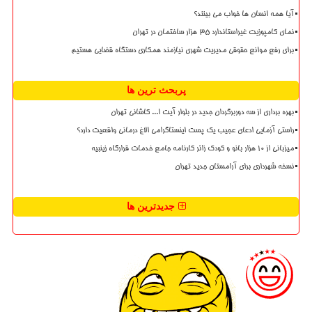
آیا همه انسان ها خواب می بینند؟
نمای کامپوزیت غیراستاندارد ۳۵ هزار ساختمان در تهران
برای رفع موانع حقوقی مدیریت شهری نیازمند همکاری دستگاه قضایی هستیم
پربحث ترین ها
بهره برداری از سه دوربرگردان جدید در بلوار آیت ا... کاشانی تهران
راستی آزمایی ادعای عجیب یک پست اینستاگرامی الاغ درمانی واقعیت دارد؟
میزبانی از ۱۰ هزار بانو و کودک زائر کارنامه جامع خدمات قرارگاه زینبیه
نسخه شهرداری برای آرامستان جدید تهران
جدیدترین ها