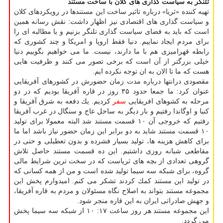
تلنگر به سیاست گذاری های كلان با ساخت مستند
تهیه كننده «ثریا» درباره تاثیر ساخت این مستندها در رویكردهای كلان
و سیاست گذاری های اقتصادی نیز اظهار داشت: نقش رسانه همین
است كه باید به فضای سیاست گذاری تلنگر بزنیم و یا مطالبه ای را
برای مردم ایجاد نماییم. دنیا فقط اروپا و امریكا و چند كشوری كه
رابطه قهرامیزی هم با ما دارند، نیست. ما می خواهیم بگوییم دنیا
خیلی بزرگتر از آن است كه برخی تصور می كنند و ظرفیت هایی
هست كه ما تا الان به ان توجه نكرده ایم.
مقصودی درانتها درباره مدت زمان حضورش در كشورهای آفریقایی
عنوان كرد: ما جمعا حدود ۳۵ روز در قاره آفریقا بودیم كه در دو
مرحله به كشوهای افریقایی
سفر
كردیم. یك دفعه به شرق آفریقا و
كنیا و اوگاندا رفتیم و بار دیگر به ساحل عاج و سنگال در غرب آفریقا
رفتیم كه خروجی آن ۱۰ قسمت مستند شد البته معمولا برای تولید
۱۰ قسمت مستند شاید به دو برابر این زمان حضور نیاز باشد اما ما
برای كاهش هزینه ها، تولید بسیار فشرده و بدون تعطیلی و حتی در
مقاطعی شبانه روزی داشتیم. این ده قسمت مستند حاصل تلاش
گروهی تعدادی از بچه های ثریاست كه در سخت ترین شرایط مالی
گروه، برای شبكه سه سیما تولید شده است و من از همه كسانی كه
در تولید این مستند كمك كردند تشكر می كنم. امیدوارم پخش این
مجموعه مستند بتواند به اصلاح نگاه مسئولان و مردم به قاره آفریقا،
و جهش صادراتی ایران به این قاره منجر شود.
این مجموعه مستند هر روز ساعت ۱۷: ۱۰ از شبكه سه سیما پخش
می گردد.