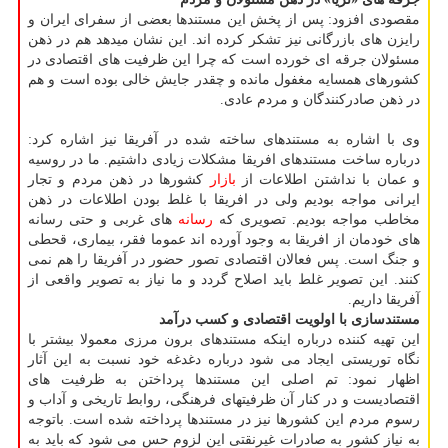
مقصودی افزود: پس از پخش این مستندها بعضی از سفرای ایران و
رایزن های بازرگانی نیز تشكر كرده اند. این نشان میدهد هم در ذهن
مسئولان جرقه ای خورده است كه چرا این ظرفیت های اقتصادی در
كشورهای همسایه مغفول مانده و چقدر جایش خالی بوده است و هم
در ذهن صادركنندگان و مردم عادی.
وی با اشاره به مستندهای ساخته شده در آفریقا نیز اشاره كرد:
درباره ساخت مستندهای افریقا مشكلات زیادی داشتیم. ما در روسیه
و عمان با نداشتن اطلاعات از
بازار
كشورها در ذهن مردم و تجار
ایرانی مواجه بودیم ولی در افریقا با غلط بودن اطلاعات در ذهن
مخاطب مواجه بودیم. تصویری كه
رسانه
های غربی و حتی رسانه
های خودمان از افریقا به وجود آورده اند عموما فقر، بیماری، قحطی
و جنگ است. پس فعالان اقتصادی تصور حضور در آفریقا را هم نمی
كنند. این تصویر غلط باید اصلاح گردد و ما نیاز به تصویر واقعی از
آفریقا داریم.
مستندسازی با اولویت اقتصادی و كسب درآمد
این تهیه كننده درباره اینكه مستندهای برون مرزی معمولا بیشتر با
نگاه توریستی ایجاد می شود درباره دغدغه خود نسبت به این آثار
اظهار نمود: تم اصلی این مستندها پرداختن به ظرفیت های
اقتصادیست و در كنار آن ظرفیتهای فرهنگی، روابط تاریخی و آداب و
رسوم مردم این كشورها نیز در مستندها پرداخته شده است. باتوجه
به نیاز كشور به صادرات غیرنقتی این لزوم حس می شود كه باید به