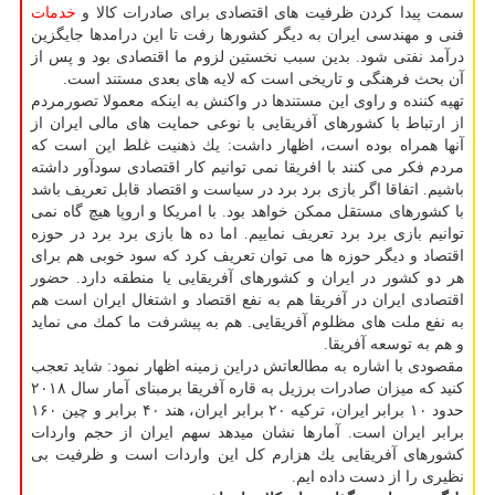
سمت پیدا كردن ظرفیت های اقتصادی برای صادرات كالا و
خدمات
فنی و مهندسی ایران به دیگر كشورها رفت تا این درامدها جایگزین
درآمد نفتی شود. بدین سبب نخستین لزوم ما اقتصادی بود و پس از
آن بحث فرهنگی و تاریخی است كه لایه های بعدی مستند است.
تهیه كننده و راوی این مستندها در واكنش به اینكه معمولا تصورمردم
از ارتباط با كشورهای آفریقایی با نوعی حمایت های مالی ایران از
آنها همراه بوده است، اظهار داشت: یك ذهنیت غلط این است كه
مردم فكر می كنند با افریقا نمی توانیم كار اقتصادی سودآور داشته
باشیم. اتفاقا اگر بازی برد برد در سیاست و اقتصاد قابل تعریف باشد
با كشورهای مستقل ممكن خواهد بود. با امریكا و اروپا هیچ گاه نمی
توانیم بازی برد برد تعریف نماییم. اما ده ها بازی برد برد در حوزه
اقتصاد و دیگر حوزه ها می توان تعریف كرد كه سود خوبی هم برای
هر دو كشور در ایران و كشورهای آفریقایی یا منطقه دارد. حضور
اقتصادی ایران در آفریقا هم به نفع اقتصاد و اشتغال ایران است هم
به نفع ملت های مظلوم آفریقایی. هم به پیشرفت ما كمك می نماید
و هم به توسعه آفریقا.
مقصودی با اشاره به مطالعاتش دراین زمینه اظهار نمود: شاید تعجب
كنید كه میزان صادرات برزیل به قاره آفریقا برمبنای آمار سال ۲۰۱۸
حدود ۱۰ برابر ایران، تركیه ۲۰ برابر ایران، هند ۴۰ برابر و چین ۱۶۰
برابر ایران است. آمارها نشان میدهد سهم ایران از حجم واردات
كشورهای آفریقایی یك هزارم كل این واردات است و ظرفیت بی
نظیری را از دست داده ایم.