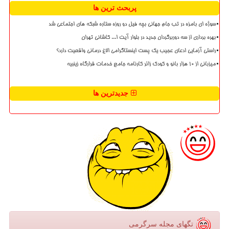
پربحث ترین ها
سوژه ای بامزه در تب جام جهانی بچه فیل دو روزه ستاره شبکه های اجتماعی شد
بهره برداری از سه دوربرگردان جدید در بلوار آیت ا... کاشانی تهران
راستی آزمایی ادعای عجیب یک پست اینستاگرامی الاغ درمانی واقعیت دارد؟
میزبانی از ۱۰ هزار بانو و کودک زائر کارنامه جامع خدمات قرارگاه زینبیه
جدیدترین ها
تگهای مجله سرگرمی