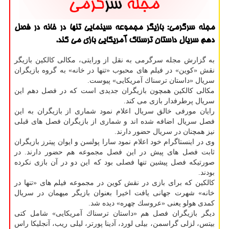
مجله سرگرمی: بازیگر مجموعه سینمایی تنها در خانه در فصل
دهم سریال داستان ترسناك آمریكایی بازی می كند.
به گزارش مجله سرگرمی به نقل از ورایتی، مكالی كالكین بازیگر
نقش «كوین» در فیلم های محبوب «تنها در خانه» به گروه بازیگران
سریال «داستان ترسناك آمریكایی» پیوست.
مكالی كالكین همچون بازیگران جدیدی است كه در فصل دهم این
سریال پرطرفدار بازی می كند.
رایان مورفی خالق سریال اعلام نمود شماری از بازیگران به این
فصل سریال اضافه شده اند و شماری از بازیگران فصل های قبلی
نیز همچنان در سریال حضور دارند.
وی در اینستاگرام خود اعلام نمود سارا پولسن و ایوان پیترز بازیگران
ثابت فصل های پیش در این فصل مجموعه هم حضور دارند. در
صورتیكه فصل پیشین تنها فصلی بود كه این دو در آن بازی نكرده
بودند.
كالكین كه برای بازی در نقش كوین در مجموعه فیلم های «تنها در
خانه» شهرت جهانی یافت اخیرا بعنوان بازیگر میهمان در سریال
كمدی هولو یعنی «عروسك چهره» دیده شد.
دیگر بازیگران فصل هم «داستان ترسناك آمریكایی» شامل كتی
بیتس، لزلی گراسمن، بیلی لورد، آدینا پورتر، لیلی ریب، آنجلیكا راس