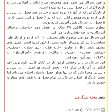
و فین ویتراك می شود. هیچ موضوع، طرح اولیه یا اطلاعی درباره
تاریخ اكران این فصل سریال داده نشده است.
از بازیگرانی كه از آنها نام برده شده برخی در چند فصل این سریال
بازی كرده بودند همچون لیلی ریب كه در ۶ فصل و كیتی بیتس كه در
۵ فصل این سریال نقش آفرینی كرده بودند.
معلوم نیست كالكین ۳۹ ساله در فصل دهم «داستان ترسناك
آمریكایی» در چه نقشی بازی می كند.
این سریال مورفی موضوع های مختلفی را ارائه كرده و از یك طنز
سیاسی تا یك اثر ترسناك عامه پسند را خلق كرده است. فصل های
مختف یانس ریال با عناوین «خانه قتل»، «تیمارستان»، «محفل»،
«نمایش عجایب»، «هتل»، «روناك»، «فرقه»، «آخرالزمان»، و
«۱۹۸۴» روی آنتن رفته اند.
این سریال در ژانر وحشت اولین بار در كانال كابلی تلویزیونی اف
ایكس در آمریكا در سال ۲۰۱۱ پخش گردید. هر فصل از این سریال
داستانی مجزا دارد كه درانتها همان فصل داستان اختتام می یابد اما
بیشتر بازیگران اصلی سریال، در تمام فصل ها با نقش های متفاوت
حضور دارند.
منبع:
مجله سرگرمی
1398/12/09
23:28:48