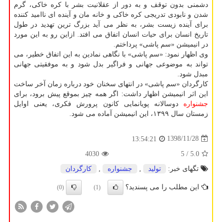
دشمنی بدون توقف و به دور از عقلانیت بشر با كره خاكی، گرم
شدن و نابودی تدریجی كره خاكی و خانه مان و آینده ای ناامید كننده
برای آینده زیست بشر، به نظر می آید بزرگ ترین تهدید در طول
تاریخ انسان برای حیات انسان اتفاق می افتد. ازاین رو به این مورد
در انیمیشن «سم پاشی» پرداختم.
وی اظهار نمود: «سم پاشی» با نگاهی نمادین به این اتفاق خطیر، می
تواند به موضوعی جهانی و فراگیر بدل شود و به موفقیتی جهانی
مبدل شود.
كارگردان «سم پاشی» در انتهای سخنان خود درباره زمان آخر ساخت
این اثر انیمیشن اظهار داشت: اگر همه چیز بموقع پیش برود، برای
جشنواره
دوسالانه پویانمایی كانون پرورش فكری، یعنی اوایل
زمستان سال ۱۳۹۹، این انیمیشن آماده می شود.
1398/11/28
13:54:21
4030
/ 5
5.0
تگهای خبر:
تولید
,
جشنواره
,
كارگردان
این مطلب را می پسندید؟
(0)
(1)