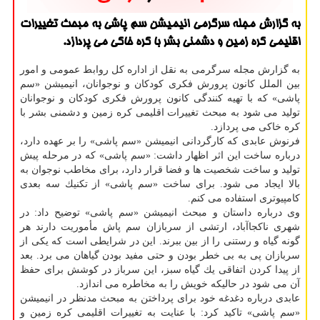
به گزارش مجله سرگرمی انیمیشن سم پاشی به مبحث تغییرات
اقلیمی كره زمین و دشمنی بشر با كره خاكی می پردازد.
به گزارش مجله سرگرمی به نقل از اداره كل روابط عمومی و امور
بین الملل كانون پرورش فكری كودكان و نوجوانان، انیمیشن «سم
پاشی» كه با تهیه كنندگی كانون پرورش فكری كودكان و نوجوانان
تولید می شود به مبحث تغییرات اقلیمی كره زمین و دشمنی بشر با
كره خاكی می پردازد.
فرنوش عابدی كه كارگردانی انیمیشن «سم پاشی» را بر عهده دارد،
درباره ساخت این اثر اظهار داشت: «سم پاشی» كه در مرحله پیش
تولید و ساخت شخصیت ها و فضا قرار دارد، برای مخاطب نوجوان به
بالا ایجاد می شود. برای ساخت «سم پاشی» از تكنیك سه بعدی
كامپیوتری استفاده می كنم.
وی درباره داستان و مبحث انیمیشن «سم پاشی» توضیح داد: در
شهری ناكجاآباد، ارتشی از سربازان سم پاش مأموریت دارند هر
گونه گیاه و رستنی را از بین ببرند. این در شرایطی است كه یكی از
سربازان پی به بی خطر بودن و حتی مفید بودن گیاهان می برد. بعد
از پیدا كردن اتفاقی یك گیاه سبز، این سرباز در كوشش برای حفظ
آن می شود در حالیكه خویش را به مخاطره می اندازد.
عابدی درباره دغدغه خود برای پرداختن به مبحث مدنظر در انیمیشن
«سم پاشی» تاكید كرد: با عنایت به تغییرات اقلیمی كره زمین و