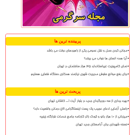
پربیننده ترین ها
مجانی کردن حمل و نقل عمومی یکی از راهبردهای دولت می باشد
آیا همه انسان ها خواب می بینند؟
نمای کامپوزیت غیراستاندارد ۳۵ هزار ساختمان در تهران
برای رفع موانع حقوقی مدیریت شهری نیازمند همکاری دستگاه قضایی هستیم
پربحث ترین ها
بهره برداری از سه دوربرگردان جدید در بلوار آیت ا... کاشانی تهران
راستی آزمایی ادعای عجیب یک پست اینستاگرامی الاغ درمانی واقعیت دارد؟
میزبانی از ۱۰ هزار بانو و کودک زائر کارنامه جامع خدمات قرارگاه زینبیه
نسخه شهرداری برای آرامستان جدید تهران