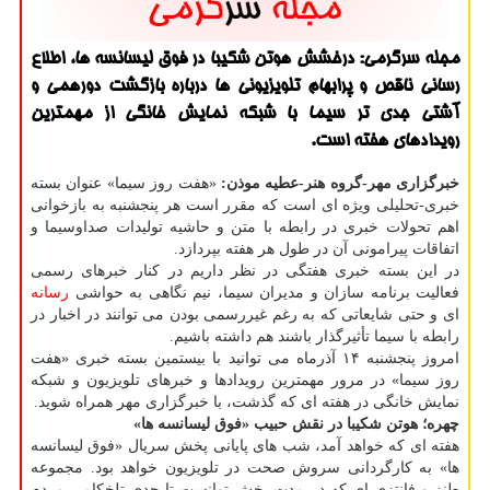
مجله سرگرمی: درخشش هوتن شكیبا در فوق لیسانسه ها، اطلاع
رسانی ناقص و پرابهام تلویزیونی ها درباره بازگشت دورهمی و
آشتی جدی تر سیما با شبكه نمایش خانگی از مهمترین
رویدادهای هفته است.
خبرگزاری مهر-گروه هنر-عطیه موذن:
«هفت روز سیما» عنوان بسته
خبری-تحلیلی ویژه ای است كه مقرر است هر پنجشنبه به بازخوانی
اهم تحولات خبری در رابطه با متن و حاشیه تولیدات صداوسیما و
اتفاقات پیرامونی آن در طول هر هفته بپردازد.
در این بسته خبری هفتگی در نظر داریم در كنار خبرهای رسمی
فعالیت برنامه سازان و مدیران سیما، نیم نگاهی به حواشی
رسانه
ای و حتی شایعاتی كه به رغم غیررسمی بودن می توانند در اخبار در
رابطه با سیما تأثیرگذار باشند هم داشته باشیم.
امروز پنجشنبه ۱۴ آذرماه می توانید با بیستمین بسته خبری «هفت
روز سیما» در مرور مهمترین رویدادها و خبرهای تلویزیون و شبكه
نمایش خانگی در هفته ای كه گذشت، با خبرگزاری مهر همراه شوید.
چهره؛
هوتن شكیبا در نقش حبیب «فوق لیسانسه ها»
هفته ای كه خواهد آمد، شب های پایانی پخش سریال «فوق لیسانسه
ها» به كارگردانی سروش صحت در تلویزیون خواهد بود. مجموعه
طنز و فانتزی ای كه در مدت پخش توانست تا حدی تلخكامی مردم