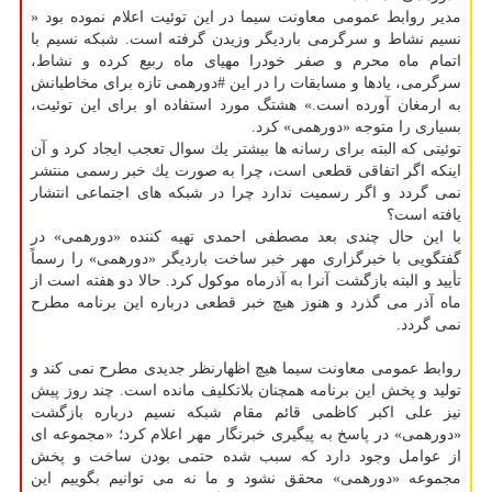
مدیر روابط عمومی معاونت سیما در این توئیت اعلام نموده بود «
نسیم نشاط و سرگرمی باردیگر وزیدن گرفته است. شبكه نسیم با
اتمام ماه محرم و صفر خودرا مهیای ماه ربیع كرده و نشاط،
سرگرمی، یادها و مسابقات را در این #دورهمی تازه برای مخاطبانش
به ارمغان آورده است.» هشتگ مورد استفاده او برای این توئیت،
بسیاری را متوجه «دورهمی» كرد.
توئیتی كه البته برای رسانه ها بیشتر یك سوال تعجب ایجاد كرد و آن
اینكه اگر اتفاقی قطعی است، چرا به صورت یك خبر رسمی منتشر
نمی گردد و اگر رسمیت ندارد چرا در شبكه های اجتماعی انتشار
یافته است؟
با این حال چندی بعد مصطفی احمدی تهیه كننده «دورهمی» در
گفتگویی با خبرگزاری مهر خبر ساخت باردیگر «دورهمی» را رسماً
تأیید و البته بازگشت آنرا به آذرماه موكول كرد. حالا دو هفته است از
ماه آذر می گذرد و هنوز هیچ خبر قطعی درباره این برنامه مطرح
نمی گردد.
روابط عمومی معاونت سیما هیچ اظهارنظر جدیدی مطرح نمی كند و
تولید و پخش این برنامه همچنان بلاتكلیف مانده است. چند روز پیش
نیز علی اكبر كاظمی قائم مقام شبكه نسیم درباره بازگشت
«دورهمی» در پاسخ به پیگیری خبرنگار مهر اعلام كرد؛ «مجموعه ای
از عوامل وجود دارد كه سبب شده حتمی بودن ساخت و پخش
مجموعه «دورهمی» محقق نشود و ما نه می توانیم بگوییم این