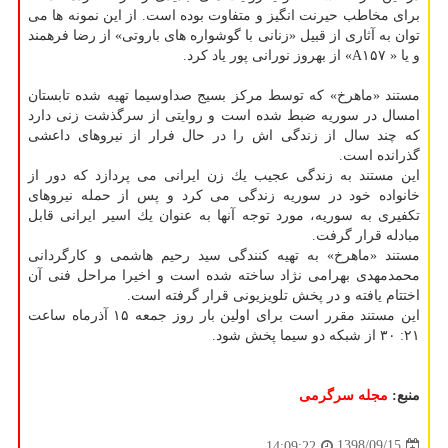
برای مخاطب حیرنت انگیز و متفاوت بوده است. از این نمونه ها می
توان به آثاری از قبیل «زنانی با گوشواره های باروتی» از رضا فرهمند
و یا « A۱۵۷» از بهروز نورانی پور یاد كرد.
مستند «ماهرخ» كه توسط مركز بسیج صداوسیما تهیه شده تابستان
امسال در سوریه ضبط شده است و روایتی از سرگذشت زنی دارد
كه چند سال از زندگی اش را در حال فرار از نیروهای داعشی
گذرانده است.
این مستند به زندگی عجیب یك زن ایرانی می پردازد كه دور از
خانواده خود در سوریه زندگی می كرد و پس از حمله نیروهای
تكفیری به سوریه، مورد توجه آنها به عنوان یك اسیر ایرانی قابل
مبادله قرار گرفت.
مستند «ماهرخ» به تهیه كنندگی سید رحیم هاشمی و كارگردانی
محمدمهدی بهرامی نژاد ساخته شده است و اخیرا مراحل فنی آن
اختتام یافته و در پخش تلویزیونی قرار گرفته است.
این مستند مقرر است برای اولین بار روز جمعه ۱۵ آذرماه ساعت
۲۱: ۳۰ از شبكه دو سیما پخش شود.
منبع:
مجله سرگرمی
1398/09/15
14:09:22