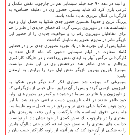
او البته در دهه ۹۰ چند فیلم سینمایی هم در چارچوب نقش مكمل و
فرعی بازی كرد كه شاید بیشتر، حضور وی در «طبقه حساس» به
كارگردانی كمال تبریزی به یاد مانده باشد.
پررنگ ترین و حدودا نخستین حضور جدی شكیبا به فصل اول و دوم
«لیسانسه ها» در تلویزیون برمی گردد كه فضای جدیدی از طنز را هم
برای مخاطبان تلویزیون رقم زد و موقعیت جدیدی را از حضور این
بازیگر تئاتر در مدیوم تصویر به نمایش گذاشت.
شكیبا پس از این تجربه ها در یك تجربه تصویری جدی تر و در فضایی
كاملا متفاوت در فیلم سینمایی «شبی كه ماه كامل شد» به
كارگردانی نرگس آبیار به ایفای نقش پرداخت و در جایگاه كاراكتری
پرچالش و جدی ظاهر شد. درخشش وی در این نقش توانست
سیمرغ بلورین بهترین بازیگر نقش اول مرد را برایش به ارمغان
بیاورد.
سیمرغی كه موجب شد بسیاری فكر كنند دیگر هوتن شكیبا به
تلویزیون بازنمی گردد و پس از آن توفیق، مثل خیلی از بازیگرانی كه
از تلویزیون و یا تئاتر در سینما درخشیدند و كمتر در مدیوم های اولیه
خود ظاهر شدند در قاب تلویزیون دست نیافتنی خواهد شد. با این
وجود هوتن شكیبا خیلی جدی تر و موفق تر به فصل سوم «لیسانسه
ها» یعنی «فوق لیسانسه ها» بازگشت و این دفعه هنرمندی های
بیشتری را در چارچوب یك نقش كمدی از خود نشان داد. او توانست
جذابیت های بیشتری را به نقش خود اضافه كند و حتی دیالوگ هایش
را به شكلی از آن خود كند كه هر آنچه از زاویه كاراكتر حبیب بیان و