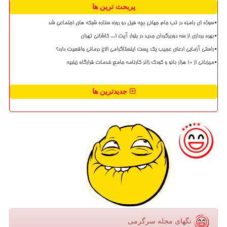
پربحث ترین ها
سوژه ای بامزه در تب جام جهانی بچه فیل دو روزه ستاره شبکه های اجتماعی شد
بهره برداری از سه دوربرگردان جدید در بلوار آیت ا... کاشانی تهران
راستی آزمایی ادعای عجیب یک پست اینستاگرامی الاغ درمانی واقعیت دارد؟
میزبانی از ۱۰ هزار بانو و کودک زائر کارنامه جامع خدمات قرارگاه زینبیه
جدیدترین ها
تگهای مجله سرگرمی