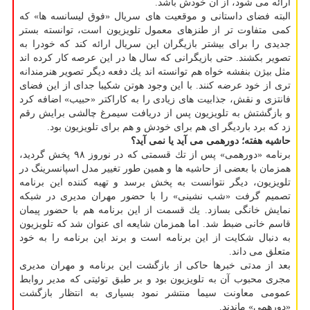
ارائه می شود، از آن خودش باشد.
البته فضای داستانی و موقعیت های سریال «فوق لیسانسه ها» كه
كمی متفاوت تر از طنزهای معمول تلویزیون است، توانسته بستر
جدیدی را برای بیشتر بازیگران این سریال ارائه كند كه خودرا به
تصویر بكشند. حتی بازیگرانی كه سال ها در این عرصه كار كرده اند
مثل بیژن بنفشه خواه هم توانسته اند یك دفعه دیگر تصویر هنرمندانه
تری از خود عرضه كنند. با این وجود هوتن شكیبا جدای از این فضای
فانتزی و نقش، جذابیت های زیادی را به كاراكتر «حبیب» اضافه كرد
و بازگشتش به تلویزیون پس از دریافت سیمرغ چالشی برایش رقم
زد كه برد باردیگر ای هم برای خودش و هم برای تلویزیون بود.
حاشیه هفته؛
دورهمی می آید یا نمی آید؟
برنامه «دورهمی» پس از تك قسمتی كه در نوروز ۹۸ پخش گردید،
همزمان با بعضی از حاشیه ها و همین طور تغییر مدل اسپانسرینگ در
تلویزیون، دیگر نتوانست به پخش برسد و تهیه كننده این برنامه
تصمیم گرفت «شب نشینی» را با حضور مهران مدیری در شبكه
نمایش خانگی بسازد. یك قسمت از این برنامه هم با حضور پیمان
قاسم خانی ضبط شد. اما همزمان شایعه ای عنوان شد كه تلویزیون
به دنبال شكایت از این برنامه است و برند این برنامه را به خود
متعلق می داند.
بعد از مدتی خبرها حاكی از بازگشت این برنامه و مهران مدیری
مجری محبوب آن به تلویزیون بود و بر طبق توئیتی كه مدیر روابط
عمومی معاونت سیما منتشر نمود بسیاری به انتظار بازگشت
«دورهمی» ماندند.