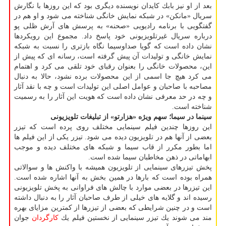
بعد از او نیز بابك كایدان نویسنده دیگری بود كه این روزها با نگارش
سریال «مانكن» در شبكه نمایش خانگی شناخته می شود و او هم در
گفتگویی با برنامه رادیویی «صحنه» به پرسش های آرش ظلی پو
درباره سریال غیرتلویزیونی خود پاسخ داد. مجموع این رویكردها
نشان داده است كه گویا صداوسیما نگاه بازتری را نسبت به شبكه
نمایش خانگی و تولیدات آن پیش گرفته است، رسانه ای كه پیش از
این، محصولات خانگی را بعنوان رقبای خود تلقی می كرد و اهتمام
می كرد هیچ جا اسمی از این محصولات برده نشود، حالا به دنبال
مصاحبه با صاحبان و عوامل اصلی این تولیدات است و چه با نقد آثار
و چه در حد معرفی نشان داده است كه هویت این آثار را به رسمیت
شناخته است.
سینما در سیما؛
سهم ویژه «هزارتو» از تبلیغات تلویزیونی
این روزها چندین فیلم سینمایی مختلف روی پرده است كه تیزر
بعضی از آنها هم در تلویزیون دیده می شود. تیزر یكی از این فیلم ها
اما بطور مكرر از قاب سیما و شبكه های مختلف دیده و موجب
ابهاماتی در ذهن مخاطبان سیما شده است.
پخش تیزرهای سینمایی از تلویزیون همیشه با واكنش ها و سوالاتی
همراه بوده است كه بارها در همین بخش به آنها اشاره شده است.
این تیزرها در بعضی موارد با چالش های فراوانی به پخش تلویزیونی
رسیده اند و گلایه های خیلی از طرف صاحبان آثار را به دنبال داشته
است و در چنین شرایطی كه بعضی از تیزرها از كمترین مزایای بهره
مند می شوند یك تیزر سینمایی از نخستین فیلم یك
كارگردان
جوان