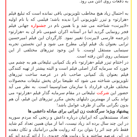
به دفعات روی آنتن می رود.
به احتمال زیاد هیچ مخاطب تلویزیونی باقی نمانده است كه تبلیغ فیلم
«هزارتو» و تیزر تلویزیونی آنرا ندیده باشد؛ فیلمی كه با نام اولیه
«لابیرنت» شناخته می شد و با همین نام در
جشنواره
جهانی فیلم
فجر رونمایی گردید اما در آستانه اكران عمومی نام آن به «هزارتو»
(ترجمه فارسی لابیرنت) تغییر نمود. كارگردان این فیلم امیرحسین
ترابی بعنوان یك فیلم اولی مطرح می شود و این نخستین تجربه
سینمایی مستقل اوست. با این وجود تیزرهای مختلفی از این
سینمایی روی آنتن رفته است.
در اختتام تیزر فیلم «هزارتو» نام یك كمپانی تبلیغاتی هم به چشم می
خورد كه سرمایه گذار اصلی فیلم است و البته بیشتر از تهیه كنندگی
فیلم بعنوان یك كمپانی صاحب نام در عرصه ساخت تیزرهای
تلویزیونی شناخته می شود كه طبیعتا برای پخش تبلیغات محصولات
مختلف طرف قرارداد با سازمان صداوسیما است. به نظر می آید
حضور این
شركت
تبلیغاتی در مقام سرمایه گذار فیلم «هزارتو» می
تواند یكی از مهمترین دلیلهای پخش مكرر تیزرهای این فیلم، آن هم
بدون نگرانی مالی از طرف عوامل باشد!
پیشنهاد ویژه؛
سرگذشت زن ایرانی برای مبادله داعشی ها
تعداد مستندهایی كه ایرانیان درباره داعش و رنجی كه مردم سوریه
در این چند سال برده اند زیاد نیست، اما از میان همین تعداد كم شاید
فقط نام چند اثر را بتوان برد كه روایت هایی دراماتیك و تكان دهنده
در این عرصه ساخته و یا روایت های جدیدی را ارائه كرده اند كه