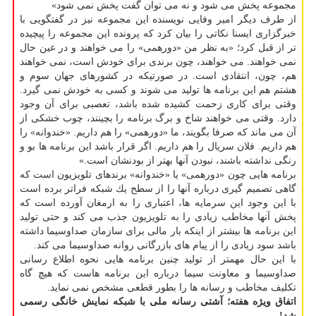
مجموعه پخش می شود و نه می توان گفت پخش نمی شود»
از طرف دیگر امیر وفایی نویسنده این مجموعه نیز در گفتگویی با
خبرگزاری ایسنا نكاتی را بیان كرد كه پرونده این مجموعه را پیچیده
تر از قبل كرد؛ «به نظر من «دورهمی» را می خواهند و در عین حال
نمی خواهند. می خواهند، چون برندی برای خودش است، نمی خواهند
هم، چون، انتقادی است. در صورتیكه در كشورهای جهان سوم و
هشتم هم این برنامه ها تولید می شوند و كسی به خودش نمی گیرد.
وقتی برای كاری زحمت كشیده شده باشد، تعصبی برای آن وجود
دارد. وقتی می خواهند شاخ و برگ برنامه را بچینند، چوب خشكی از
آن می ماند كه صرفا بگویند، ما «دورهمی» را هم داریم. «خندوانه» را
هم داریم. فلان سریال را هم داریم. اگر قرار باشد این برنامه ها بو و
رنگی نداشته باشند، نبودن آنها بهتر از بودنشان است.»
برنامه هایی چون «دورهمی» یا «خندوانه» برندهای تلویزیون است كه
گاهی تصمیم گیری درباره آنها را از سطح یك شبكه فراتر برده است
با این وجود این سرمایه ها، اعتباری را به ارمغان آورده است كه
پخش آنها مخاطب زیادی را به تلویزیون جذب می كند و حتی تولید
این برنامه ها بیشتر از اینكه بار مالی برای سازمان صداوسیما داشته
باشد سود زیادی را از پیام های بازرگانی روانه صداوسیما می كند.
با این حال مهمتر از تولید چنین برنامه هایی نحوه اطلاع رسانی
صداوسیما و معاونت سیما درباره این برنامه هاست كه هیچ گاه
تكلیف مخاطب و رسانه ها را بطور قطعی مشخص نمی نماید.
اتفاق ویژه هفته؛
آشتی رسانه ملی با شبكه نمایش خانگی رسمی
شد!