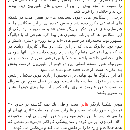
را نسبت به آنچه پیش از این از سریال های تلویزیون دیده بودند
بزداید و حالشان را خوب كند.
برخی از سكانس های «فوق لیسانسه ها» در همین مدت در شبكه
های اجتماعی مكرر دیده شد و بخش عمده ای از این سكانس ها به
هنرنمایی های هوتن شكیبا بازیگر نقش «حبیب» مربوط بود. یكی از
این سكانس ها كه بازتاب بیشتری هم پیدا كرد شوخی او با دیالوگ
مشهور نوید محمدزاده در فیلم های «ابد و یك روز» و «متری شیش و
نیم» بود. دیالوگ هایی كه در این یكی دو سال كاربران زیادی در
شبكه های اجتماعی اهتمام كردند در چارچوب دابسمش با آنها شوخی
های مختلفی داشته باشند و حالا با تیزهوشی سروش صحت و در
صورتیكه هنوز نسخه اصلی این دو فیلم از تلویزیون فرصت پخش
پیدا نكرده است، از قاب جعبه جادو دیده می شود.
اما این دیالوگ ها تنها بهانه، برای نوشتن از بازی هوتن شكیبا در نقش
حبیب در «فوق لیسانسه ها» نیست. وی در فصل سوم این سریال
توانست حضور هنرمندانه تری ارائه كند و این توانمندی خودرا بیشتر
به تصویر بكشد.
هوتن شكیبا بازیگر
تئاتر
است و طی یك دهه گذشته در حدود ۴۰
نمایش حضور داشته است و بنابراین بیشتر مخاطب تئاتری تهران او
را می شناسد. با این وجود مهمترین حضور تلویزیونی او به مجموعه
«كلاه قرمزی» برمی گردد و صداپیشگی كاراكتر «دیبی» در نقشی كه
همه جملات و واژه ها را برعكس بیان می كند و برعكس می فهمد.