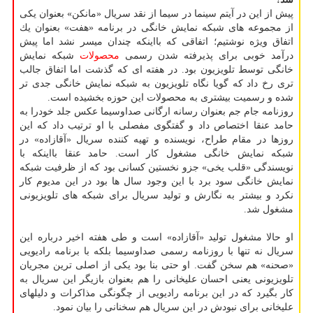
پیش از این در آیتم سینما در سیما از نقد سریال «مانكن» بعنوان یكی
از مجموعه های شبكه نمایش خانگی در برنامه «هفت» بعنوان یك
اتفاق ویژه نوشتیم؛ اتفاقی كه بااینكه چندان میسر نشد اما پیش
درآمد خوبی برای پذیرفته شدن رسمی
محصولات
شبكه نمایش
خانگی توسط تلویزیون بود. در هفته ای كه گذشت اما اتفاق جالب
تری رخ داد كه گویا نگاه تلویزیون به شبكه نمایش خانگی جدی تر
شده و رسمیت بیشتری به محصولات این حوزه بخشیده است.
روزنامه جام جم بعنوان رسانه ارگانی صداوسیما عكس جلد خودرا به
حامد عنقا اختصاص داد و گفتگوی مفصلی با او ترتیب داد كه این
روزها در مقام طراح، نویسنده و تهیه كننده سریال «آقازاده» در
شبكه نمایش خانگی مشغول كار است. حامد عنقا بااینكه با
نویسندگی «قلب یخی» جزو نخستین كسانی بود كه از ظرفیت شبكه
نمایش خانگی سود برد با این وجود سال ها بود در این مدیوم كار
نكرد و بیشتر به نگارش و تولید سریال برای شبكه های تلویزیونی
مشغول شد.
او حالا مشغول تولید «آقازاده» است و طی هفته اخیر درباره این
سریال نه تنها با روزنامه رسمی صداوسیما بلكه با برنامه رادیویی
«صحنه» هم سخن گفت. او حتی بنا بود یكی از اصلی ترین مجریان
تلویزیونی یعنی احسان علیخانی را هم بعنوان بازیگر این سریال به
كار بگیرد كه در این برنامه رادیویی از چگونگی مذاكرات و دلیلهای
علیخانی برای نبودش در این سریال هم سخنانی را بیان نمود.