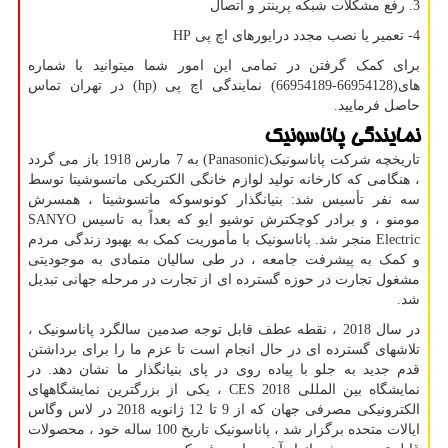
3. رفع مشکلات شبکه پرینتر و اتصال
4- تعمیر یا نصب مجدد درایورهای اچ پی
HP
برای کمک گرفتن در تمامی این امور شما میتوانید با شماره
های(66954128-66954189) نمایندگی اچ پی
hp)
) در تهران تماس
حاصل فرمایید.
نمایندگی پاناسونیک
تاریخچه شرکت پاناسونیک(
Panasonic
) به 7 مارس 1918 باز می گردد
، هنگامی که کارخانه تولید لوازم خانگی الکتریکی ماتسوشیتا توسط
سه نفر تأسیس شد: بنیانگذار کونوسوکه ماتسوشیتا ، همسرش
مومنو ، و برادر کوچکترش توشیو ایو که بعداً به تاسیس
SANYO
Electric
منجر شد. پاناسونیک با مأموریت کمک به بهبود زندگی مردم
و کمک به پیشرفت جامعه ، در طی سالیان متمادی به موجودیتی
مشغول تجارت در حوزه گسترده ای از تجارت در مرحله جهانی تبدیل
شد.
در سال 2018 ، نقطه عطف قابل توجه صدمین سالگرد پاناسونیک ،
تلاشهای گسترده ای در حال انجام است تا عزم ما را برای برداشتن
قدم جدید به جلو با پیاده روی در پای بنیانگذار ما نشان دهد. در
نمایشگاه بین المللی
CES 2018
، یکی از بزرگترین نمایشگاههای
الکترونیکی مصرفی جهان که از 9 تا 12 ژانویه 2018 در لاس وگاس
ایالات متحده برگزار شد ، پاناسونیک تاریخ 100 ساله خود ، محصولات