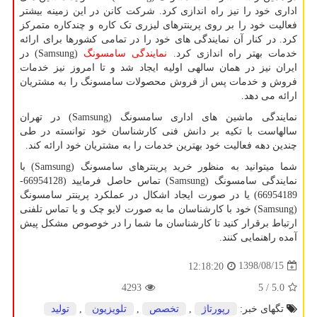
اداری خود را نیز راه اندازی کرد. شرکت کانن در این زمینه بیشتر
فعالیت خود را بر روی پرینترهای لیزری تک کاره و چندکاره متمرکز
کرد. در کنار آن نمایندگی های خود را در تمامی کشورها برای ارائه
خدمات بهتر راه اندازی کرد.
نمایندگی سامسونگ
(
Samsung
) در
ایران نیز در همان سالهی اولیه ایجاد شد و تا امروز نیز خدمات
فروش و خدمات پس از فروش محصولات سامسونگ را به مشتریان
ارائه می دهد.
نمایندگی ماشین های اداری سامسونگ (
Samsung
) در تهران
سالهاست با تکیه بر دانش فنی کارشناسان خود توانسته در طی
چندین دهه فعالیت خود بهترین خدمات را به مشتریان خود ارائه کند.
شما میتوانید به منظور خرید پرینترهای سامسونگ (Samsung) با
نمایندگی سامسونگ (Samsung) تماس حاصل فرمایید (66954128-
66954189) یا در صورت ایجاد اشکال در عملکرد پرینتر سامسونگ
(Samsung) خود با کارشناسان ما به صورت لایو چک و یا تماس تلفنی
ارتباط برقرار کنید تا کارشناسان ما شما را در خوصوص مشکل پیش
آمده راهنمایی کنند.
1398/08/15
12:18:20
4293
/ 5
5.0
تگهای خبر:
رپورتاژ
,
تخصص
,
تلویزیون
,
تولید