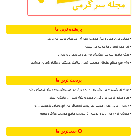
پربیننده ترین ها
مجانی کردن حمل و نقل عمومی یکی از راهبردهای دولت می باشد
آیا همه انسان ها خواب می بینند؟
نمای کامپوزیت غیراستاندارد ۳۵ هزار ساختمان در تهران
برای رفع موانع حقوقی مدیریت شهری نیازمند همکاری دستگاه قضایی هستیم
پربحث ترین ها
سوژه ای بامزه در تب جام جهانی بچه فیل دو روزه ستاره شبکه های اجتماعی شد
بهره برداری از سه دوربرگردان جدید در بلوار آیت ا... کاشانی تهران
راستی آزمایی ادعای عجیب یک پست اینستاگرامی الاغ درمانی واقعیت دارد؟
میزبانی از ۱۰ هزار بانو و کودک زائر کارنامه جامع خدمات قرارگاه زینبیه
جدیدترین ها