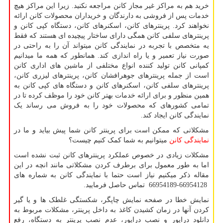
خرید هم به مراکز غیر مجاز کانن مراجعه نکنید. زیرا این مراکز هیچ
خدمات پس از فروشی به دارندگان و خریداران محصولات کانن ارائه
نخواهند کرد. پرینترهای کانن، اسکنرهای کانن، دستگاه کپی کانن و
پرینترهای سلفی کانن همگی دارای ساختار پیچیده ای هستند که فقط
یه متخصص با تجربه در نمایندگی کانن میتواند آن را به راحتی در
صورت نیاز تعمیر و یا راه اندازی کند. همانطور که همه ما میدانیم
کمپانی کانن تولید کننده انواع مختلفی از ماشین های اداری کانن
است از جمله پرینترهای جوهرافشان کانن، پرینترهای لیزری کانن،
پرینترهای سلفی کانن، اسکنرهای کانن و دستگاه های کپی کانن به
همین منظور و برای ارائه خدمات بهتر کانن خود را موظف کرده تا در
تمامی کشورهای که محصولات خود را به فروش می رساند یک
نمایندگی کانن ایجاد کند.
مشکلاتی که ممکن است برای پرینتر کانن شما پیش بیاید و ما در
نمایندگی کانن
میتوانیم به شما کمک کنیم چیست؟
مشکلات زیادی در خصوص عملکرد پرینترهای کانن ثبت نشده است
اما به طور معمول برای برطرف کردن مشکلاتی مانند انچه در این
مقاله ذکر میکنیم نیاز است حتما با نمایندگی کانن به شماره های
66954128-66954189 تماس حاصل فرمایید.
نمایش خطا در صفحه نمایش چاپگر، شکستگی غلطک ها و یا گیر
کردن آنها در زمان کشیدن کاغذ به داخل پرینتر، مشکلات مربوط به
دانلود درایور و نصب درایور، عدم نصب پرینتر به دستگاه، رفع