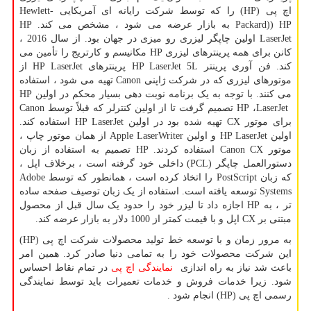
اچ پی
HP)
) را که توسط شرکت رایانه ای آمریکایی
Hewlett-
Packard)) HP
به بازار عرضه می شود ، مشخص می کند.
HP
LaserJet
اولین چاپگر لیزری رو میزی در جهان بود. از سال 2016 ،
کانن برای همه پرینترهای لیزری
HP
مکانیسم و کارتریج را تأمین می
کند. فن آوری پرینتر
HP LaserJet 5L
پرینترهای
HP LaserJet
از
موتورهای لیزری که در شرکت ژاپنی
Canon
تهیه می شود ، استفاده
می کنند. با توجه به یک برنامه نوبت دهی بسیار محکم در اولین
HP
LaserJet
،
HP
تصمیم گرفت تا از اولین کنترلر که قبلاً توسط
Canon
برای موتور
CX
تهیه شده بود در اولین
HP LaserJet
استفاده کند.
اولین
HP LaserJet
و اولین
Apple LaserWriter
از همان موتور چاپ ،
موتور
Canon CX
استفاده کردند.
HP
تصمیم به استفاده از زبان
دستورالعمل چاپگر (
PCL
) داخلی خود گرفته است ، برخلاف اپل ،
که زبان
PostScript
را اتخاذ کرده است ، همانطور که توسط
Adobe
Systems
توسعه یافته است. استفاده از یک زبان توصیف صفحه ساده
تر ، به
HP
اجازه داد تا لیزر خود را حدود یک سال قبل از محصول
مبتنی بر
CX
اپل و با قیمت کمتر از 1000 دلار به بازار عرضه کند.
به مرور زمان و با توسعه خط تولید محصولات شرکت اچ پی (
HP
)
این شرکت محصولات خود را به تمامی دنیا صادر کرد. همین امر
باعث شد نیاز به راه اندازی
نمایندگی اچ پی
در تمام نقاط احساس
شود. زیرا خدمات فروش و خدمات تعمیرات باید توسط نمایندگی
رسمی اچ پی (
HP
) انجام شود .