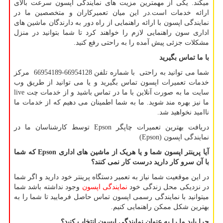
میکند. یکی از مهمترین مزیت های نمایندگی اپسون سرعت بالای
ارائه خدمات است.در این میان تعمیرکاران و متخصصین ما در
نمایندگی اپسون با ارائه راهنمایی از راه دور به دارندگان ماشین های
اداری سون راهنمایی لازم را خواهند کرد تا شما بتوانید در منزل
مشکلات جزئی پیش آمده را به راحتی رفع کنید.
با ما تماس بگیرید
شما می توانید به راحتی با شماره تلفن 66954128-66954189 مرکز
خدمات تعمیرات اپسون تماس بگیرید و یا می توانید از طریق وب
سایت ما به صورت آنلاین با ما در تماس باشید و از خدمات چت
live
ما نیز بهره مند شوید. ما به شما اطمینان می دهیم که از خدمات ما
ناامید نخواهید شد.
دریافت بهترین تعمیرات چاپگر
Epson
توسط کارشناسان ما در
نمایندگی اپسون (
Epson
)
آیا پرینتر اپسون شما و یا هریک از ماشین های اداری
Epson
که شما
با آن سرو کار دارید درست کار نمی کنند؟
در این موقعیت شما نیاز به تعمیر دستگاه پرینتر خود دارید و اگر شما
در نزدیکی محل زندگی خود
نمایندگی اپسون
وجود نداشته باشد شما
میتوانید با نمایندگی رسمی اپسون تماس حاصل فرمایید تا شما را به
بهترین شکل ممکن راهنمایی کنیم.
چرا باید ما را به عنوان نمایندگی اپسون انتخاب کنید؟