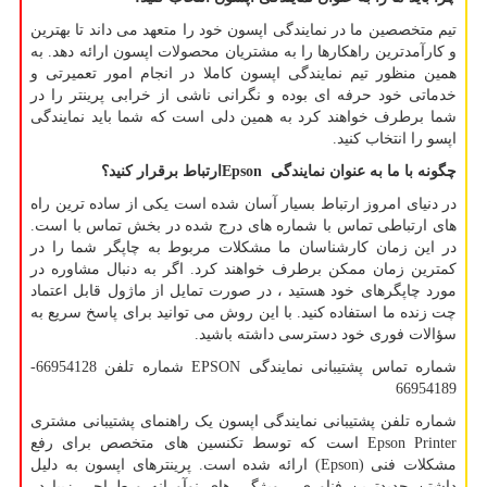
تیم متخصصین ما در نمایندگی اپسون خود را متعهد می داند تا بهترین
و کارآمدترین راهکارها را به مشتریان محصولات اپسون ارائه دهد. به
همین منظور تیم نمایندگی اپسون کاملا در انجام امور تعمیرتی و
خدماتی خود حرفه ای بوده و نگرانی ناشی از خرابی پرینتر را در
شما برطرف خواهند کرد به همین دلی است که شما باید نمایندگی
اپسو را انتخاب کنید.
چگونه با ما به عنوان نمایندگی
Epson
ارتباط برقرار کنید؟
در دنیای امروز ارتباط بسیار آسان شده است یکی از ساده ترین راه
های ارتباطی تماس با شماره های درج شده در بخش تماس با است.
در این زمان کارشناسان ما مشکلات مربوط به چاپگر شما را در
کمترین زمان ممکن برطرف خواهند کرد. اگر به دنبال مشاوره در
مورد چاپگرهای خود هستید ، در صورت تمایل از ماژول قابل اعتماد
چت زنده ما استفاده کنید. با این روش می توانید برای پاسخ سریع به
سؤالات فوری خود دسترسی داشته باشید.
شماره تماس پشتیبانی نمایندگی
EPSON
شماره تلفن 66954128-
66954189
شماره تلفن پشتیبانی نمایندگی اپسون یک راهنمای پشتیبانی مشتری
Epson Printer
است که توسط تکنسین های متخصص برای رفع
مشکلات فنی (
Epson
) ارائه شده است. پرینترهای اپسون به دلیل
داشتن جدیدترین فناوری ، ویژگی های نوآورانه و طراحی زیبا در