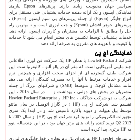
سراسر جهان محبوبیت زیادی دارند. پرینترهای
Epson
نیازمند
نمایندگی اپسون و یک ارائه دهنده خدمات پشتیبانی فنی مستقل برای
انواع چاپگر (
Epson
) از جمله پرینترهای بی سیم اپسون (
Epson
) ،
پرینترهای جوهر افشان (
Epson
) و جت لیزری است و تا بهترین راه
حل را مطابق با الزامات به مشتریان و کاربران اپسون ارائه دهد.
خدمات پشتیبانی توسط تکنسین های معتبر انجام می شود تا خدمات
با کیفیت و با هزینه های مقرون به صرفه ارائه دهند.
نمایندگی اچ پی
شرکت
Hewlett-Packard
یا همان
HP
یک شرکت فن آوری اطلاعاتی
چند ملیتی آمریکایی است که مقر آن در پالو آلتو ، کالیفرنیا ست. این
شرکت طیف گسترده ای از اجزای سخت افزاری و همچنین نرم
افزار و خدمات مرتبط با آنها را به مصرف کنندگان ارائه می دهد
مانند مشاغل کوچک و متوسط (
SMB
) و شرکتهای بزرگ از جمله
مشتریان در بخش های دولتی ، بهداشت و .... در سال 2015 ، این
شرکت به دو شرکت جداگانه ،
HP Inc
. و
Hewlett Packard Enterprise
تقسیم شد. شرکت اچ پی (
HP
) در گاراژ اتومبیل در سان ماتئو
توسط بیل هیولت و دیوید پاکارد تاسیس شد و در ابتدا یک سری
تجهیزات الکترونیکی را تولید کرد.شرکت اچ پی
(HP)
از سال 2007 تا
Q2 2013
تولید کننده رایانه های برتر جهان بود ، در این چندساله لنوو
به
HP
برتری پیدا کرده است.
پرینترهای
HP LaserJet
به عنوان یک نام تجاری، خط چاپگرهای لیزری