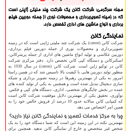
مجله سرگرمی: شركت كانن یك شركت چند ملیتی ژاپنی است
كه در زمینه تصویربرداری و محصولات نوری از جمله دوربین فیلم
برداری و انواع ماشین های اداری تخصص دارد.
نمایندگی کانن
شرکت کانن (
canon
) یک شرکت چند ملیتی ژاپنی است که در زمینه
تصویربرداری و محصولات نوری از جمله دوربین فیلم برداری،
دوربین عکاسی و تولید انواع ماشین های اداری از جمله پرینترکانن،
اسکنرکانن و دستگاه کپی کانن تخصص دارد. دفتر مرکزی شرکت
کانن در توکیو ژاپن است. شرکت کانن (
canon
) در سال 1930 به
منظور تولید دوربین هایی با کیفیت بالا تاسیس شد که در همین راستا
امروز به یکی از مهمترین رهبرها در زمینه تصویر برداری و شبکه
سازی دیجیتال تبدیل شده است و همچنین به یکی از تولید کننده های
عمده در بخش چاپگرهای شخصی، اداری، دستگاه های کپی و فکس.
نوآوری، تحقیق یکی از مهمترین دلایل موفقیت شرکت کانن است
که کمپانی کانن سالانه حدود 10 درصد از فروش خالص خود را به
همین امر اختصاص می دهد.
چرا به مرکز خدمات تعمیر و نمایندگی کانن نیاز دارید؟
مهمترین نکته در این زمینه این است که شما دستگاه خود را به یک
شخص غیر متخصص و خارج از نماینگی کانن ندهید. همچنین برای