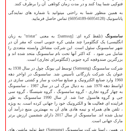
فتوکپی شما پیدا کنند و در مدت زمان کوتاهی آن را برطرف کنند.
به همین منظور شما به راحتی میتوانید با شماره های نمایندگی
پاناسونیک (66954128-66954189) تماس حاصل فرمایید.
سامسونگ
(تلفظ کره ای: [
samsʌŋ
]؛ به معنی "
tristar
" به زبان
انگلیسی) یک کنگلومرا چند ملیتی کره جنوبی است که مقر آن در
شهر سامسونگ سئول است. این شرکت مشاغل وابسته متعددی را
شامل می شود ، که اکثر آنها تحت نام سامسونگ متحد شده اند و
بزرگترین صندوقچه کره جنوبی (کنگلومرای تجاری) است.
شرکت سامسونگ (
Samsung
) توسط لی بیونگ چول در سال 1938 به
عنوان یک شرکت بازرگانی تأسیس شد. سامسونگ در اواخر دهه
1960 وارد صنایع الکترونیک و صنایع ساخت و ساز و کشتی سازی در
اواسط دهه 1970 شد. به دنبال مرگ لی در سال 1987 ، سامسونگ
به چهار گروه تجاری - گروه سامسونگ ، گروه شینسگا ، گروه سی
جی و گروه هانسول جدا شد. از سال 1990 سامسونگ به طور
فزاینده ای فعالیت ها و الکترونیک خود را جهانی کرده است. به ویژه
، تلفن های همراه و نیمه هادی های آن به مهمترین منبع درآمد آن
تبدیل شده اند. سامسونگ از سال 2017 دارای ششمین ارزش برتر
مارک جهانی است.
در همین راستا شرکت سامسونگ (
Samsung
) خط تولید ماشین های