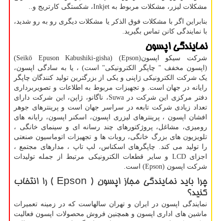
مشکلات لیزر، مشکلات مربوط به
Inkjet
، شکستگی کارتریج و..
بنابراین اگر با مشکلات فوق الذکر یا مشکلات دیگری رو به رو شدید،
با نمایندگی کانن تماس بگیرید.
نمایندگی اپسون
شرکت سیکو اپسون(
Epson
) (Seikō Epuson Kabushiki-gisha)
(اپسون مخفف " چاپگر الکترونیکی" است) ، یا به سادگی اپسون،
یک شرکت الکترونیکی ژاپنی و یکی از بزرگترین تولید کنندگان چاپگر
رایانه در جهان است. و تجهیزات مربوط به اطلاعات و تصویربرداری
دفتر مرکزی این شرکت در
Suwa
، ناگانو، ژاپن، این شرکت دارای
تعداد زیادی شرکت تابعه در سراسر جهان است و پرینترهای جوهر
افشان اپسون ، پرینترهای لیزری اپسون، اسکنر اپسون، رایانه های
رومیزی، مشاغل، پروژکتورهای چند رسانه ای و سینمای خانگی ،
تلویزیون های بزرگ خانگی، روبات ها و تجهیزات اتوماسیون صنعتی
را تولید می کند. چاپگرهای اسکناس، لپ تاپ ، مدارهای مجتمع ،
اجزای
LCD
و سایر قطعات الکترونیکی مرتبط از جمله تولیدات
شرکت اپسون (
Epson
) است.
چرا باید نمایندگی مجاز اپسون (
Epson
) را انتخاب
کنید؟
نمایندگی اپسون در ایران و تهران سالهاست که در زمینه تعمیرات
ماشین های اداری اپسون و همچنین فروش محصولات اپسون فعالیت