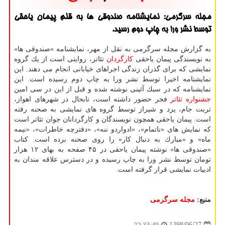
مجله سرگرمی: نمایشنامه صندوقی ها به قلم پیمان یاحقی
توسط نشر ورا به چاپ دوم رسید.
به گزارش مجله سرگرمی به نقل از مهر، نمایشنامه «صندوقی ها»
به نویسندگی پیمان یاحقی
كارگردان
تئاتر، روایتی است از یك گروه
نمایشی كه برای گذران زندگی اجراهای خیابانی انجام می دهند. این
نمایشنامه اخیرا توسط نشر ورا به چاپ دوم رسیده است. این
نمایشنامه كه در سبك آئینی نوشته شده و قبل از این در سی امین
جشنواره
تئاتر
فجر حضور داشته است، تابحال در شهرهای اهواز،
تربت جام، یزد و شیراز توسط گروه های نمایشی به صحنه رفته
است. پیمان یاحقی همچون نویسندگان و كارگردانان جوان تئاتر است
كه نمایش های «ناتمام»، «ادواردو ننه»، «دفترچه خاطرات»، «نیمه
ماه» و «مبارك به دنبال كار» را روی صحنه برده است. كتاب
«صندوقی ها» نوشته پیمان یاحقی در ۴۵ صفحه به بهای ۱۲ هزار
تومان توسط نشر ورا به چاپ رسیده و در دسترس علاقه مندان به
ادبیات نمایشی قرار گرفته است.
منبع:
مجله سرگرمی
1398/06/27