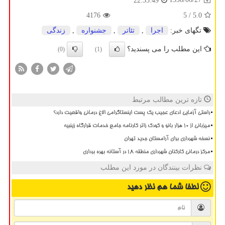
22:33:49
4176
/ 5
5.0
تگهای خبر:
اجرا
,
تئاتر
,
جشنواره
,
زندگی
این مطلب را می پسندید؟
(0)
(1)
تازه ترین مطالب مرتبط
راستی آزمایی ادعای عجیب یک پست اینستاگرامی الاغ درمانی واقعیت دارد؟
میزبانی از ۱۰ هزار بانو و کودک زائر کارنامه جامع خدمات قرارگاه زینبیه
نسخه شهرداری برای آرامستان جدید تهران
مرکز درمانی کارکنان شهرداری منطقه ۱۸ در آستانه بهره برداری
نظرات بینندگان در مورد این مطلب
لطفا شما هم
نظر دهید