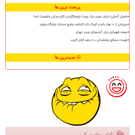
پربحث ترین ها
راستی آزمایی ادعای عجیب یک پست اینستاگرامی الاغ درمانی واقعیت دارد؟
میزبانی از ۱۰ هزار بانو و کودک زائر کارنامه جامع خدمات قرارگاه زینبیه
نسخه شهرداری برای آرامستان جدید تهران
قیمت مصالح ساختمانی ۱۰۰ درصد گران گردید
جدیدترین ها
تگهای مجله سرگرمی