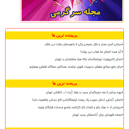
پربیننده ترین ها
مجانی کردن حمل و نقل عمومی یکی از راهبردهای دولت می باشد
آیا همه انسان ها خواب می بینند؟
نمای کامپوزیت غیراستاندارد ۳۵ هزار ساختمان در تهران
برای رفع موانع حقوقی مدیریت شهری نیازمند همکاری دستگاه قضایی هستیم
پربحث ترین ها
بهره برداری از سه دوربرگردان جدید در بلوار آیت ا... کاشانی تهران
راستی آزمایی ادعای عجیب یک پست اینستاگرامی الاغ درمانی واقعیت دارد؟
میزبانی از ۱۰ هزار بانو و کودک زائر کارنامه جامع خدمات قرارگاه زینبیه
نسخه شهرداری برای آرامستان جدید تهران