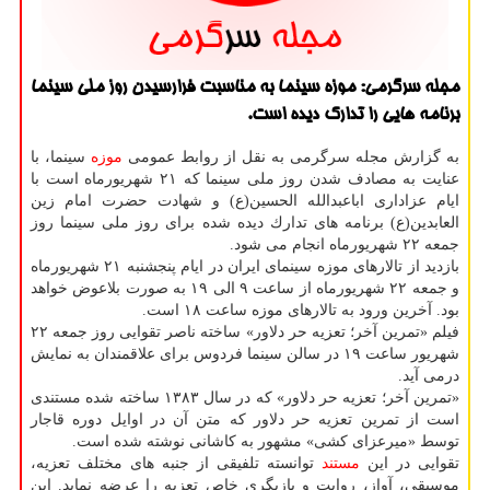
مجله سرگرمی: موزه سینما به مناسبت فرارسیدن روز ملی سینما
برنامه هایی را تدارك دیده است.
به گزارش مجله سرگرمی به نقل از روابط عمومی
موزه
سینما، با
عنایت به مصادف شدن روز ملی سینما كه ۲۱ شهریورماه است با
ایام عزاداری اباعبدالله الحسین(ع) و شهادت حضرت امام زین
العابدین(ع) برنامه های تدارك دیده شده برای روز ملی سینما روز
جمعه ۲۲ شهریورماه انجام می شود.
بازدید از تالارهای موزه سینمای ایران در ایام پنجشنبه ۲۱ شهریورماه
و جمعه ۲۲ شهریورماه از ساعت ۹ الی ۱۹ به صورت بلاعوض خواهد
بود. آخرین ورود به تالارهای موزه ساعت ۱۸ است.
فیلم «تمرین آخر؛ تعزیه حر دلاور» ساخته ناصر تقوایی روز جمعه ۲۲
شهریور ساعت ۱۹ در سالن سینما فردوس برای علاقمندان به نمایش
درمی آید.
«تمرین آخر؛ تعزیه حر دلاور» كه در سال ۱۳۸۳ ساخته شده مستندی
است از تمرین تعزیه حر دلاور كه متن آن در اوایل دوره قاجار
توسط «میرعزای كشی» مشهور به كاشانی نوشته شده است.
تقوایی در این
مستند
توانسته تلفیقی از جنبه های مختلف تعزیه،
موسیقی، آواز، روایت و بازیگری خاص تعزیه را عرضه نماید. این