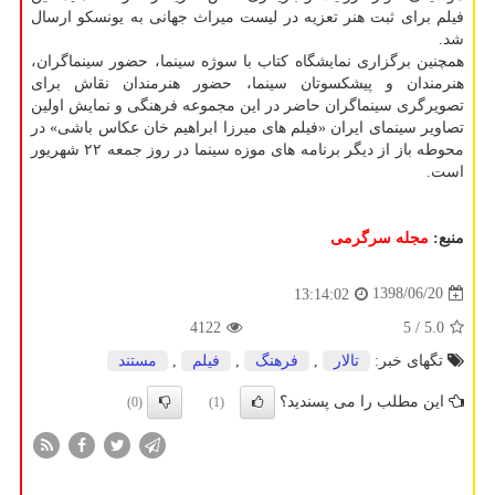
فیلم برای ثبت هنر تعزیه در لیست میراث جهانی به یونسكو ارسال
شد.
همچنین برگزاری نمایشگاه كتاب با سوژه سینما، حضور سینماگران،
هنرمندان و پیشكسوتان سینما، حضور هنرمندان نقاش برای
تصویرگری سینماگران حاضر در این مجموعه فرهنگی و نمایش اولین
تصاویر سینمای ایران «فیلم های میرزا ابراهیم خان عكاس باشی» در
محوطه باز از دیگر برنامه های موزه سینما در روز جمعه ۲۲ شهریور
است.
منبع:
مجله سرگرمی
1398/06/20
13:14:02
4122
/ 5
5.0
تگهای خبر:
تالار
,
فرهنگ
,
فیلم
,
مستند
این مطلب را می پسندید؟
(0)
(1)