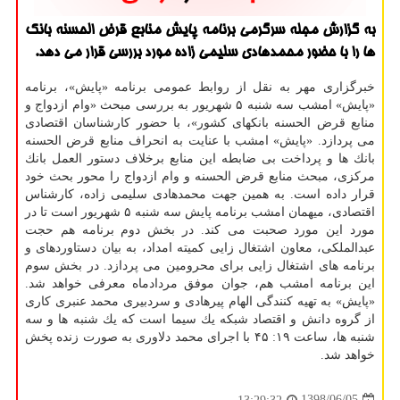
به گزارش مجله سرگرمی برنامه پایش منابع قرض الحسنه بانك
ها را با حضور محمدهادی سلیمی زاده مورد بررسی قرار می دهد.
خبرگزاری مهر به نقل از روابط عمومی برنامه «پایش»، برنامه
«پایش» امشب سه شنبه ۵ شهریور به بررسی مبحث «وام ازدواج و
منابع قرض الحسنه بانكهای كشور»، با حضور كارشناسان اقتصادی
می پردازد. «پایش» امشب با عنایت به انحراف منابع قرض الحسنه
بانك ها و پرداخت بی ضابطه این منابع برخلاف دستور العمل بانك
مركزی، مبحث منابع قرض الحسنه و وام ازدواج را محور بحث خود
قرار داده است. به همین جهت محمدهادی سلیمی زاده، كارشناس
اقتصادی، میهمان امشب برنامه پایش سه شنبه ۵ شهریور است تا در
مورد این مورد صحبت می كند. در بخش دوم برنامه هم حجت
عبدالملكی، معاون اشتغال زایی كمیته امداد، به بیان دستاوردهای و
برنامه های اشتغال زایی برای محرومین می پردازد. در بخش سوم
این برنامه امشب هم، جوان موفق مردادماه معرفی خواهد شد.
«پایش» به تهیه كنندگی الهام پیرهادی و سردبیری محمد عنبری كاری
از گروه دانش و اقتصاد شبكه یك سیما است كه یك شنبه ها و سه
شنبه ها، ساعت ۱۹: ۴۵ با اجرای محمد دلاوری به صورت زنده پخش
خواهد شد.
1398/06/05