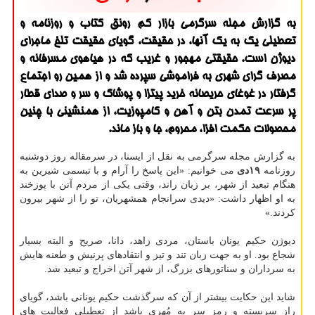
به گزارش مجله سرگرمی بازار كم رونق كتاب و روزنامه و
تعطیلی یك به یك آنها، در حقیقت، گویای حقیقت تلخ ماجرای
دیوژن است. حقیقتی مهجور و غریب كه در هیاهوی مسرفانه و
مصرف گرای شهری به فراموشی سپرده شد و از همین رو اجتماع
گرفتار در غوغای حریصانه خرید پیتزا و پوشاك و سر و صدای قطار
پر سرعت تمدن بتن و آهن و كامپوزیت، از همنشینی با چنین
محصولات حكمت افزا، محروم، جا و باز ماند.
به گزارش مجله سرگرمی به نقل از ایسنا، در سرمقاله روز دوشنبه
روزنامه
۱۹دی
می خوانیم: «این پاسخ را آرام و با تبسمی شیرین به
هنگام تبعید از شهر، بر زبان راند، وقتی یكی از مردم آتن با پوزخند
به او اظهار داشت: «دیدی سرانجام همشهریان، تو را از شهر بیرون
كردند.»
دیوژن حكیم یونان باستان، مردی زاهد، دانا، صریح و البته بسیار
شجاع بود. او به جهت زبان تند و تیز و انتقادهای پرنیش و طعنه ه‏ایش
به سرداران و سناتورهای بزرگ، از شهر آتن اخراج و تبعید شد.
شاید این حكایت بیشتر از آن كه سرگذشت حكیم یونانی باشد، گویای
راز سربسته و رمز سر به مُهری باشد از تعطیلی فعالیت‏ های