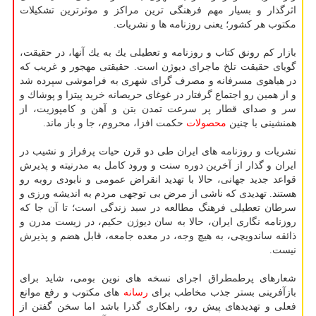
اثرگذار و بسیار مهم فرهنگی‏ ترین مراكز و موثرترین تشكیلات
مكتوب هر كشور؛ یعنی روزنامه ها و نشریات.
بازار كم رونق كتاب و روزنامه و تعطیلی یك به یك آنها، در حقیقت،
گویای حقیقت تلخ ماجرای دیوژن است. حقیقتی مهجور و غریب كه
در هیاهوی مسرفانه و مصرف گرای شهری به فراموشی سپرده شد
و از همین رو اجتماع گرفتار در غوغای حریصانه خرید پیتزا و پوشاك و
سر و صدای قطار پر سرعت تمدن بتن و آهن و كامپوزیت، از
همنشینی با چنین
محصولات
حكمت افزا، محروم، جا و باز ماند.
نشریات و روزنامه های ایران طی دو قرن حیات پرفراز و نشیب در
ایران و گذار از آخرین دوره سنت و ورود كامل به مدرنیته و پذیرش
قواعد جدید جهانی، حالا با تهدید انقراض عمومی و نابودی روبه رو
هستند. تهدیدی كه ناشی از مرض بی توجهی مردم به اندیشه ورزی و
سرطان تعطیلی فرهنگ مطالعه در سبد زندگی است؛ تا آن جا كه
روزنامه نگاری ایران، حالا به سان دیوژن حكیم، در زیست مدرن و
ذائقه ساندویچی، به هیچ وجه، در معده جامعه، قابل هضم و پذیرش
نیست.
شعارهای پرطمطراق اجرای نسخه های نوین بومی، شاید برای
بازآفرینی بستر جذب مخاطب برای
رسانه
های مكتوب و رفع موانع
فعلی و تهدیدهای پیش رو، راهكاری گذرا باشد اما سخن گفتن از