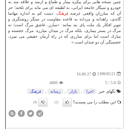
چنین نسخه‏ هایی برای پیكره بیمار و طماع و آزمند و علاقه مند به
خودرو و سیگار جامعه ایرانی، به لطیفه‏ ای می‏ ماند برای تلخند؛ جز
آن كه مبارزان واقعی عرصه
فرهنگ
، دست كم به اندازه مهاتما
گاندی، زاهدانه و مردانه به قاعده مقاومت در سنگر روشنگری و
تنویر افكار یك ملت پای بند بمانند: «مبارز، عاشق مرگ است؛ نه
مرگ در بستر بیماری، بلكه مرگ در میدان مبارزه. مرگ خجسته و
مبارك است اما برای مبارزی كه در راه آرمان حقیقی می‏ میرد،
خجستگی آن دو چندان است.»
1398/05/21
16:00:27
4069
/ 5
5.0
تگهای خبر:
اجرا
,
بازار
,
رسانه
,
فرهنگ
این مطلب را می پسندید؟
(0)
(1)