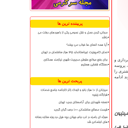
پربیننده ترین ها
مجانی کردن حمل و نقل عمومی یکی از راهبردهای دولت می
باشد
آیا همه انسان ها خواب می بینند؟
نمای کامپوزیت غیراستاندارد ۳۵ هزار ساختمان در تهران
 ایده پردازی و
برای رفع موانع حقوقی مدیریت شهری نیازمند همکاری
دستگاه قضایی هستیم
گیرد، پروسه
شتری را
د ادامه
پربحث ترین ها
میزبانی از ۱۰ هزار بانو و کودک زائر کارنامه جامع خدمات
قرارگاه زینبیه
نسخه شهرداری برای آرامستان جدید تهران
قیمت مصالح ساختمانی ۱۰۰ درصد گران گردید
میلیون
سوژه ای بامزه در تب جام جهانی بچه فیل دو روزه ستاره رسانه
های اجتماعی شد
اب می