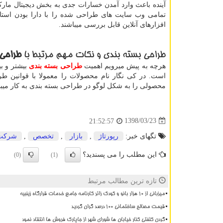
آینده باعث وارد آمدن خسارات جدی به بخش دیجیتال مارکت
تمامی وب سایت های طراحی شده را با دارا بودن استاند
افزارهای آنلاین قابل بررسی میباشند.
طراحی بسته بندی و نکات مهم مرتبط با
طراحی 
هرچه به پیش میرویم اهمیت
طراحی بسته بندی
بیشتر و ب
است. در کی نگار نام محصولات را معمولا با قوانین طر
محصولی را به شکل لوگو در طراحی بسته بندی به کار میبند
1398/03/23
21:52:57
تگهای خبر:
رپورتاژ
,
بازار
,
تخصص
,
شركت
این مطلب را می پسندید؟
(0)
(1)
تازه ترین مطالب مرتبط
میزبانی از ۱۰ هزار بانو و کودک زائر کارنامه جامع خدمات قرارگاه زینبیه
قیمت مصالح ساختمانی ۱۰۰ درصد گران گردید
گردن کلفتی کنار خیابان ها شورای شهر از جاپارک فروش ها انتقاد نمود