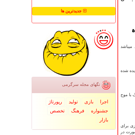
جدیدترین ها
ه
میباشد
یده شده
تگهای مجله سرگرمی
 با موج
اجرا
بازی
تولید
رپورتاژ
جشنواره
فرهنگ
تخصص
بازار
زی برای
صورت در