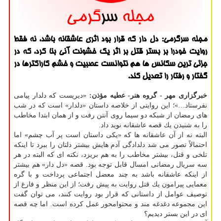
مجله سرگرمی: دل دار كه قرار بود اثری عاشقانه باشد، نه فقط
روایت خودرا بر بستر قتل بر اثر یك خشونت آنی بنا كرد، كه در
جزئی ترین سكانس ها هم نتوانست عصبیت و خشم كاراكترها در
گفتار و رفتار را تعدیل كند.
خبرگزاری مهر - گروه هنر- عطیه مؤذن:
«دیریست كه دلدار پیامی
نفرستاد…»؛ این روایتی از خلاصه داستان «دلدار» است كه در شب
های رمضان از شبكه دو سیما روی آنتن رفت و از همان ابتدا مخاطب
را به شنیدن یك قصه عاشقانه نوید داد.
البته نه از آن عاشقانه ها كه «یكی داستان است پر آب چشم» اما
احتمالاً تصور می شد دلدادگی آدم هایش بیشتر دلتان را ببرد تا اینكه
تلخی و قتل، بیشتر مخاطب را به هم بریزد، نكته ای كه البته در هر
سه سریال رمضانی امسال قابل توجه بود. قصه «دل دار» هم بیشتر
از اینكه عاشقانه باشد به چند معضل اجتماعی پرداخت و با گره
معمایی پیرامون یك قتل روایت به پیش رفت؛ از این منظر و فارغ از
توصیف عوامل از داستانی كه قرار بود روایت كنند، می توان گفت
این مجموعه دغدغه مند و محتوامحور عمل كرده است. اما چه قصه
ای در این بستر دیدیم؟