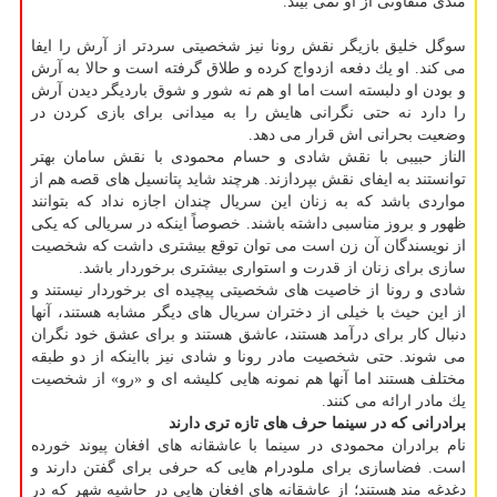
مندی متفاوتی از او نمی بیند.
سوگل خلیق بازیگر نقش رونا نیز شخصیتی سردتر از آرش را ایفا
می كند. او یك دفعه ازدواج كرده و طلاق گرفته است و حالا به آرش
و بودن او دلبسته است اما او هم نه شور و شوق باردیگر دیدن آرش
را دارد نه حتی نگرانی هایش را به میدانی برای بازی كردن در
وضعیت بحرانی اش قرار می دهد.
الناز حبیبی با نقش شادی و حسام محمودی با نقش سامان بهتر
توانستند به ایفای نقش بپردازند. هرچند شاید پتانسیل های قصه هم از
مواردی باشد كه به زنان این سریال چندان اجازه نداد كه بتوانند
ظهور و بروز مناسبی داشته باشند. خصوصاً اینكه در سریالی كه یكی
از نویسندگان آن زن است می توان توقع بیشتری داشت كه شخصیت
سازی برای زنان از قدرت و استواری بیشتری برخوردار باشد.
شادی و رونا از خاصیت های شخصیتی پیچیده ای برخوردار نیستند و
از این حیث با خیلی از دختران سریال های دیگر مشابه هستند، آنها
دنبال كار برای درآمد هستند، عاشق هستند و برای عشق خود نگران
می شوند. حتی شخصیت مادر رونا و شادی نیز بااینكه از دو طبقه
مختلف هستند اما آنها هم نمونه هایی كلیشه ای و «رو» از شخصیت
یك مادر ارائه می كنند.
برادرانی كه در سینما حرف های تازه تری دارند
نام برادران محمودی در سینما با عاشقانه های افغان پیوند خورده
است. فضاسازی برای ملودرام هایی كه حرفی برای گفتن دارند و
دغدغه مند هستند؛ از عاشقانه های افغان هایی در حاشیه شهر كه در