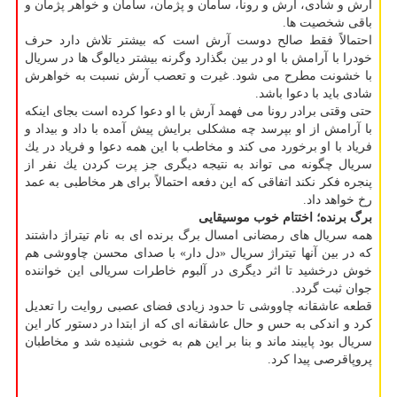
آرش و شادی، آرش و رونا، سامان و پژمان، سامان و خواهر پژمان و
باقی شخصیت ها.
احتمالاً فقط صالح دوست آرش است كه بیشتر تلاش دارد حرف
خودرا با آرامش با او در بین بگذارد وگرنه بیشتر دیالوگ ها در سریال
با خشونت مطرح می شود. غیرت و تعصب آرش نسبت به خواهرش
شادی باید با دعوا باشد.
حتی وقتی برادر رونا می فهمد آرش با او دعوا كرده است بجای اینكه
با آرامش از او بپرسد چه مشكلی برایش پیش آمده با داد و بیداد و
فریاد با او برخورد می كند و مخاطب با این همه دعوا و فریاد در یك
سریال چگونه می تواند به نتیجه دیگری جز پرت كردن یك نفر از
پنجره فكر نكند اتفاقی كه این دفعه احتمالاً برای هر مخاطبی به عمد
رخ خواهد داد.
برگ برنده؛ اختتام خوب موسیقایی
همه سریال های رمضانی امسال برگ برنده ای به نام تیتراژ داشتند
كه در بین آنها تیتراژ سریال «دل دار» با صدای محسن چاووشی هم
خوش درخشید تا اثر دیگری در آلبوم خاطرات سریالی این خواننده
جوان ثبت گردد.
قطعه عاشقانه چاووشی تا حدود زیادی فضای عصبی روایت را تعدیل
كرد و اندكی به حس و حال عاشقانه ای كه از ابتدا در دستور كار این
سریال بود پایبند ماند و بنا بر این هم به خوبی شنیده شد و مخاطبان
پروپاقرصی پیدا كرد.