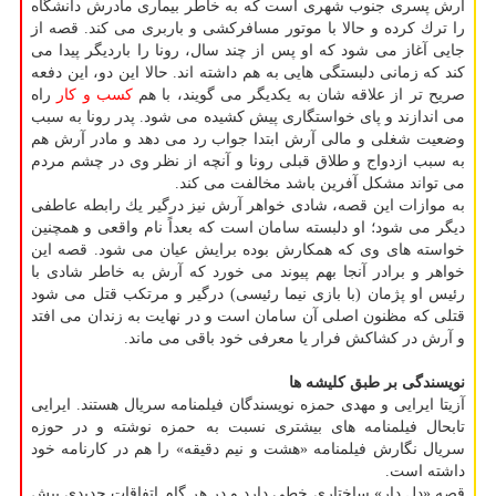
آرش پسری جنوب شهری است كه به خاطر بیماری مادرش دانشگاه
را ترك كرده و حالا با موتور مسافركشی و باربری می كند. قصه از
جایی آغاز می شود كه او پس از چند سال، رونا را باردیگر پیدا می
كند كه زمانی دلبستگی هایی به هم داشته اند. حالا این دو، این دفعه
صریح تر از علاقه شان به یكدیگر می گویند، با هم
كسب و كار
راه
می اندازند و پای خواستگاری پیش كشیده می شود. پدر رونا به سبب
وضعیت شغلی و مالی آرش ابتدا جواب رد می دهد و مادر آرش هم
به سبب ازدواج و طلاق قبلی رونا و آنچه از نظر وی در چشم مردم
می تواند مشكل آفرین باشد مخالفت می كند.
به موازات این قصه، شادی خواهر آرش نیز درگیر یك رابطه عاطفی
دیگر می شود؛ او دلبسته سامان است كه بعداً نام واقعی و همچنین
خواسته های وی كه همكارش بوده برایش عیان می شود. قصه این
خواهر و برادر آنجا بهم پیوند می خورد كه آرش به خاطر شادی با
رئیس او پژمان (با بازی نیما رئیسی) درگیر و مرتكب قتل می شود
قتلی كه مظنون اصلی آن سامان است و در نهایت به زندان می افتد
و آرش در كشاكش فرار یا معرفی خود باقی می ماند.
نویسندگی بر طبق كلیشه ها
آزیتا ایرایی و مهدی حمزه نویسندگان فیلمنامه سریال هستند. ایرایی
تابحال فیلمنامه های بیشتری نسبت به حمزه نوشته و در حوزه
سریال نگارش فیلمنامه «هشت و نیم دقیقه» را هم در كارنامه خود
داشته است.
قصه «دل دار» ساختاری خطی دارد و در هر گام اتفاقات جدیدی پیش