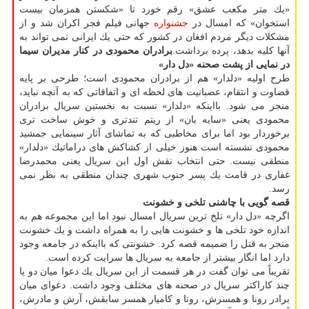
«یك متر مكعب عشق» رقم خورد تا «شكستن همزمان بیست
استخوان» كه امسال در
جشنواره
جهانی فیلم فجر اكران شد و از
مشكلات دیگر مردم افغان در كشور كه حتی یك ایرانی نمی تواند به
آنها كلیه بدهد، پرده برداشت.
برادران محمودی در كنار مدیران سیما
در نمایی از پشت صحنه «دل دار»
طرح اولیه «دلدار» هم از برادران محمودی است؛ طرحی بر پایه
قضاوت و انتقام، عصبانیت های لحظه ای و اتفاقاتی كه به آنچه نباید،
منجر می شود. بااینكه «دلدار» نسبت به نخستین سریال برادران
محمودی یعنی «سایه بان» از ریتم تندتری و خوش ساخت تری
برخوردار بود اما برای مخاطبی كه به تماشای آثار سینمایی جمشید
محمودی نشسته است هنوز خیلی از كشاكش های دراماتیك «دلدار»
منطقی نیست. حتی انتخاب نقش اول این سریال یعنی محمدرضا
غفاری در قامت یك پسر جنوب شهری چندان منطقی به نظر نمی
رسد.
قصه گویی با چاشنی تلخی و خشونت
اگرچه «دل دار» تلخ ترین سریال امسال نبود اما این مجموعه هم به
اندازه خود تلخی ها و خشونت هایی را به همراه داشت و یك خشونت
منجر به قتل را ضمیمه قصه كرد. خشونتی كه بااینكه در جامعه وجود
دارد اما انگار بیشتر از جامعه به سریال ها سرایت كرده است.
تقریباً می توان گفت در هر قسمت از این سریال یك دعوا میان دو یا
چند كاراكتر سریال در صحنه های مختلف وجود داشت. دعوای میان
برادر رونا و همسرش، رونا و كامیار همسر سابقش، آرش و مادرش،