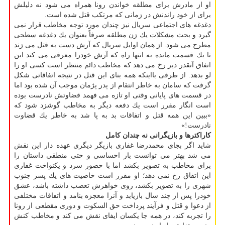
او از مادرش برای مطلقه خواندن رونا همراه می شود نه دلیلش
برای از خود راندنش در زمانی كه مرتكب قتل شده است.
دغدغه های اجتماعی سریال نیز چندان مورد توجه مخاطب قرار نمی
گیرد و بحث مشكلات یك زن مطلقه صرفاً بعنوان یك دغدغه سطحی
مطرح می شود. از همان اوایل سریال كه آرش دست به قتل می زند
تا یك قسمت مانده به انتها راه كه آرش خودرا معرفی می كند این
اتفاق آنقدر دیر رخ می دهد كه مخاطب دائم منتظر است كسی او را
لو بدهد. از طرفی بااینكه همه بنای این قتل در نتیجه اتفاقاتی شكل
گرفت كه سامان به خاطر انتقام از پدر پژمان موجب آن شده بود اما
در قسمت های پایانی وقتی او تازه می فهمد قضاوتش نادرست بوده
است انگار مقرر است یك دفعه دیگر به مخاطب گوشزد شود كه
«ببین این همه قتل و اتفاقات بد به پا شد به خاطر یك قضاوت
نادرست!»
كاراكترها و بازیگرانی نه چندان كامل
شاید اگر بجای محمدرضا غفاری بازیگر دیگری عهده دار این نقش
می شد بهتر می توانست بار احساسی و حتی منطقی داستان را
برای مخاطب به تصویر بكشد اما با حضور سرد و یكنواخت غفاری
این اتفاق رخ نمی دهد؛ او مقرر است خاصیت های یك پسر جنوب
شهری را به تصویر بكشد، روی خواهرش تعصب داشته باشد، عشق
خودرا پس از چند سال بازیابد و آنرا معجزه بنامد و اتفاقات مختلفی
از دعوا و قتل و فرآیند پرداخت حق السكوت و دوری مقطعی از رونا
را تجربه كند، در همه جا یكسان ایفای نقش می كند و مخاطب كنش