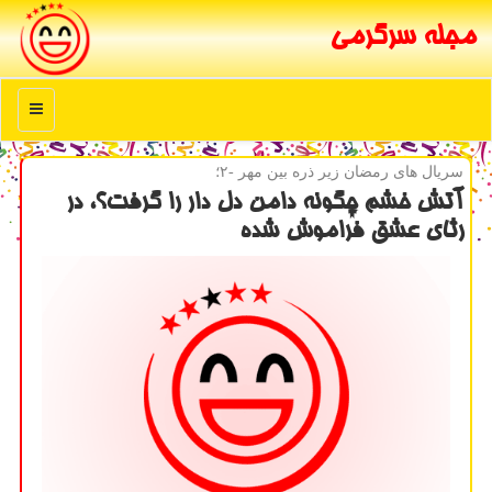
مجله سرگرمی
منو
سریال های رمضان زیر ذره بین مهر -۲؛
آتش خشم چگونه دامن دل دار را گرفت؟، در
رثای عشق فراموش شده