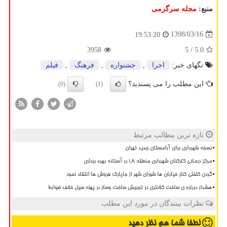
منبع:
مجله سرگرمی
1398/03/16
19:53:20
3958
/ 5
5.0
تگهای خبر:
اجرا
,
جشنواره
,
فرهنگ
,
فیلم
این مطلب را می پسندید؟
(0)
(1)
تازه ترین مطالب مرتبط
نسخه شهرداری برای آرامستان جدید تهران
مرکز درمانی کارکنان شهرداری منطقه ۱۸ در آستانه بهره برداری
گردن کلفتی کنار خیابان ها شورای شهر از جاپارک فروش ها انتقاد نمود
هشدار درباره ی ساخت کلانتری در تجریش ساخت وساز در پهنه سیل خلاف ضوابط
نظرات بینندگان در مورد این مطلب
لطفا شما هم
نظر دهید