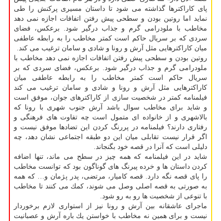
پای كاراكترها گذاشته می شود تا داستان مسیری پركنش را طی
نماید اما روتین بودن و سطحی پیش رفتن اتفافات اجازه نمی دهد
مخاطب با ملودرامی گرم و جذاب درگیر شود. برعكس، فضای
سردی كه بر سریال حاكم است كمتر مخاطب را به رابطه عاطفی
میان كاراكترهایی مثل آرش و رونا و شادی و سامان ترغیب می كند.
روتین بودن و سطحی پیش رفتن اتفافات اجازه نمی دهد مخاطب با
ملودرامی گرم و جذاب درگیر شود. برعكس، فضای سردی كه بر
سریال حاكم است كمتر مخاطب را به رابطه عاطفی میان
كاراكترهایی مثل آرش و رونا و شادی و سامان ترغیب می كند
فیلمنامه كمتر در شخصیت سازی از كاراكترهای جوان، موفق است
و شاید برای مخاطب سوال باشد آرش جنوب شهری با رونا كه
بالاشهری و از خانواده ای متمول است چه تفاوت های فرهنگی و
رفتاری دارند؟ فیلمنامه در پررنگ كردن این تضادها موفق نیست و
اگر قرار نیست تقابلی میان این دو طبقه اجتماعی نشان دهد، چه
دلیلی است كه آنرا در قصه خود بگنجاند.
شاید در این فیلمنامه كه همه چیز در سطح می ماند، تنها اضافه
كردن داستان ها و خرده پیرنگ های گوناگون بود كه توانست مخاطب
را پای قصه نگه دارد. قصه كامیار، مرتضی، پدر پژمان و… كه همه
به صورتی به قصه اصلی وصل می شوند، كمك می كنند تا مخاطب
با تنوعی از شخصیت ها رو به رو شود.
ماجرای عاشقانه بین آرش و رونا نیز از استواری لازم برخوردار
نیست و برای همین نه مخاطب با خواستن یك باره آرش و عصبانیت