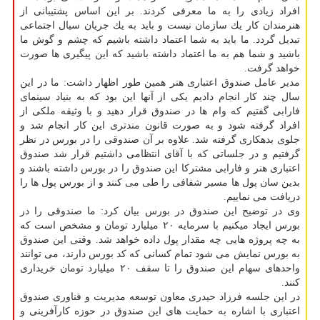
افراد زیادی را به ما معرفی كردند. بر این اساس پشتیبانی از
هنرمندان كار یك سازمان نیست و باید به یك جریان سیال اجتماعی
تبدیل گردد. ما باید به شما اعتماد داشته باشیم كه چشم و گوش ما
باشید و شما هم به ما اعتماد داشته باشید كه این پیگیری ها صورت
خواهد گرفت.
مدیر عامل صندوق اعتباری هنر همین طور اظهار داشت: ما در این
سال چند كار انجام دادیم یكی از آنها این بود كه به بنیاد سینمای
فارابی گفتیم كه وام ها در صندوق قرار دهید و با وثیقه ملكی از
افراد گرفته شود و به صورت قانون مندتری این كار انجام شد و
جلوی بدهكاری گرفته شد. علاوه بر آن صندوقی را در بورس در نظر
گرفتیم و در جلساتی كه با آقای انتظامی داشتیم قرار شد صندوق
اعتباری هنر و فارابی مشتركا این صندوق را در بورس داشته باشند و
بدین سان پول ها مسیر شفافی را طی می كنند و از بورس پول ها را
دریافت می نماییم.
وی در توضیح این صندوق در بورس بیان كرد: ما صندوقی را در
بورس ایجاد میكنیم با سرمایه ۲۰ میلیارد تومان و مشخص است كه
به چه پروژه هایی چه مقدار پول داده خواهد شد. وقتی این صندوق
به بورس نمایش می شود تمام كسانی كه كد بورس دارند، می توانند
واحدهای سهام این صندوق را تا سقف ۲۰ میلیارد تومان خریداری
كنند.
در این جلسه فرزاد حیدری معاون توسعه مدیریت و فناوری صندوق
اعتباری با اشاره به حمایت های این صندوق در حوزه كارآفرینی و