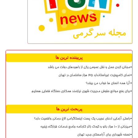
پربیننده ترین ها
مجانی کردن حمل و نقل عمومی یکی از راهبردهای دولت می باشد
نمای کامپوزیت غیراستاندارد ۳۵ هزار ساختمان در تهران
آیا همه انسان ها خواب می بینند؟
برای رفع موانع حقوقی مدیریت شهری نیازمند همکاری دستگاه قضایی هستیم
پربحث ترین ها
راستی آزمایی ادعای عجیب یک پست اینستاگرامی الاغ درمانی واقعیت دارد؟
میزبانی از ۱۰ هزار بانو و کودک زائر کارنامه جامع خدمات قرارگاه زینبیه
نسخه شهرداری برای آرامستان جدید تهران