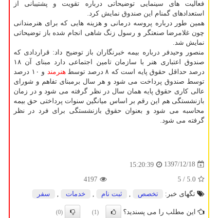
فعالیت های سینمایی توضیحاتی درباره تقویت و پشتیبانی از
استعدادهای گمنام این صندوق نمایش كرد.
همین طور درباره پروسه درمانی و هزینه هایی كه برای هنرمندانی
چون غلامرضا صنعتگر و رسول زنگ شاهی انجام شده باز توضیحاتی
نمایش شد.
منصور وحیدفر درباره بیمه خبرنگاران باز توضیح داد: قراردادی كه
صندوق اعتباری هنر با سازمان تامین اجتماعی دارد مبنای آن ۱۸
درصد حداقل حقوق پایه است كه ۸ درصد توسط
هنرمند
و ۱۰ درصد
توسط صندوق پرداخت می شود و هر سال برمبنای تفاهم و شورای
عالی كاری حقوق پایه همان سال در نظر گرفته می شود و در زمان
بازنشستگی هم این رقم بر اساس میانگین سنوات پرداختی حق بیمه
محاسبه می شود و بعنوان حقوق بازنشستگی برای فرد در نظر
گرفته می شود.
1397/12/18
15:20:39
4197
/ 5
5.0
تگهای خبر:
تخصص
,
ثبت نام
,
خدمات
,
سفر
این مطلب را می پسندید؟
(0)
(1)