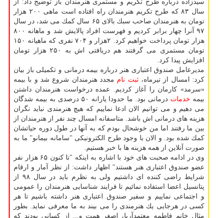
سیدزاده درباره طرح تكریم و مستمری هنرمندان باز توضیح داد: از
سال ۸۳ كه طرح تكریم هنرمندان راه افتاده است ماهی ۲۰۰ هزار
تومان به هنرمندان صاحب سبك بالای ۶۵ سال كمك می شد، در سال
۹۷ آنرا چهار برابر كردیم و فهرست افراد پالایش شد و ماهانه ۸۰۰
هزار تومان پرداخت خواهیم كرد. ۲هزار و ۷۰۴ نفری كه ماهیانه ۱۵۰
تومان مستمری می گرفتند هم دریافتی اش به ۲۵۰ هزار تومان
افزایش پیدا كرد.
مدیرعامل صندوق اعتباری هنر درباره بیمه درمانی و تكمیلی باز بیان
كرد: امسال از تیرماه،
ثبت نام
مجدد هنرمندان شروع شد و با بیمه
«سرمد» كارمان را آغاز كردیم. عمده درخواست هنرمندان داشتن
بیمه
خدمات
درمانی بود. ما حدودا یارانه ۵۰ درصدی به بیمه شدگان
می دهیم و می توانیم الان ادعا نماییم كه هیچ هنرمندی نباید نگران
هزینه های درمانی اش باشد. متاسفانه امسال چند نفر از هنرمندان از
بین ما رفتند اما من خوشحال بودم كه به آنها در طول دوره حیاتشان
كمك شده بود. و الان با وجود طرح الكترونیكی "سامانه بیمانو" ما به
صورت آنلاین از همه هزینه ها با خبر هستیم.
وی در ادامه صحبت های خود با اشاره به اینكه "تا كنون ۶۵ هزار نفر
عضو صندوق اعتباری هنر هستند" اظهار داشت: از نظر آمار و ارقام
شرایط راضی كننده ای داشتیم ولی به نظرم باید در سال ۹۸ از
پتانسیل اعضا استفاده نمائیم تا فرایند شناسایی هنرمندان را عمومی
و اجتماعی نماییم و سفیر صندوق اعتباری هنر داشته باشیم تا هر
كسی در هرجایی یك هنرمندی را می بیند به ما معرفی نماید. بطور
مثال خانم فاطمه معتمدآریا، اصغر همت و... از كسانی بودند كه