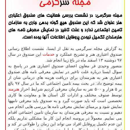
مجله سرگرمی: در نشست بررسی فعالیت های صندوق اعتباری
هنر عنوان شد كه این صندوق هیچ گونه بدهی جاری به سازمان
تامین اجتماعی ندارد و علت تاخیر در نمایش معرفی نامه های
هنرمندان تكمیل نبودن پروفایل اطلاعات آنها بوده است.
به گزارش مجله سرگرمی به نقل از ایسنا، نشست اطلاع رسانی
صندوق اعتباری هنر و تشریح عملكرد و
خدمات
این صندوق در سال
۹۷ دوشنبه ۱۳ اسفند ماه در باغ زیبا انجام شد.
منصور وحیدی فر معاون اعضای صندوق اعتباری هنر در پاسخ به
سوال ایسنا درباره علت تاخیر در نمایش معرفی نامه های صندوق
اعتباری هنر به هنرمندان برای دریافت هزینه های درمانی شان از
بیمه توضیح داد: در بحث بیمه تامین اجتماعی كه ما در سال ۹۷ بالغ
بر ۵ هزار و ۵۰۰ نفر به سازمان معرفی كردیم شرایط احراز
هنرمند
توسط صنوف مختلف و ادارات كل استان ها و معاونت ها كاری
تخصصی است كه باید صورت گیرد و به صندوق باید معرفی نامهها
نمایش شود و برمبنای نمایش معرفی نامه ها بررسی هایی انجام می
دهیم و نسبت به معرفی هنرمندان به سازمان تامین اجتماعی اقدام
می نماییم. معمولاً در پروسه انجام این كار ما مشكلی نداریم بلكه
این عدم تكمیل پروفایل افراد می تواند این زمان را طولانی تر كند و
در قسمتی از این موارد كار ما را با مدت زمان بیشتری مواجه كند.