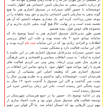
او درباره داشتن بدهی به سازمان تامین اجتماعی هم اظهار داشت:
خوشبختانه با حضور آقای سیدزاده در صندوق اعتباری هنر ما هیچ
گونه بدهی به سازمان تامین اجتماعی نداریم و حق بیمه ماهیانه را در
موعد مقرر پرداخت كرده ایم. یك مقداری معوقه داشتیم كه آن هم
تقصید شده است و در نهایت حالا هیچ گونه بدهی جاری نداریم و از
مجموعه های خوش قول، بیمه هستیم.
همین طور مدیرعامل صندوق اعتباری هنر به ایسنا توضیح داد كه
سامانه بیمانو حدود ۳ ماه بسته بوده و علت این اتفاق بررسی
اطلاعات و افرادی زیادی بود كه در این سامانه
ثبت نام
كرده بودند و
الان این سایت فعالیت دارد و مشكلی نیست.
سید حسین سیدزاده مدیرعامل صندوق اعتباری هنر در این جلسه با
اشاره به اینكه " به سبب اتفاقات سیاسی و اقتصادی و حتی فرهنگی
و هنری مثل تغییر وزیر ارشاد، پیش بینی می كردیم فعالیت های
هنری با ركود مواجه شود" اظهار نمود: با وجود تمامی این اتفاقات در
صندوق اعتباری هنر كه وظیفه اصلی اش پشتیبانی از تمامی
هنرمندان است، خوشبختانه ركود نداشتیم و به نظرم بهترین سال را
پشت سر گذاشت و الان این صندوق با گذشت حدود ۱۴ سال به
دوره پختگی اش رسیده است، بنابر این زمان برداشتن ثمره این
صندوق رسیده است.
وی در ادامه توضیح داد: حضور ما در جمع هنرمندان شهرستان در
توسعه فعالیت های صندوق بسیار موثر بود و بحث اعتماد سازی از
مهم ترین كارهایی بود كه امسال انجام شد. ما اگر قولی می دهیم