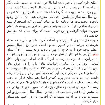
امكان دارد كمی با تاخیر باشد اما بالاخره انجام می شود. نكته دیگر
این است كه بودجه و منابع ما در این دوسال كاهش پیدا كرده اما با
این وجود به تعداد بیمه شدگان اضافه شد؛ حدود ۵ هزار و ۵۰۰ نفر در
این سال به سازمان تامین اجتماعی معرفی شده اند. با این وجود
باوجود محدودیت ها برنامه داریم تمام كسانی كه استحقاق بیمه
تامین اجتماعی دارند حتما بوسیله صندوق اعتباری هنر بیمه شدنشان
صورت خواهد گرفت و این قولی است كه برای سال ۹۸ انجامش
خواهیم داد.
مدیرعامل صندوق اعتباری هنر اضافه كرد: ما باور داریم كه تعداد
هنرمندان حرفه ای در كشور محدود است بنابر این امسال بخش
اعظم توجه خودرا به خارج از تهران بردیم و به بیشتر از ۱۳ استان
سفر
كردیم. با این كار از نظر برخورداری بین تهران و شهرستانها به
یك برابری ۵۰ درصدی رسیده ایم كه البته ایجاد این موازنه كار
سختی بود. در این میان درخواست های وام را در حوزه های
شهرستانی و استانی هم افزایش دادیم. ۱۲۲ میلیارد ریال تسهیلات به
بانك های عامل معرفی كرده ایم كه حدود دوبرابر در این زمینه رشد
داشته ایم. می دانیم حجم پولی كه در اختیار هنرمندان قرار می دهیم
زیاد نیست و یك میلیارد و ۴۲ میلیون تومان كمكهای بلاعوض دادیم كه
رشد ۴۰ درصدی نسبت به سال قبل داشته. همین طور تسهیلاتی هم
به بیشتر از ۲۰ فیلم سینمایی داده شد و امسال سال اصلی رونق این
تسهیلات بود و در ادامه تسهیلات كارآفرینی باز در اختیار هنرمندان
قرار گرفت.