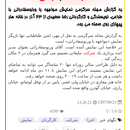
به گزارش مجله سرگرمی نمایش مواجهه با ورنوسفادرانی با
طراحی، نویسندگی و كارگردانی رضا سعیدی از ۲۳ آذر در خانه هنر
پیچازی روی صحنه می رود.
به گزارش مجله سرگرمی به نقل از مهر، امین طباطبایی تنها بازیگر
نمایش «مواجهه با ورنوسفادرانی» است.
در خلاصه این نمایش آمده است: آقای ورنوسفادرانی بعنوان مدیر
ایده پردازی یك
شركت
تبلیغاتی تصمیم می گیرد همزمان در ۲ مكان
زندگی كند...
به دلیل طراحی سالن روزانه تنها ۲۰ تماشاگر می توانند به تماشای
این نمایش بنشینند. اجرای این نمایش تا ۱۱ دی ماه ادامه خواهد
داشت و هر شب از ساعت ۱۹: ۳۰ روی صحنه خواهد رفت.
خانه هنر پیچازی در خیابان ولی عصر، پایین تر از نوفل لوشاتو، خیابان
رازی، خیابان گودرز واقع شده است.
1397/09/23
13:20:21
4199
/ 5
5.0
تگهای خبر:
اجرا
,
شركت
,
كارگردان
,
نمایش