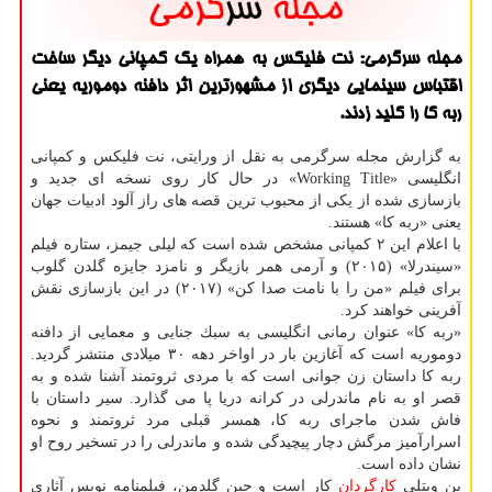
مجله سرگرمی: نت فلیكس به همراه یك كمپانی دیگر ساخت
اقتباس سینمایی دیگری از مشهورترین اثر دافنه دوموریه یعنی
ربه كا را كلید زدند.
به گزارش مجله سرگرمی به نقل از ورایتی، نت فلیكس و كمپانی
انگلیسی «Working Title» در حال كار روی نسخه ای جدید و
بازسازی شده از یكی از محبوب ترین قصه های راز آلود ادبیات جهان
یعنی «ربه كا» هستند.
با اعلام این ۲ كمپانی مشخص شده است كه لیلی جیمز، ستاره فیلم
«سیندرلا» (۲۰۱۵) و آرمی همر بازیگر و نامزد جایزه گلدن گلوب
برای فیلم «من را با نامت صدا كن» (۲۰۱۷) در این بازسازی نقش
آفرینی خواهند كرد.
«ربه كا» عنوان رمانی انگلیسی به سبك جنایی و معمایی از دافنه
دوموریه است كه آغازین بار در اواخر دهه ۳۰ میلادی منتشر گردید.
ربه كا داستان زن جوانی است كه با مردی ثروتمند آشنا شده و به
قصر او به نام ماندرلی در كرانه دریا پا می گذارد. سیر داستان با
فاش شدن ماجرای ربه كا، همسر قبلی مرد ثروتمند و نحوه
اسرارآمیز مرگش دچار پیچیدگی شده و ماندرلی را در تسخیر روح او
نشان داده است.
بن ویتلی
كارگردان
كار است و جین گلدمن، فیلمنامه نویس آثاری