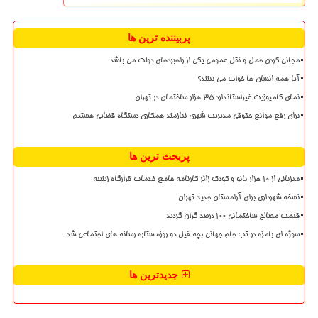
پربیننده ترین ها
مجانی کردن حمل و نقل عمومی یکی از راهبردهای دولت می باشد
آیا همه انسان ها خواب می بینند؟
نمای کامپوزیت غیراستاندارد ۳۵ هزار ساختمان در تهران
برای رفع موانع حقوقی مدیریت شهری نیازمند همکاری دستگاه قضایی هستیم
پربحث ترین ها
میزبانی از ۱۰ هزار بانو و کودک زائر کارنامه جامع خدمات قرارگاه زینبیه
نسخه شهرداری برای آرامستان جدید تهران
قیمت مصالح ساختمانی ۱۰۰ درصد گران گردید
سوژه ای بامزه در تب جام جهانی بچه فیل دو روزه ستاره رسانه های اجتماعی شد
جدیدترین ها