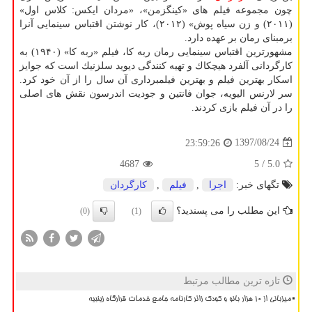
چون مجموعه فیلم های «كینگزمن»، «مردان ایكس: كلاس اول»
(۲۰۱۱) و زن سیاه پوش» (۲۰۱۲)، كار نوشتن اقتباس سینمایی آنرا
برمبنای رمان بر عهده دارد.
مشهورترین اقتباس سینمایی رمان ربه كا، فیلم «ربه كا» (۱۹۴۰) به
كارگردانی آلفرد هیچكاك و تهیه كنندگی دیوید سلزنیك است كه جوایز
اسكار بهترین فیلم و بهترین فیلمبرداری آن سال را از آن خود كرد.
سر لارنس الیویه، جوان فانتین و جودیت اندرسون نقش های اصلی
را در آن فیلم بازی كردند.
1397/08/24
23:59:26
4687
/ 5
5.0
تگهای خبر:
اجرا
,
فیلم
,
كارگردان
این مطلب را می پسندید؟
(0)
(1)
تازه ترین مطالب مرتبط
میزبانی از ۱۰ هزار بانو و کودک زائر کارنامه جامع خدمات قرارگاه زینبیه