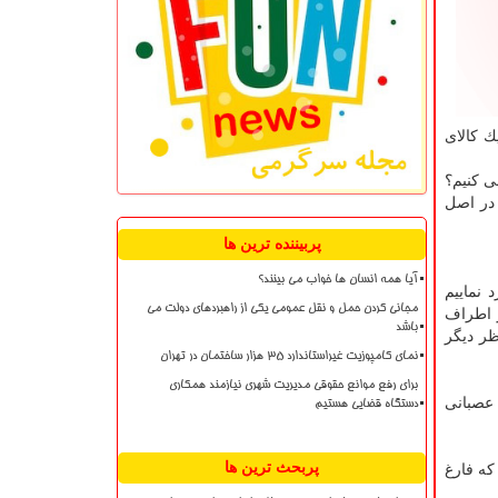
 آن یك كالای
ی كنیم؟
 در اصل
پربیننده ترین ها
آیا همه انسان ها خواب می بینند؟
 نماییم
مجانی کردن حمل و نقل عمومی یکی از راهبردهای دولت می
ز اطراف
باشد
ر دیگر
نمای کامپوزیت غیراستاندارد ۳۵ هزار ساختمان در تهران
برای رفع موانع حقوقی مدیریت شهری نیازمند همکاری
 عصبانی
دستگاه قضایی هستیم
پربحث ترین ها
كه فارغ