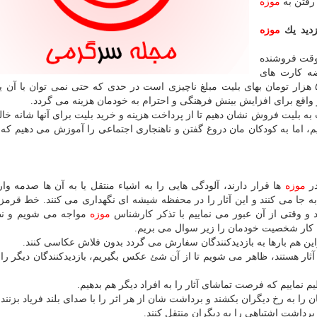
 رفتن به
موزه
زدید یك
موزه
وقت فروشنده
ضه كارت های
متفاوت برای تخفیف می گیریم، در حالیكه ۲۵۰۰ یا ۵۰۰۰ هزار تومان بهای بلیت مبلغ ناچیزی است در حدی كه حتی نمی توان با
 واقع برای افزایش بینش فرهنگی و احترام به خودمان هزینه می گردد.
ه بلیت فروش نشان دهیم تا از پرداخت هزینه و خرید بلیت برای آنها شانه خال
یم، اما به كودكان مان دروغ گفتن و ناهنجاری اجتماعی را آموزش می دهیم كه
در
موزه
ها قرار دارند، آلودگی هایی را به اشیاء منتقل یا به آن ها صدمه وارد
ه جا می كنند و این آثار را در محفظه شیشه ای نگهداری می كنند. خط قرم
د و وقتی از آن عبور می نماییم با تذكر كارشناس
موزه
مواجه می شویم و نظ
این كار شخصیت خودمان را زیر سوال می بریم.
این هم بارها به بازدیدكنندگان سفارش می گردد بدون فلاش عكاسی كنند.
ثار هستند، ظاهر می شویم تا از آن شئ عكس بگیریم، بازدیدكنندگان دیگر را
م نماییم كه فرصت تماشای آثار را به افراد دیگر هم بدهیم.
ا به رخ دیگران بكشند و برداشت شان از هر اثر را با صدای بلند فریاد بزنند 
 برداشت اشتباهی را به دیگران منتقل كنند.