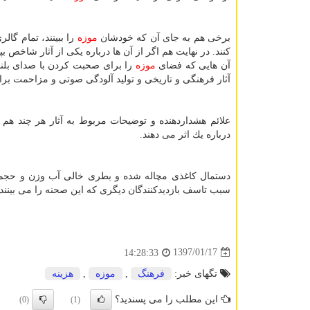
برخی هم به جای آن كه خودشان
موزه
را ببینند، تمام گال
كنند. در نهایت هم اگر از آن ها درباره یكی از آثار شاخص بپ
آن هایی كه فضای
موزه
را برای صحبت كردن با صدای بلند 
آثار فرهنگی و تاریخی و تولید آلودگی صوتی و مزاحمت برای
علائم هشداردهنده و توضیحات مربوط به آثار هر چند هم 
درباره یك اثر می دهند.
دستمال كاغذی مچاله شده و بطری خالی آب وزن و حجم زی
سبب تاسف بازدیدكنندگان دیگری كه این صحنه را می بینند
1397/01/17
14:28:33
تگهای خبر:
فرهنگ
,
موزه
,
هزینه
این مطلب را می پسندید؟
(0)
(1)