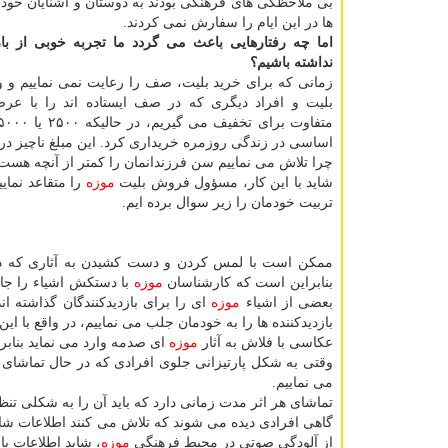
بی ملاحظگی های فرهنگی بودند به دوستان و آشنایان خود
ها در این ایام را سفارش نمی كردند.
اما چه رفتارهایی باعث می گردد ما تجربه خوبی از با
نداشته باشیم؟
زمانی كه برای خرید بلیت، صف را رعایت نمی نماییم و 
بلیت و افراد دیگری كه در صف ایستاده اند را با عر
اساسی در زندگی روزمره خریداری كرد. این مبلغ ناچیز در
چرا تلاش می نماییم سن فرزندانمان را كمتر از آنچه هست ب
شاید با این كار، مسؤول فروش بلیت
موزه
را متقاعد نمای
تربیت خودمان را زیر سوال برده ایم.
ممكن است با لمس كردن و دست كشیدن به آثاری كه 
بنابراین است كه كارشناسان
موزه
با دستكش اشیاء را جاب
بعضی از اشیاء
موزه
ای را برای بازدیدكنندگان گذاشته ان
بازدیدكننده ها را به خودمان جلب می نماییم، در واقع با 
عكاسی با فلاش به آثار
موزه
ای صدمه وارد می نماید بنابر
وقتی به شكل پارتیزانی جلوی افرادی كه در حال تماشای آ
می نماییم.
تماشای هر اثر مدت زمانی دارد كه باید آن را به شكلی تنظی
گاهی افرادی دیده می شوند كه تلاش می كنند اطلاعات شان ر
از آلودگی صوتی در محیط فرهنگی
موزه
، شاید اطلاعات یا