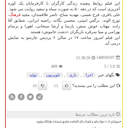
این فیلم روابط پیچیده زندگی کارگران با کارفرمایان یک کوره
آجرپزی است که در دهه ۵۰ به صورت سیاه و سفید روایت می شود.
علی باقری، فرخ نعمتی، مهدیه نساج، ناصر علاقمندان، مجید
فرهنگ
،
تورج الوند، نرگس امینی، محسن یگانه، راضیه ایرانی، شقایق آقا
زاده، مهتاب خوش منش، پارسا و آرشا سبحانی، اهورا و برسام
بهرامی و مینا سرقره بازیگران «دشت خاموش» هستند.
این فیلم امروز ساعت ۱۷ در سالن ۶ پردیس چارسو به نمایش
درمی آید.
1400/03/07
15:38:26
409
/ 5
5.0
تگهای خبر:
اجرا
,
بازی
,
تلویزیون
,
تولید
این مطلب را می پسندید؟
(0)
(1)
تازه ترین مطالب مرتبط
میزبانی از ۱۰ هزار بانو و کودک زائر کارنامه جامع خدمات قرارگاه زینبیه