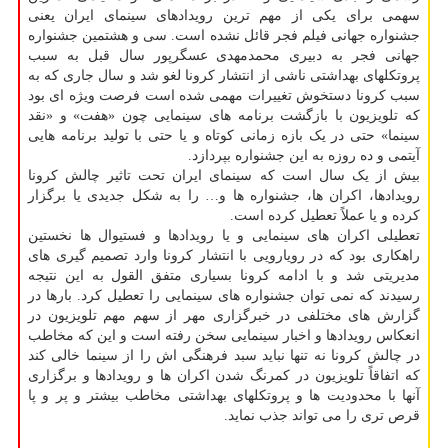
سهمی برای یکی از مهم ترین رویدادهای سینمای ایران یعنی
جشنواره جهانی فیلم فجر قائل نشده است. سی و هشتمین جشنواره
جهانی فجر به دبیری محمدمهدی عسگرپور سال قبل به سبب
پروتکلهای بهداشتی ناشی از انتشار کرونا لغو شد و سال جاری که به
سبب کرونا دستخوش تغییرات مهمی شده است فرصت ویژه ای بود
که تلویزیون با بازگشت برنامه های سینمایی چون «هفت» و «نقد
سینما» حتی در یک بازه زمانی کوتاه و یا حتی با تولید برنامه هایی
آیتمی و ده روزه به این جشنواره بپردازد.
بیش از یک سال است که سینمای ایران تحت تاثیر چالش کرونا
رویدادها، اکران ها، جشنواره ها و… را به شکل جدیدی یا برگزار
کرده و یا عملاً تعطیل کرده است.
تعطیلی اکران های سینمایی و یا رویدادها و فستیوال ها نخستین
راهکاری بود که در رویارویی با انتشار کرونا وارد تصمیم گیری های
مدیریتی شد و با ادامه کرونا بسیاری متفق القول به این نتیجه
رسیدند که نمی توان جشنواره های سینمایی را تعطیل کرد. بارها در
گزارش های مختلفی در خبرگزاری مهر از سهم مهم تلویزیون در
انعکاس رویدادها و اخبار سینمایی سخن رفته است و این که مخاطب
در چالش کرونا نه تنها نباید سبد فرهنگی اش را از سینما خالی کند
که اتفاقاً تلویزیون در کمرنگ شدن اکران ها و رویدادها و برگزاری
آنها با محدودیت ها و پروتکلهای بهداشتی مخاطب بیشتر و پر و پا
قرص تری را می تواند جذب نماید.