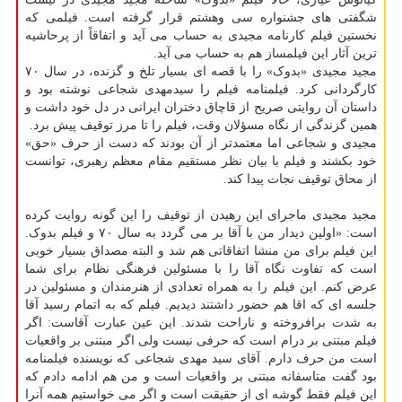
شگفتی های جشنواره سی وهشتم قرار گرفته است. فیلمی که
نخستین فیلم کارنامه مجیدی به حساب می آید و اتفاقاً از پرحاشیه
ترین آثار این فیلمساز هم به حساب می آید.
مجید مجیدی «بدوک» را با قصه ای بسیار تلخ و گزنده، در سال ۷۰
کارگردانی کرد. فیلمنامه فیلم را سیدمهدی شجاعی نوشته بود و
داستان آن روایتی صریح از قاچاق دختران ایرانی در دل خود داشت و
همین گزندگی از نگاه مسؤلان وقت، فیلم را تا مرز توقیف پیش برد.
مجیدی و شجاعی اما معتمدتر از آن بودند که دست از حرف «حق»
خود بکشند و فیلم با بیان نظر مستقیم مقام معظم رهبری، توانست
از محاق توقیف نجات پیدا کند.
مجید مجیدی ماجرای این رهیدن از توقیف را این گونه روایت کرده
است: «اولین دیدار من با آقا بر می گردد به سال ۷۰ و فیلم بدوک.
این فیلم برای من منشا اتفاقاتی هم شد و البته مصداق بسیار خوبی
است که تفاوت نگاه آقا را با مسئولین فرهنگی نظام برای شما
عرض کنم. این فیلم را به همراه تعدادی از هنرمندان و مسئولین در
جلسه ای که اقا هم حضور داشتند دیدیم. فیلم که به اتمام رسید آقا
به شدت برافروخته و ناراحت شدند. این عین عبارت آقاست: اگر
فیلم مبتنی بر درام است که حرفی نیست ولی اگر مبتنی بر واقعیات
است من حرف دارم. آقای سید مهدی شجاعی که نویسنده فیلمنامه
بود گفت متاسفانه مبتنی بر واقعیات است و من هم ادامه دادم که
این فیلم فقط گوشه ای از حقیقت است و اگر می خواستیم همه آنرا