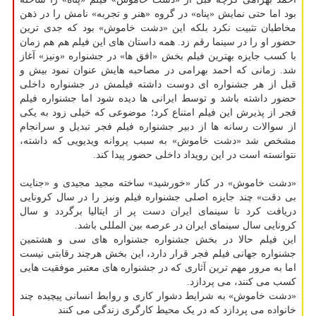
بود اما حتی نمایش «پناه» در گروه «هنر و تجربه» نامش را در ذهن
مخاطبان تثبیت نکرد بلکه این «دشت خاموش» بود که جدی ترین
حضور او را در سینما رقم زد. همه داستان های این فیلم هم هم زمان
با کسب جایزه بهترین فیلم بخش «افق ها» در جشنواره «ونیز» آغاز
شد. زمانی که احمد بهرامی در مصاحبه هایش عنوان نمود بیش و
قبل از هر جشنواره ای دوست داشته فیلمش در جشنواره داخلی
حضور داشته باشد و توسط ایرانی ها دیده شود اما جشنواره فیلم
فجر از پذیرش این فیلم امتناع کرد؛ موضوعی که خیلی زود به یکی
از سوالات رسانه ها از دبیر جشنواره فیلم فجر تبدیل و سرانجام
مشخص شد «دشت خاموش» به سبب پروانه ویدیویی که داشته،
نتوانسته است در این رویداد داخلی حضور پیدا کند.
«دشت خاموش» در کنار «خورشید» ساخته مجید مجیدی و «جنایت
بی دقت» چند جایزه اصلی جشنواره فیلم ونیز را در سال کرونایی
دریافت کرد تا سینمای ایران دست پر از ایتالیا برگردد و سال
کرونایی سال سینمای ایران در عرصه بین المللی باشد.
این فیلم حالا در بخش جشنواره جشنواره های سی و هشتمین
جشنواره جهانی فیلم فجر قرار دارد، این بخش هرچند رقابتی نیست
اما به مرور مهم ترین آثاری که در جشنواره های معتبر موفقیت هایی
کسب می کنند، می پردازد.
«دشت خاموش» به شرایط دشوار کاری و روابط انسانی پیچیده چند
خانواده می پردازد که در یک محیط کارگری زندگی می کنند