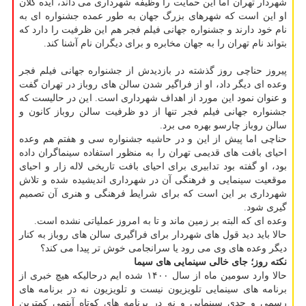
شهردار تهران اما این حمایت را وظیفه شهرداری می داند، ایده کلان
او این است که شهرهای بزرگ جهان به طور عمده جشنواره ای به
نام خود دارند و جشنواره جهانی فیلم فجر هم این ظرفیت را دارد که
بتواند نام تهران را به جهان مخابره و برای دیگران نام آشنا کند.
پیروز حناچی روز گذشته در بازدیدش از جشنواره جهانی فیلم فجر
وعده ای دیگر داد، او از فراگیر شدن سالن های روباز در تهران گفت
و عنوان نمود این مورد از اهداف شهرداری است. این در حالیست که
جشنواره جهانی فیلم فجر تنها از دو ظرفیت سالن روباز کانون و
سالن روباز چارسو بهره می برد.
حناچی اما پیش از این و در حاشیه جشنواره سی و هفتم هم وعده
احیای بافت های قدیمی تهران را به منظور استفاده سینماگران داده
بود، او گفته بود تدابیری برای احیای بافت تاریخی لاله زار و احیای
موقعیت سینمایی و فرهنگی آن در شهرداری اندیشیده شده و تلاش
شهرداری بر این است که برای شرایط فرهنگی و هنری آن تصمیم
گیری شود.
وعده ای که البته بر زمین ماند و تا به امروز عملیاتی نشده است.
حالا باید دید قول های شهردار برای فراگیری سالن های روباز به کنار
دیگر وعده های وی می رود یا سرانجامی خوش تر پیدا می کند؟
نکته روز؛
جای خالی سینمایی های سیما
حالا وارد سومین ماه از سال ۱۴۰۰ شده ایم درحالیکه هیچ خبری از
برنامه های سینمایی تلویزیون نیست و تلویزیون نه در برنامه های
رسمی و جدی سینمایی و نه در برنامه های کوتاه آیتمی کمترین