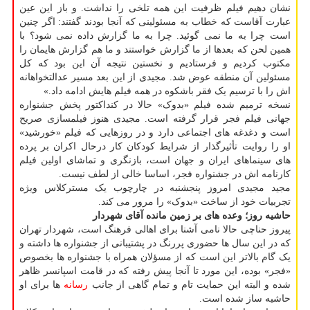
نشان دهیم فیلم ظرفیت این همه تلخی را نداشت. و باز این عین
عبارت آقاست که خطاب به مسئولینی که آنجا بودند گفتند: اگر چنین
است چرا به ما نمی گوئید. چرا به ما گزارش داده نمی شود؟ با
همین لحن که بعدها از ما گزارش خواستند و ما هم گزارش هایمان را
مکتوب کردیم و فرستادیم و نخستین نتیجه آن این بود که کل
مسئولین آن منطقه عوض شد. مجیدی از این بعد مسیر عدالتخواهانه
اش را با ترسیم یک فقر باشکوه در همه فیلم هایش ادامه داد.»
نسخه ترمیم شده فیلم «بدوک» حالا در کنداکتور پخش جشنواره
جهانی فیلم فجر قرار گرفته است. مجیدی هنوز فیلمسازی صریح
است و دغدغه های اجتماعی دارد و در روزهایی که فیلم «خورشید»
او را روایت تأثیرگذار از شرایط کودکان کار درحال اکران بر پرده
های سینماهای ایران و جهان است، بازنگری و تماشای اولین فیلم
کارنامه اش در جشنواره فجر، اساسا خالی از لطف نیست.
مجید مجیدی امروز پنجشنبه در چارچوب یک مسترکلاس ویژه
تجربیات خود از ساخت «بدوک» را مرور می کند.
حاشیه روز؛
وعده های بر زمین مانده آقای شهردار
پیروز حناچی حالا نامی آشنا برای اهالی فرهنگ است، شهردار تهران
که در این سال ها حضوری پررنگ در پشتیبانی از جشنواره ها داشته و
یک گام بالاتر این است که از مسؤلان همراه با جشنواره ها بخصوص
«فجر» بوده، این مورد تا آنجا پیش رفته که در قامت اسپانسر ظاهر
شده و البته این حمایت تام و تمام گاهی از جانب
رسانه
ها برای او
حاشیه ساز شده است.