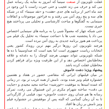
غفلت تلویزیون از
صنعت
سینما که امروز به مثابه یک رسانه عمل
می کند و حرف می زند عجیب و حتی حیرت زاست با این وجود در
چند ماه اخیر از برنامه های جدی «هفت» و «نقد سینما» که در شبکه
های سه و پنج روی آنتن می رفتند و به فراخور موضوعات و اتفاقات
سینمایی به گفتگوها و مباحث کارشناسی و تحلیلی می پرداختند هیچ
خبری نیست.
حتی شبکه چهار که معمولاً شبی را به برنامه های سینمایی اختصاص
می داد یا پنجشنبه شب ها با «ساعت سینما» به تحلیل یک فیلم می
پرداخت هم هنوز برنامه جدیدی به روی آنتن نبرده است.
هرچند تلویزیون این روزها درگیر مهم ترین رویداد کشور یعنی
انتخابات ریاست جمهوری است اما بعید است که صداوسیما با ده ها
شبکه تلویزیونی نتواند سهمی هرچند کوچک را به دغدغه و علاقه
مخاطبانش اختصاص دهد و از این ظرفیت ویژه برای فراهم کردن
مخاطبان غفلت کرده باشد.
پیشنهاد ویژه؛
دشت خاموش
در میان فیلمهای ایرانی که متقاضی حضور در هفتاد و هفتمین
جشنواره فیلم ونیز شده بودند، نامش از همه غریب تر بود، در زمانی
که عمده امیدها به موفقیت «خورشید» ساخته مجید مجیدی و «جنایت
بی دقت» ساخته شهرام مکری در این فستیوال می رفت، تمرکز
رسانه ها هم چندان روی «دشت خاموش» نبود، فیلمی از کارگردانی
تا به آن زمان گمنامی که البته پس از موفقیتش در جشنواره فیلم
ونیز نامش بر زبان ها افتاد.
احمد بهرامی گرچه قبل از «دشت خاموش» فیلم «پناه» را ساخته