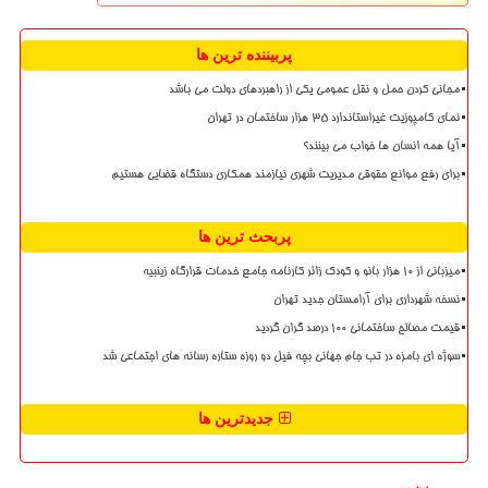
پربیننده ترین ها
مجانی کردن حمل و نقل عمومی یکی از راهبردهای دولت می باشد
نمای کامپوزیت غیراستاندارد ۳۵ هزار ساختمان در تهران
آیا همه انسان ها خواب می بینند؟
برای رفع موانع حقوقی مدیریت شهری نیازمند همکاری دستگاه قضایی هستیم
پربحث ترین ها
میزبانی از ۱۰ هزار بانو و کودک زائر کارنامه جامع خدمات قرارگاه زینبیه
نسخه شهرداری برای آرامستان جدید تهران
قیمت مصالح ساختمانی ۱۰۰ درصد گران گردید
سوژه ای بامزه در تب جام جهانی بچه فیل دو روزه ستاره رسانه های اجتماعی شد
جدیدترین ها