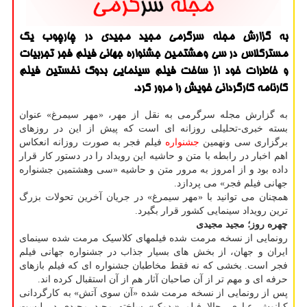
به گزارش مجله سرگرمی مجید مجیدی در چارچوب یک
مسترکلاس در سی وهشتمین جشنواره جهانی فیلم فجر تجربیات
و خاطرات خود از ساخت فیلم سینمایی بدوک نخستین فیلم
کارنامه کارگردانی خویش را مرور کرد.
به گزارش مجله سرگرمی به نقل از مهر، «مهر سیمرغ» عنوان
بسته خبری-تحلیلی روزانه ای است که پیش از این در روزهای
برگزاری سی ونهمین
جشنواره
فیلم فجر به صورت روزانه انعکاس
اهم اخبار در رابطه با متن و حاشیه این رویداد را در دستور کار قرار
داده بود و از امروز به مرور متن و حاشیه «سی وهشتمین جشنواره
جهانی فیلم فجر» می پردازد.
همچنان می توانید با «مهر سیمرغ» در جریان آخرین تحولات بزرگ
ترین رویداد سینمایی کشور قرار بگیرد.
چهره روز؛
مجید مجیدی
رونمایی از نسخه مرمت شده فیلمهای کلاسیک مرمت شده سینمای
ایران و جهان، از بخش های بسیار جذاب در جشنواره جهانی فیلم
فجر است. بخشی که نه فقط مخاطبان جشنواره ای که فیلم بازهای
حرفه ای و مهم تر از آن صاحبان آثار هم از آن استقبال کرده اند.
پس از رونمایی از نسخه مرمت شده «آن سوی آتش» به کارگردانی
کیانوش عیاری، حالا فیلم «بدوک» ساخته مجید مجیدی در لیست