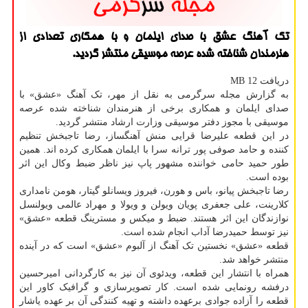
تک آهنگ عشق با صدای ایلمان و با همکاری تعدادی از
هنرمندان شناخته شده عرصه موسیقی منتشر گردید.
دریافت 12 MB
به گزارش مجله سرگرمی به نقل از مهر، تک آهنگ «عشق» با
صدای ایلمان و همکاری برخی از هنرمندان شناخته شده عرصه
موسیقی با مجوز دفتر موسیقی وزارت ارشاد منتشر گردید.
در این قطعه علیرضا قرایی منش آهنگساز، رضا تاجبخش تنظیم
کننده و حامد صوفی پور ترانه سرا با ایلمان همکاری کرده اند. همین
طور حمید حامی خواننده مشهور پاپ نیز ناظر ضبط وکال این اثر
بوده است.
رضا تاجبخش پیانو، باس و هورن، فیروز ویسانلو گیتار، هومن نامداری
کلارینت، علی جعفری پویان ویولن و ویولا و مهراد عالمی ویولنسل
نوازندگان این اثر هستند. ضبط و میکس و مسترینگ قطعه «عشق»
نیز توسط حمیدرضا آداب انجام شده است.
قطعه «عشق» نخستین تک آهنگ از آلبوم «عشق» است که در آینده
منتشر خواهد شد.
همراه با انتشار این قطعه، ویدئوی آن نیز به کارگردانی امیرحسین
درفشه رونمایی شده است. کار تصویرسازی و گرافیک کاور این
قطعه را آزاده جوادی برعهده داشته و تهیه کنندگی آن بر عهده یاشار