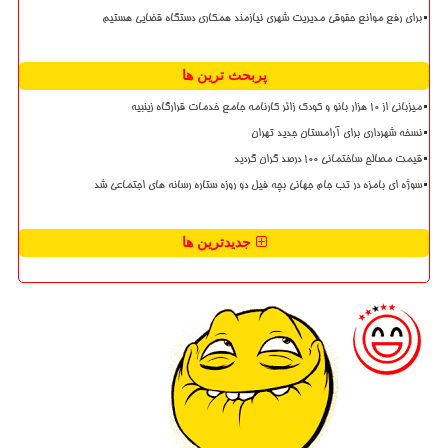
برای رفع موانع حقوقی مدیریت شهری نیازمند همکاری دستگاه قضایی هستیم
پربحث ترین ها
میزبانی از ۱۰ هزار بانو و کودک زائر کارنامه جامع خدمات قرارگاه زینبیه
نسخه شهرداری برای آرامستان جدید تهران
قیمت مصالح ساختمانی ۱۰۰ درصد گران گردید
سوژه ای بامزه در تب جام جهانی بچه فیل دو روزه ستاره رسانه های اجتماعی شد
جدیدترین ها