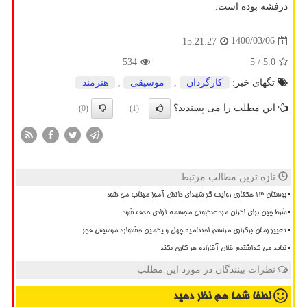
درفشه بوده است.
1400/03/06
15:21:27
534
/ 5
5.0
تگهای خبر:
كارگردان
,
موسیقی
,
هنرمند
این مطلب را می پسندید؟
(0)
(1)
تازه ترین مطالب مرتبط
بوستان 13 هکتاری روایت گر شهدای دانش آموز میناب می شود
شرط چین برای اکران مرد عنکبوتی مجسمه آزادی حذف شود
تغییر زمان برگزاری مراسم اختتامیه چهل و یکمین جشنواره موسیقی فجر
نباید می گذاشتیم فلان آقازاده هر کاری بکند
نظرات بینندگان در مورد این مطلب
لطفا شما هم
نظر دهید