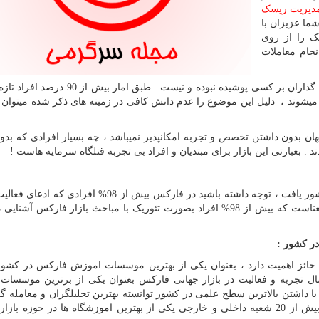
دیریت ریسک
ا عزیزان با
ک را از روی
جام معاملات
اهمیت بازار فارکس و همچنین تاثیر اون بر سرمایه سپرده گذاران بر کسی پوشیده نبوده و نیست 
ج میشوند ، دلیل این موضوع را عدم دانش کافی در زمینه های ذکر شده میتوا
هان بدون داشتن تخصص و تجربه امکانپذیر نمیباشد ، چه بسیار افرادی که بدو
د . بعبارتی این بازار برای مبتدیان و افراد بی تجربه قتلگاه سرمایه هاست !
به ندرت میتوان یک معامله گر حرفه ای و واقعی را در کشور یافت ، توجه داشته باشید در فارکس بیش از 98%
بازار را دارند ... تحلیلگر هستند نه معامله گر! این بدان معناست که بیش از 98% افراد بصورت تئوریک با مباحث بازار فارکس
ر کشور :
حائز اهمیت دارد ، بعنوان یکی از بهترین موسسات اموزش فارکس در کشور
داشتن بالغ بر 30 سال تجربه و فعالیت در بازار جهانی فارکس بعنوان یکی از برترین موسس
داشتن بالاترین سطح علمی در کشور توانسته بهترین تحلیلگران و معامله گ
حاضر در کشور را تربیت کند ، این موسسه با دارا بودن بیش از 20 شعبه داخلی و خارجی یکی از بهترین اموزشگاه ها در حوز