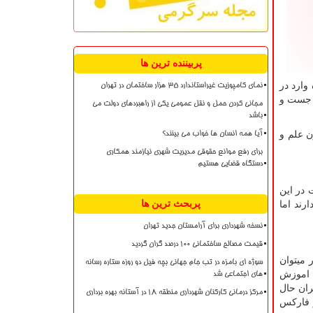
پربیننده ترین ها
. طبق امار بیش از 90 درصد افراد تازه وارد در
نمای کامپوزیت غیراستاندارد ۳۵ هزار ساختمان در تهران
ن جست و
مجانی کردن حمل و نقل عمومی یکی از راهبردهای دولت می
باشد
ن علم و
آیا همه انسان ها خواب می بینند؟
برای رفع موانع حقوقی مدیریت شهری نیازمند همکاری
دستگاه قضایی هستیم
 افرادی که ادعای فعالیت در این
پربحث ترین ها
 آشنایی دارند اما
نسخه شهرداری برای آرامستان جدید تهران
قیمت مصالح ساختمانی ۱۰۰ درصد گران گردید
 میتوان
سوژه ای بامزه در تب جام جهانی بچه فیل دو روزه ستاره رسانه
ات اموزش
های اجتماعی شد
ران حال
مرکز درمانی کارکنان شهرداری منطقه ۱۸ در آستانه بهره برداری
ه بازار فارکس