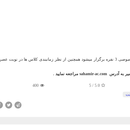
( در مرکز سهامیر اموزشها بصورت عمومی 20 نفره و خصوصی 3 نفره برگزار میشود همچنین از نظر زمانبندی کلاس ها در نو
میر به آدرس
sahamir-ac.com
مراجعه نمایید .
400
/ 5
5.0
ت