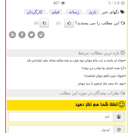
407
/ 5
5.0
تگهای خبر:
بازی
,
رسانه
,
فیلم
,
كارگردان
این مطلب را می پسندید؟
(0)
(1)
تازه ترین مطالب مرتبط
سوژه ای بامزه در تب جام جهانی بچه فیل دو روزه ستاره رسانه های اجتماعی شد
آیا همه انسان ها خواب می بینند؟
کوچک ترین کشور جهان کجاست؟
عبور ۷۰ درصد زوار اربعین از مرز مهران
نظرات بینندگان در مورد این مطلب
لطفا شما هم
نظر دهید