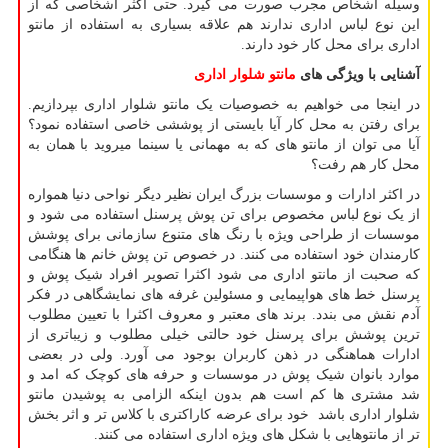
وسیله اشخاص مجرب صورت می گیرد. حتی اکثر اشخاصی که از
این نوع لباس اداری ندارند هم علاقه بسیاری به استفاده از مانتو
اداری برای محل کار خود دارند.
آشنایی با ویژگی های
مانتو شلوار اداری
در اینجا می خواهیم به خصوصیات یک مانتو شلوار اداری بپردازیم.
برای رفتن به محل کار آیا بایستی از پوششی خاصی استفاده نمود؟
آیا می توان از مانتو های که به مهمانی یا سینما میروید با همان به
محل کار هم رفت؟
در اکثر ادارات و موسسات بزرگ ایران نظیر دیگر نواحی دنیا همواره
از یک نوع لباس مخصوص برای تن پوش پرسنل استفاده می شود و
موسسات از طراحی ویژه با رنگ های متنوع سازمانی برای پوشش
کارمندان خود استفاده می کنند. در خصوص تن پوش خانم ها هنگامی
که صحبت از مانتو اداری می شود اکثرا تصویر افراد شیک پوش و
پرسنل خط های هواپیمایی و مسئولین غرفه های نمایشگاهی در فکر
آدم نقش می بندد. برند های معتبر و معروف اکثرا با تعیین مطلوب
ترین پوشش برای پرسنل خود حالتی خیلی مطلوب و زیباتری از
ادارات هماهنگی در ذهن کاربران بوجود می آورد. ولی در بعضی
موارد بانوان شیک پوش در موسسات و حرفه های کوچک که امد و
شد مشتری ها کم است هم بدون اینکه الزامی به پوشیدن مانتو
شلوار اداری باشد خود برای عرضه کاراکتری با کلاس تر و اثر بخش
تر از مانتوهایی با شکل های ویژه اداری استفاده می کنند.