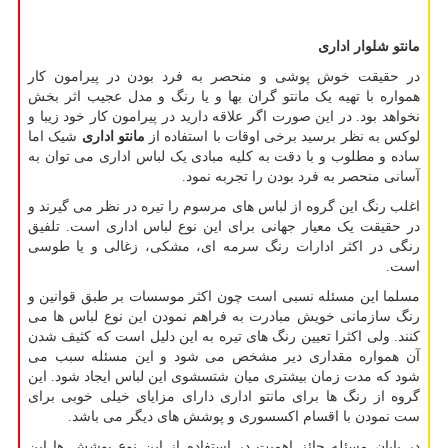
مانتو شلوار اداری
در حقیقت خوش پوشی و منحصر به فرد بودن در پیرامون کار
همواره با تهیه یک مانتو گران بها و یا رنگ و مدل عجیب اثر بخش
نخواهد بود. در این صورت اگر علاقه دارید در پیرامون کار خود زیبا و
لوکس به نظر برسید برخی اوقات با استفاده از
مانتو اداری
شیک اما
ساده و مطلوب و با دقت به کلیه مبادی یک لباس اداری می توان به
آسانی منحصر به فرد بودن را تجربه نمود.
اغلب رنگ این گروه از لباس های مرسوم را تیره در نظر می گیرند و
در حقیقت یک معیار جهانی برای این نوع لباس اداری است. تلفیق
رنگی در اکثر ادارات رنگ سرمه ای، مشکی، زغالی و یا طوسی
است.
مسلما این مسئله نسبی است چون اکثر موسسات بر طبق قوانین و
رنگ سازمانی خویش مبادرت به فراهم نمودن این نوع لباس ها می
کنند. ولی اکثرا تعیین رنگ های تیره به این دلیل است که کثیف شدن
آن همواره مقداری دیر مشخص می شود و این مسئله سبب می
شود که مدت زمان بیشتری میان شتسشوی این لباس ایجاد شود. این
گروه از رنگ ها برای مانتو اداری دارای مزایای خیلی خوبی برای
ست نمودن با اقسام اکسسوری و پوشش های دیگر می باشد.
در پایان مسئله حائز اهمیت در استفاده از این نوع پوشش ها این