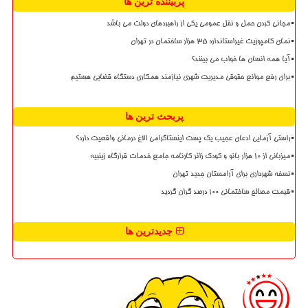
پربیننده ترین ها
مجانی کردن حمل و نقل عمومی یکی از راهبردهای دولت می باشد
نمای کامپوزیت غیراستاندارد ۳۵ هزار ساختمان در تهران
آیا همه انسان ها خواب می بینند؟
برای رفع موانع حقوقی مدیریت شهری نیازمند همکاری دستگاه قضایی هستیم
پربحث ترین ها
راستی آزمایی ادعای عجیب یک پست اینستاگرامی الاغ درمانی واقعیت دارد؟
میزبانی از ۱۰ هزار بانو و کودک زائر کارنامه جامع خدمات قرارگاه زینبیه
نسخه شهرداری برای آرامستان جدید تهران
قیمت مصالح ساختمانی ۱۰۰ درصد گران گردید
جدیدترین ها