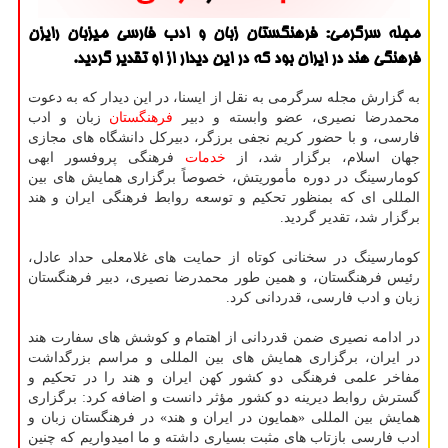
مجله سرگرمی: فرهنگستان زبان و ادب فارسی میزبان رایزن
فرهنگی هند در ایران بود که در این دیدار از او تقدیر گردید.
به گزارش مجله سرگرمی به نقل از ایسنا، در این دیدار که به دعوت
محمدرضا نصیری، عضو وابسته و دبیر
فرهنگستان
زبان و ادب
فارسی، و با حضور کریم نجفی برزگر، دبیرکل دانشگاه های مجازی
جهان اسلام، برگزار شد، از
خدمات
فرهنگی پروفسور ابهی
کومارسینگ در دوره مأموریتش، خصوصاً برگزاری همایش های بین
المللی ای که بمنظور تحکیم و توسعه روابط فرهنگی ایران و هند
برگزار شد، تقدیر گردید.
کومارسینگ در سخنانی کوتاه از حمایت های غلامعلی حداد عادل،
رئیس فرهنگستان، و همین طور محمدرضا نصیری، دبیر فرهنگستان
زبان و ادب فارسی، قدردانی کرد.
در ادامه نصیری ضمن قدردانی از اهتمام و کوشش های سفارت هند
در ایران، برگزاری همایش های بین المللی و مراسم بزرگداشت
مفاخر علمی فرهنگی دو کشور کهن ایران و هند را در تحکیم و
گسترش روابط دیرینه دو کشور مؤثر دانست و اضافه کرد: برگزاری
همایش بین المللی «همایون در ایران و هند» در فرهنگستان زبان و
ادب فارسی بازتاب های مثبت بسیاری داشته و ما امیدواریم که چنین