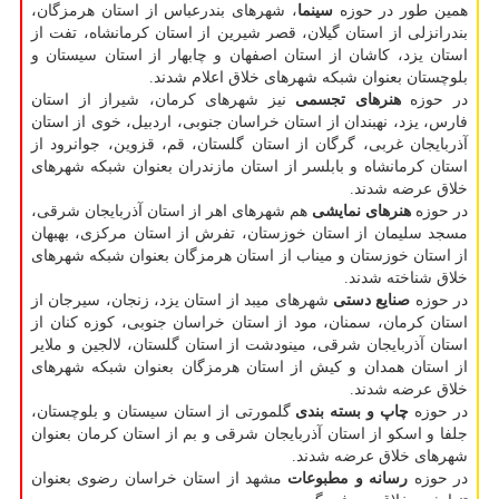
همین طور در حوزه
سینما
، شهرهای بندرعباس از استان هرمزگان،
بندرانزلی از استان گیلان، قصر شیرین از استان کرمانشاه، تفت از
استان یزد، کاشان از استان اصفهان و چابهار از استان سیستان و
بلوچستان بعنوان شبکه شهرهای خلاق اعلام شدند.
در حوزه
هنرهای تجسمی
نیز شهرهای کرمان، شیراز از استان
فارس، یزد، نهبندان از استان خراسان جنوبی، اردبیل، خوی از استان
آذربایجان غربی، گرگان از استان گلستان، قم، قزوین، جوانرود از
استان کرمانشاه و بابلسر از استان مازندران بعنوان شبکه شهرهای
خلاق عرضه شدند.
در حوزه
هنرهای نمایشی
هم شهرهای اهر از استان آذربایجان شرقی،
مسجد سلیمان از استان خوزستان، تفرش از استان مرکزی، بهبهان
از استان خوزستان و میناب از استان هرمزگان بعنوان شبکه شهرهای
خلاق شناخته شدند.
در حوزه
صنایع دستی
شهرهای میبد از استان یزد، زنجان، سیرجان از
استان کرمان، سمنان، مود از استان خراسان جنوبی، کوزه کنان از
استان آذربایجان شرقی، مینودشت از استان گلستان، لالجین و ملایر
از استان همدان و کیش از استان هرمزگان بعنوان شبکه شهرهای
خلاق عرضه شدند.
در حوزه
چاپ و بسته بندی
گلمورتی از استان سیستان و بلوچستان،
جلفا و اسکو از استان آذربایجان شرقی و بم از استان کرمان بعنوان
شهرهای خلاق عرضه شدند.
در حوزه
رسانه و مطبوعات
مشهد از استان خراسان رضوی بعنوان