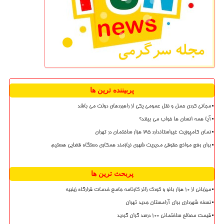
پربیننده ترین ها
مجانی کردن حمل و نقل عمومی یکی از راهبردهای دولت می باشد
آیا همه انسان ها خواب می بینند؟
نمای کامپوزیت غیراستاندارد ۳۵ هزار ساختمان در تهران
برای رفع موانع حقوقی مدیریت شهری نیازمند همکاری دستگاه قضایی هستیم
پربحث ترین ها
میزبانی از ۱۰ هزار بانو و کودک زائر کارنامه جامع خدمات قرارگاه زینبیه
نسخه شهرداری برای آرامستان جدید تهران
قیمت مصالح ساختمانی ۱۰۰ درصد گران گردید