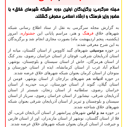
مجله سرگرمی: برگزیدگان اولین دوره «شبکه‎ شهرهای خلاق» با
حضور وزیر فرهنگ و ارشاد اسلامی معرفی گشتند.
به گزارش مجله سرگرمی به نقل از ستاد اطلاع رسانی شبکه
شهرهای خلاق
فرهنگ
و هنر، مراسم پایانی این
جشنواره
، امروز
(یکشنبه، پنجم اردیبهشت ماه) بصورت مجازی انجام شد و برگزیدگان
به این شرح معرفی شدند:
در حوزه
موسیقی
شهرهای گنبد کاووس از استان گلستان، میانه از
استان آذربایجان شرقی، قوچان از استان خراسان رضوی، بندر کنگ
از استان هرمزگان، خاش از استان سیستان و بلوچستان، بوشهر،
اسلام آباد غرب از استان کرمانشاه، ایذه از استان خوزستان و
منوجان از استان کرمان بعنوان شبکه شهرهای خلاق عرضه شدند.
در حوزه
ادبیات
هم شهرهای برازجان از استان بوشهر، فومن از
استان گیلان، گتوند از استان خوزستان، تربت حیدریه از استان
خراسان رضوی، سلطانیه از استان زنجان، شبستر از استان
آذربایجان شرقی، نیشابور از استان خراسان رضوی، سرباز از استان
سیستان و بلوچستان و تبریز از استان آذربایجان شرقی بعنوان شبکه
شهرهای خلاق شناخته شدند.
در حوزه
مد و لباس
شهرهای پیرانشهر از استان آذربایجان غربی، آق
قلا از استان گلستان، نوشهر از استان مازندران، اوز از استان فارس
و جیرفت از استان کرمان بعنوان شبکه شهرهای خلاق عرضه شدند.