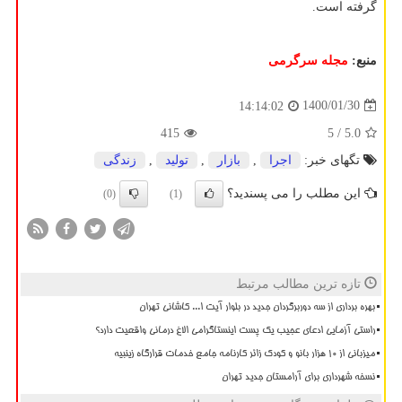
گرفته است.
منبع:
مجله سرگرمی
1400/01/30
14:14:02
415
/ 5
5.0
تگهای خبر:
اجرا
,
بازار
,
تولید
,
زندگی
این مطلب را می پسندید؟
(0)
(1)
تازه ترین مطالب مرتبط
بهره برداری از سه دوربرگردان جدید در بلوار آیت ا... کاشانی تهران
راستی آزمایی ادعای عجیب یک پست اینستاگرامی الاغ درمانی واقعیت دارد؟
میزبانی از ۱۰ هزار بانو و کودک زائر کارنامه جامع خدمات قرارگاه زینبیه
نسخه شهرداری برای آرامستان جدید تهران