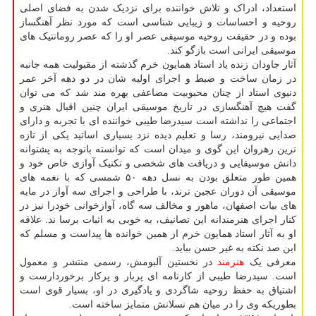
استعداد، ادراک و تلاش خواننده برای نزدیک شدن به فضای اصلی
روحیه و احساسات و زیبایی شناسی است که مورد نظر آهنگساز
بوده و در حقیقت روحیه موسیقی عصر او را که عصر رومانتیک های
موسیقی ایرانی است بازگو کند.
آثار جاودان زنده یاد استاد همایون خرم گذشته از مقبولیت همه جانبه
در زمان ساخت و ضبط و اجرای اولیه شان در دو دهه آخر عمر
دنیوی استاد از چنان محبوبیت مضاعفی بهره مند شد که می توان
گفت هیچ آهنگسازی در تاریخ موسیقی ایران چنین اقبال هنری و
اجتماعی را نداشته است سیدرضا طیبی خواننده ای با تجربه و دارای
صدایی نیرومند، رسا و تعلیم دیده نزد بسیاری اساتید یکی از تازه
ترین رهروان این گوی و میدان است که توانسته باتوجه به پشتوانه
دانش موسیقایی و دریافت های شخصی و تکنیک آوازی خاص خود و
همین طور متعلق بودن به نسل دهه ۵۰ شمسی که با نغمه های
موسیقی آن دوران عجین ترند، با طراحی و اجرای سه آواز در مایه
های بیات اصفهان، ماهور و مخالف سه گاه، آوازخوانی خودرا نیز در
کنار اجرای هنرمندانه این تصانیف، به خوبی به اثبات برسا ند. علاقه
او به آثار استاد همایون خرم از همین خوانده ها پیداست و مسلم که
این صد نکته به غیر حسن بباید.
معرفی یک
هنرمند
در نخستین آلبومش، رسمی منتشر و معمول
است. سیدرضا طیبی از کارنامه ای پربار و پرکار برخوردارست و
اشتیاق به حفظ روحیه شاگردی و یادگیری در او، بسیار قوی است
بطوریکه وی را در میان هم نسلانش متمایز ساخته است.