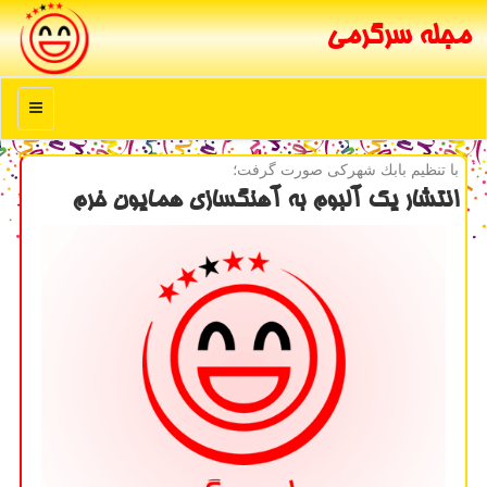
مجله سرگرمی
منو
با تنظیم بابك شهركی صورت گرفت؛
انتشار یك آلبوم به آهنگسازی همایون خرم