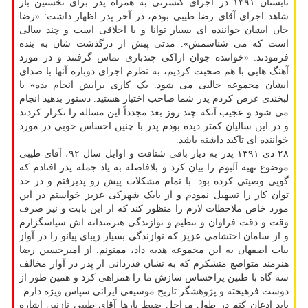
تابستان ۱۳۹۱ در اجرای کنسرتی به همراه پدر برای نخستین بار
شاهد اجرای آقای رضا طیبی بودم، در آخر پدر اظهار داشت: «رضا
جان ایشان خواننده ای بسیار توانا و با اخلاقی است و چند سالی
است که می شناسمش». مدتی پیش از درگذشت شان به بنده
فرمودند: «خواننده جوان اراکی چندباری تماس گرفتند و در مورد
آهنگ هایی با هم صحبت کردیم، به نظرم اجرای دوباره آنها با صدای
ایشان مجموعه جالبی می شود. یک کاری برایش انجام بده» با
لبخندی عرض کردم پدر شما صاحب اختیار هستید. دستور بدهید انجام
می شود و عجیب آنکه چند روز بعد مجدداً این مساله را تکرار کردند
و در این سالیان کمتر دیده بودم پدر با چنین احساس خوبی در مورد
خواننده ای تاکید داشته باشد.
۲۸ دی ۱۳۹۱ پدر به دیار باقی شتافت و اوایل سال ۹۲، آقای طیبی
موضوع تهیه آلبوم را بیان کرد و بلافاصله به یاد جمله پدر افتادم که
گویی وصیتی کرده بود. با تمام مشکلات پیش رو پذیرفتم و در حد
توان کار را تسهیل نمودم و از بابک شهرکی عزیز خواستم در این
مورد خاص ملاحظات لازم را منظور کند که از این بابت و نیز صرف
وقت و دقت فراوان و تنظیم و نوازندگی هنرمندانه اش سپاسگزارم
و از سامان احتشامی عزیز که نوازندگی بسیار زیبای پیانو را در آواز
بیات اصفهان به این مجموعه هدیه داد، ممنونم. از امیرحسین رضا
هنرمند متواضع متشکرم که به نشان قدردانی از پدر در آواز مخالف
سه گاه با طنین پراحساس سازش ما را همراهی کرد و همین طور از
دوست فرهیخته و پژوهشگر تاریخ موسیقی ایرانی سپاس ویژه دارم.
باید اذعان کنم در طول مراحل ضبط بارها آقای طیبی نازنین اشاره