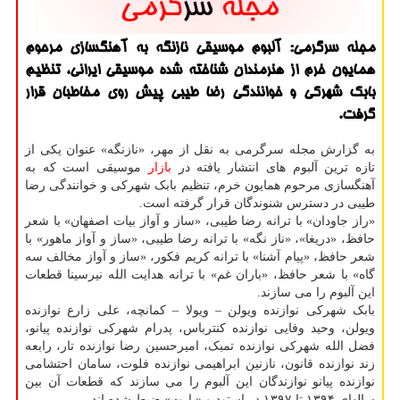
مجله سرگرمی: آلبوم موسیقی نازنگه به آهنگسازی مرحوم
همایون خرم از هنرمندان شناخته شده موسیقی ایرانی، تنظیم
بابک شهرکی و خوانندگی رضا طیبی پیش روی مخاطبان قرار
گرفت.
به گزارش مجله سرگرمی به نقل از مهر، «نازنگه» عنوان یکی از
تازه ترین آلبوم های انتشار یافته در
بازار
موسیقی است که به
آهنگسازی مرحوم همایون خرم، تنظیم بابک شهرکی و خوانندگی رضا
طیبی در دسترس شنوندگان قرار گرفته است.
«راز جاودان» با ترانه رضا طیبی، «ساز و آواز بیات اصفهان» با شعر
حافظ، «دریغا»، «ناز نگه» با ترانه رضا طیبی، «ساز و آواز ماهور» با
شعر حافظ، «پیام آشنا» با ترانه کریم فکور، «ساز و آواز مخالف سه
گاه» با شعر حافظ، «باران غم» با ترانه هدایت الله نیرسینا قطعات
این آلبوم را می سازند.
بابک شهرکی نوازنده ویولن – ویولا – کمانچه، علی زارع نوازنده
ویولن، وحید وفایی نوازنده کنترباس، پدرام شهرکی نوازنده پیانو،
فضل الله شهرکی نوازنده تمبک، امیرحسین رضا نوازنده تار، رابعه
زند نوازنده قانون، نازنین ابراهیمی نوازنده فلوت، سامان احتشامی
نوازنده پیانو نوازندگان این آلبوم را می سازند که قطعات آن بین
سالهای ۱۳۹۴ تا ۱۳۹۷ در استودیو «پارت» ضبط شده اند.