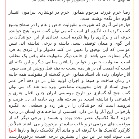
رضا خرم فرزند مرحوم همایون خرم در نوشتاری پیرامون انتشار
آلبوم «ناز نگه» نوشته است:
«بازخوانی آثاری که شهرت و مقبولیت خاص و عام را در سطح وسیع
کسب کرده اند، انگیزه ای است که می توان گفت تقریباً هیچ خواننده
حرفه ای و پرکاری را رها نکرده است. تعدادی از این خوانندگان در
این گوی و میدان توفیقی نسبی داشته و برخی نداشته اند. تبیین
عواملی که این توفیق را تعیین می کنند دشوار و از فردی به فرد
دیگر متفاوت می باشد. از جانب دیگر مقبولیت عام یافتن یک مطلب
است. مقبولیت خاص و خواص را یافتن مطلبی دیگر و این نکته ای
است که اهمیت آن در هر دهه نسبت به دهه قبل روشن تر می شود.
آثار جاودان زنده یاد استاد همایون خرم گذشته از مقبولیت همه جانبه
در زمان ساخت و ضبط و اجرای اولیه شان در دو دهه آخر عمر
دنیوی استاد از چنان محبوبیت مضاعفی بهره مند شد که می توان
گفت هیچ آهنگسازی در تاریخ موسیقی ایران چنین اقبال هنری و
اجتماعی را نداشته است. در ساخته های وی جاذبه ای دل فریب و
نیرومند است که خوانندگان را در هر رده و سطحی به انگیزه
بازخوانی این آثار وا می دارد. قسمتی از ساخته های ایشان در زمره
حوزه کاملاً کلاسیک عصر تجدد بوده و هستند و برخی دیگر که از
موقعیت های مردمی تر و بافت ساده تر برخوردار می باشند عملاً در
کارکرد کلاسیک ها جا گرفته اند و مانند آثار کلاسیک بارها و بارها
اجرا
می شوند.آنچه در این بین از بیشترین درجه اهمیت برخوردارست