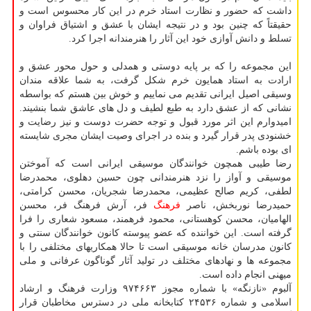
داشت که حضور و نظارت استاد خرم در این کار محسوس است و
حقیقتاً که چنین بود و در نتیجه ایشان با عشق و اشتیاق فراوان و
تسلط و دانش آوازی خود این آثار را هنرمندانه اجرا کرد.
این مجموعه را که بر پایه دوستی و همدلی و حول محور عشق و
ارادت به استاد همایون خرم شکل گرفت، به شما علاقه مندان
وسیقی اصیل ایرانی تقدیم می نماییم و خوش بین هستم که بواسطه
نشانی که از عشق دارد به طبع لطیف و دل های عاشق شما بنشیند.
امیدوارم این اثر مورد قبول و توجه حضرت دوست و نیز رضایت و
خشنودی پدر قرار گیرد و بنده در اجرای وصیت ایشان مجری شایسته
ای بوده باشم.
رضا طیبی همچون خوانندگان موسیقی ایرانی است که آموختن
موسیقی و آواز را نزد هنرمندانی چون حسین دهلوی، محمدرضا
لطفی، کریم صالح عظیمی، محمدرضا شجریان، محسن کرامتی،
حمیدرضا نوربخش، ناصر
فرهنگ
فر، آرش فرهنگ فر، محسن
الهامیان، محسن کوهستانی، محمود فرهمند، مسعود شعاری را فرا
گرفته است. این خواننده که عضو پیوسته کانون خوانندگان سنتی و
کانون مدرسان خانه موسیقی است تا حالا همکاریهای مختلفی را با
مجموعه ها و نهادهای مختلف در تولید آثار گوناگون عرفانی و ملی
میهنی انجام داده است.
آلبوم «نازنگه» با شماره مجوز ۹۷۴۶۶۳ وزارت فرهنگ و ارشاد
اسلامی و شماره ۲۴۵۳۶ کتابخانه ملی در دسترس مخاطبان قرار