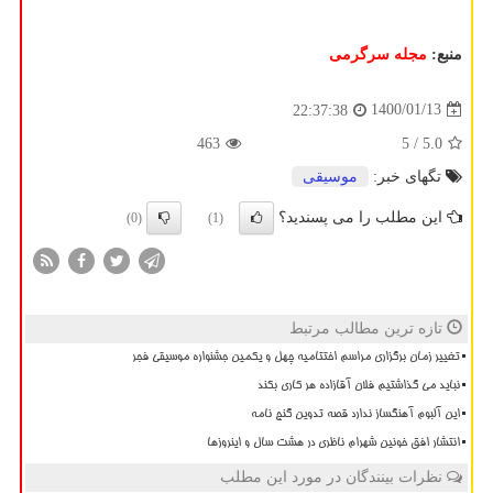
منبع:
مجله سرگرمی
1400/01/13
22:37:38
463
/ 5
5.0
تگهای خبر:
موسیقی
این مطلب را می پسندید؟
(0)
(1)
تازه ترین مطالب مرتبط
تغییر زمان برگزاری مراسم اختتامیه چهل و یکمین جشنواره موسیقی فجر
نباید می گذاشتیم فلان آقازاده هر کاری بکند
این آلبوم آهنگساز ندارد قصه تدوین گنج نامه
انتشار افق خونین شهرام ناظری در هشت سال و اینروزها
نظرات بینندگان در مورد این مطلب