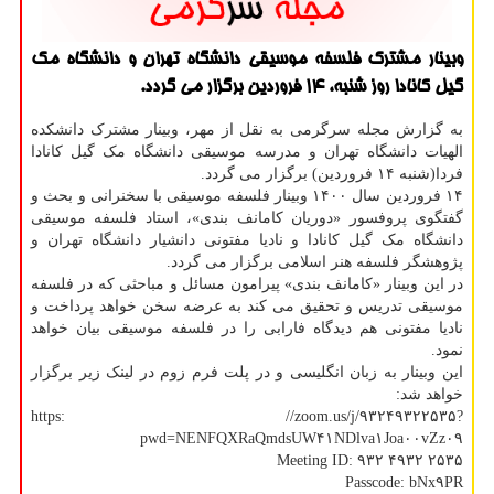
وبینار مشترک فلسفه موسیقی دانشگاه تهران و دانشگاه مک
گیل کانادا روز شنبه، ۱۴ فروردین برگزار می گردد.
به گزارش مجله سرگرمی به نقل از مهر، وبینار مشترک دانشکده
الهیات دانشگاه تهران و مدرسه موسیقی دانشگاه مک گیل کانادا
فردا(شنبه ۱۴ فروردین) برگزار می گردد.
۱۴ فروردین سال ۱۴۰۰ وبینار فلسفه موسیقی با سخنرانی و بحث و
گفتگوی پروفسور «دوریان کامانف بندی»، استاد فلسفه موسیقی
دانشگاه مک گیل کانادا و نادیا مفتونی دانشیار دانشگاه تهران و
پژوهشگر فلسفه هنر اسلامی برگزار می گردد.
در این وبینار «کامانف بندی» پیرامون مسائل و مباحثی که در فلسفه
موسیقی تدریس و تحقیق می کند به عرضه سخن خواهد پرداخت و
نادیا مفتونی هم دیدگاه فارابی را در فلسفه موسیقی بیان خواهد
نمود.
این وبینار به زبان انگلیسی و در پلت فرم زوم در لینک زیر برگزار
خواهد شد:
https: //zoom.us/j/۹۳۲۴۹۳۲۲۵۳۵?
pwd=NENFQXRaQmdsUW۴۱NDlva۱Joa۰۰vZz۰۹
Meeting ID: ۹۳۲ ۴۹۳۲ ۲۵۳۵
Passcode: bNx۹PR