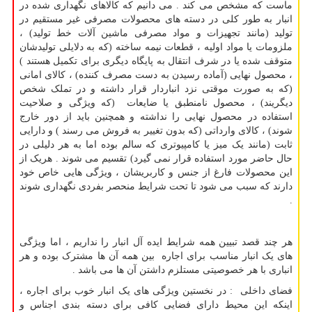
ماست که مشخص می کند . می دانیم که کالاهای نگهداری شده در
انبار به طور کلی در دسته های محصولات مصرفی غیر مستقیم در
تولید (مانند تجهیزات و مواد مصرفی ماشین آلات خط تولید) ،
ملزومات یا مواد اولیه ، قطعات نیمه ساخته (که به دلایلی تولیدشان
متوقف شده یا در شرف انتقال به پایگاه دیگری برای تکمیل هستند )
، محصول نهایی (آماده رسیدن به دست مصرف کننده) ، کالای امانی
(که به صورت موقتی نزد انباردار قرار داشته و در تملک شخص
دیگریند) ، محصول نامنطبق یا ضایعات (که ویژگی و صلاحیت
استفاده در محصول نهایی را نداشته و همچنین باید از دور خارج
شوند) ، کالای وارداتی (که بدون تغییر به فروش می رسند ) و دارایی
ثابت (مانند یک میز یا کامپیوتری که سالم بوده اما به هر دلیلی در
حال حاضر مورد استفاده قرار نمی گیرد) تقسیم می شوند . هریک از
این محصولات فارغ از جنس و کاربریشان ، ویژگی هایی خاص خود
دارند که سبب می شود تا تحت شرایط منحصر بفردی نگهداری شوند
.
هر چند قصد تبیین همه شرایط ایده آل انبار را نداریم ، اما ویژگی
های یک انبار مناسب برای اجاره بین همه آن ها مشترک بوده و هر
انباری با هر خصوصیتی مستلزم داشتن آن ها می باشد .
فضای داخلی : در نخستین ویژگی های یک انبار خوب برای اجاره ،
اینکه این محیط دارای فضایی کافی برای دسته بندی اجناس و