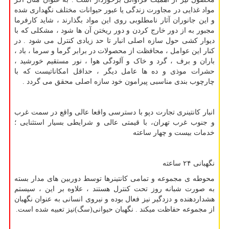
مواد غذایی در مجاورت زندگی یا عبور حیوانات مختلف نگهداری شده
و این جانوران آثار نامطلوبی روی این مواد بگذارند ، شاید کارفرما
مجبور به از دور خارج کردن و دور ریختن آن ها شود ، مشکلی که با
دیوار کشی حول سازه اصلی انبار تا حد زیادی کنترل می شود . در
کنار این عوامل ، محافظت از محصولات در برابر گرما و سرما ، باد ،
باران و برف ، گرد و خاک و آلودگی هوا ، نور مستقیم خورشید ،
حشرات موذی و ده ها عامل دیگر ، حداقل امکاناتیست که با
چارچوب بندی مناسبی پیرامون خود سازه اصلی محقق می گردد .
انبار كانتینری تجارت دپو با دسترسی واقعا عالی واقع در سمت غرب
و جنوب غرب تهران، با قیمتی عالی و شرایطی بسیار استثنایی ؛
خدمات بیست و چهار ساعته
نگهبانی ۲۴ ساعته
محوطه ی مجموعه و تمامی کانتینرها توسط دوربین های مدار بسته
به صورت شبانه روز تحت کنترل هستند ، علاوه بر این ، سیستم
هشداردهنده و دزدگیر نیز فعال بوده و نیروی انسانی به عنوان نگهبان
از مجموعه حفاظت میکند . نگهبان حیوانی(سگ)نیز تعبیه شده است.