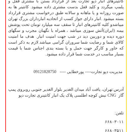
کانتینرهای انبار دپو تجارت بعد از قرارداد بستن با مشتری قفل و
پلمپ میگردد و کلید قفل بدست مشتری داده میشود. کانتینر ها به
صورت روزانه و یا ماهانه و سالانه طبق درخواست مشتری قرارداد
بسته میشود .انبار دارای جواز کسب از اتحادیه انبارداران بزرگ تهران
میباشدو کلیه کانتینرهای انبار تا سقف سه میلیارد تومان تحت پوشش
بیمه (ایران)آتش سوزی میباشد ، همراه با نگهبان مجرب و سگهای
دوره دیده و دوربین دید در شب جهت امنیت انبار. هدف ما امنیت
کالای شما و رضایت شما سروران گرامی میباشد.لازم به ذکر است
که خاور و کارگر جهت حمل و یا بسته بندی اجناس شما با قیمت
بسیار مناسب در خدمت شما قرار داده میشود.
مدیریت دپو تجارت---- پورخطایی ---- 09121828750
آدرس:تهران، یافت آباد میدان الغدیر بلوار الغدیر جنوبی روبروی پمپ
گاز
CNG
نبش کوچه اطلسی پلاک یک انبار کانتینری تجارت دپو
تلفن:
۶۶۸۰۳۰۱۱
۶۶۸۰۳۵۱۱