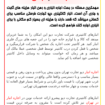
مهمترین مسئله در بحث اجاره انباری و رهن انبار هزینه های ثابت
و جاری آن است. انبار كانتینری دپو تجارت فرصتی مناسب برای
كسانی میباشد كه قصد دارند با هزینه ای بسیار كم مكانی را برای
انباری اجاره كنند فراهم كرده است.
انبارهای کانتینری شرکت تجارت دپو این امکان را به شما عزیزان
میدهد که کالا و یا لوازم خانه خود را در این جعبه های بزرگ فلزی
انبار کنید. هر کانتینر تحت اجاره یک شخص یا شرکت قرارمیگیرد و
شخص با قفل کردن درب کانتینر توسط قفل شخصی عملا مالک آن
میباشد و هر زمان که خواست میتواند به وسایل داخل کانتینر
شخصی خود اضافه یا کم نماید.
اجاره انبار
دپو تجارت تهران بدون پیش پرداخت و بدون رهن و قیمتی
بسیار مناسب و با دسترسی واقعا عالی واقع در سمت غرب و جنوب
غرب شهر تهران، با قیمت باور نکردنی و شرایط بسیار فوق العاده ؛با
خدمات بیست و چهار ساعته درخدمت همشهریان تهرانی .
انبارهای کانتینری تجارت دپو پیشرو ارائه خدمات نوین در
اجاره انبار
در تهران
نیز تلاش كرده است با مقرون به صرفه ترین قیمت