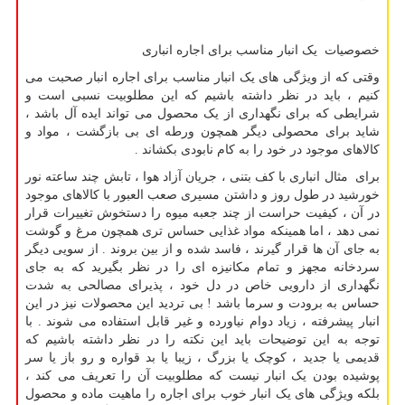
خصوصیات یک انبار مناسب برای اجاره انباری
وقتی که از ویژگی های یک انبار مناسب برای اجاره انبار صحبت می
کنیم ، باید در نظر داشته باشیم که این مطلوبیت نسبی است و
شرایطی که برای نگهداری از یک محصول می تواند ایده آل باشد ،
شاید برای محصولی دیگر همچون ورطه ای بی بازگشت ، مواد و
کالاهای موجود در خود را به کام نابودی بکشاند .
برای مثال انباری با کف بتنی ، جریان آزاد هوا ، تابش چند ساعته نور
خورشید در طول روز و داشتن مسیری صعب العبور با کالاهای موجود
در آن ، کیفیت حراست از چند جعبه میوه را دستخوش تغییرات قرار
نمی دهد ، اما همینکه مواد غذایی حساس تری همچون مرغ و گوشت
به جای آن ها قرار گیرند ، فاسد شده و از بین بروند . از سویی دیگر
سردخانه مجهز و تمام مکانیزه ای را در نظر بگیرید که به جای
نگهداری از دارویی خاص در دل خود ، پذیرای مصالحی به شدت
حساس به برودت و سرما باشد ! بی تردید این محصولات نیز در این
انبار پیشرفته ، زیاد دوام نیاورده و غیر قابل استفاده می شوند . با
توجه به این توضیحات باید این نکته را در نظر داشته باشیم که
قدیمی یا جدید ، کوچک یا بزرگ ، زیبا یا بد قواره و رو باز یا سر
پوشیده بودن یک انبار نیست که مطلوبیت آن را تعریف می کند ،
بلکه ویژگی های یک انبار خوب برای اجاره را ماهیت ماده و محصول