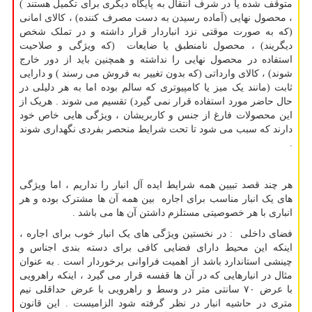
متوقف شده یا در شرف انتقال به پایگاه دیگری برای تکمیل هستند )
، محصول نهایی (آماده رسیدن به دست مصرف کننده) ، کالای امانی
(که به صورت موقتی نزد انباردار قرار داشته و در تملک شخص
دیگریند) ، محصول نامنطبق یا ضایعات (که ویژگی و صلاحیت
استفاده در محصول نهایی را نداشته و همچنین باید از دور خارج
شوند) ، کالای وارداتی (که بدون تغییر به فروش می رسند ) و دارایی
ثابت (مانند یک میز یا کامپیوتری که سالم بوده اما به هر دلیلی در
حال حاضر مورد استفاده قرار نمی گیرد) تقسیم می شوند . هریک از
این محصولات فارغ از جنس و کاربریشان ، ویژگی هایی خاص خود
دارند که سبب می شود تا تحت شرایط منحصر بفردی نگهداری شوند
.
هر چند قصد تبیین همه شرایط ایده آل انبار را نداریم ، اما ویژگی
های یک انبار مناسب برای اجاره بین همه آن ها مشترک بوده و هر
انباری با هر خصوصیتی مستلزم داشتن آن ها می باشد .
فضای داخلی : در نخستین ویژگی های یک انبار خوب برای اجاره ،
اینکه این محیط دارای فضایی کافی برای دسته بندی اجناس و
چینشی استاندارد باشد از اهمیت فراوانی برخوردار است . به عنوان
مثال در انبارهایی که در آن ها قفسه قرار می گیرد ، اینکه راهرویی
با عرض ۷۰ سانتی متر در وسط و راهرویی با عرض حداقلی نیم
متری در حاشیه انبار در نظر گرفته شود الزامیست . این قانون