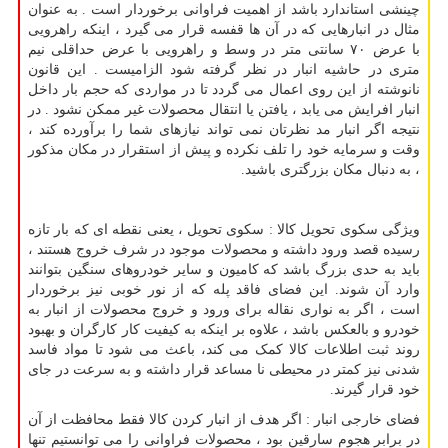
چینشی استاندارد باشد از اهمیت فراوانی برخوردار است . به عنوان
مثال در انبارهایی که در آن ها قفسه قرار می گیرد ، اینکه راهرویی
با عرض ۷۰ سانتی متر در وسط و راهرویی با عرض حداقلی نیم
متری در حاشیه انبار در نظر گرفته شود الزامیست . این قانون
نانوشته از این روی اعمال می گردد تا در مواردی که حجم بار داخل
انبار افرایش می یابد ، یافتن یا انتقال محصولات غیر ممکن نشود . در
نتیجه اگر انبار مد نظرتان نمی تواند نیازهای شما را برآورده کند ،
وقت و سرمایه خود را تلف نکرده و پیش از استقرار در مکان مذکور
، به دنبال مکان بزرگتری باشید.
ویژگی سکوی تحویل کالا : سکوی تحویل ، یعنی نقطه ای که بار تازه
رسیده قصد ورود داشته و محصولات موجود در شرف خروج هستند ،
باید به حدی بزرگ باشد که کامیون و سایر خودروهای سنگین بتوانند
وارد آن شوند. این فضای فاقد پله که از نور خوبی نیز برخوردار
است ، اگر به نواری نقاله برای ورود و خروج محصولات از انبار به
خودرو و بالعکس باشد ، علاوه بر اینکه به کیفیت کار کارگران و بهبود
روند ثبت اطلاعات کالا کمک می کند، باعث می شود تا مواد فاسد
شدنی نیز کمتر در محیطی نا مساعد قرار داشته و به سرعت در جای
خود قرار گیرند.
فضای خارجی انبار : اگر هدف از انبار کردن کالا فقط محافظت از آن
در برابر هجوم سارقین بود ، محصولات فراوانی را می توانستیم تنها