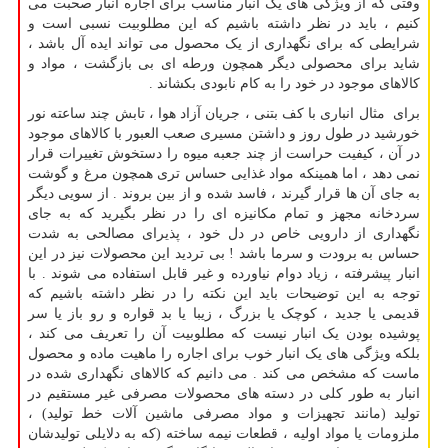
وقتی که از ویژگی های یک انبار مناسب برای اجاره انبار صحبت می
کنیم ، باید در نظر داشته باشیم که این مطلوبیت نسبی است و
شرایطی که برای نگهداری از یک محصول می تواند ایده آل باشد ،
شاید برای محصولی دیگر همچون ورطه ای بی بازگشت ، مواد و
کالاهای موجود در خود را به کام نابودی بکشاند .
برای مثال انباری با کف بتنی ، جریان آزاد هوا ، تابش چند ساعته نور
خورشید در طول روز و داشتن مسیری صعب العبور با کالاهای موجود
در آن ، کیفیت حراست از چند جعبه میوه را دستخوش تغییرات قرار
نمی دهد ، اما همینکه مواد غذایی حساس تری همچون مرغ و گوشت
به جای آن ها قرار گیرند ، فاسد شده و از بین بروند . از سویی دیگر
سردخانه مجهز و تمام مکانیزه ای را در نظر بگیرید که به جای
نگهداری از دارویی خاص در دل خود ، پذیرای مصالحی به شدت
حساس به برودت و سرما باشد ! بی تردید این محصولات نیز در این
انبار پیشرفته ، زیاد دوام نیاورده و غیر قابل استفاده می شوند . با
توجه به این توضیحات باید این نکته را در نظر داشته باشیم که
قدیمی یا جدید ، کوچک یا بزرگ ، زیبا یا بد قواره و رو باز یا سر
پوشیده بودن یک انبار نیست که مطلوبیت آن را تعریف می کند ،
بلکه ویژگی های یک انبار خوب برای اجاره را ماهیت ماده و محصول
ماست که مشخص می کند . می دانیم که کالاهای نگهداری شده در
انبار به طور کلی در دسته های محصولات مصرفی غیر مستقیم در
تولید (مانند تجهیزات و مواد مصرفی ماشین آلات خط تولید) ،
ملزومات یا مواد اولیه ، قطعات نیمه ساخته (که به دلایلی تولیدشان