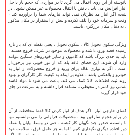
نانوشته از این روی اعمال می گردد تا در مواردی که حجم بار داخل
انبار افرایش می یابد ، یافتن یا انتقال محصولات غیر ممکن نشود . در
نتیجه اگر انبار مد نظرتان نمی تواند نیازهای شما را برآورده کند ،
وقت و سرمایه خود را تلف نکرده و پیش از استقرار در مکان مذکور
، به دنبال مکان بزرگتری باشید.
ویژگی سکوی تحویل کالا : سکوی تحویل ، یعنی نقطه ای که بار تازه
رسیده قصد ورود داشته و محصولات موجود در شرف خروج هستند ،
باید به حدی بزرگ باشد که کامیون و سایر خودروهای سنگین بتوانند
وارد آن شوند. این فضای فاقد پله که از نور خوبی نیز برخوردار
است ، اگر به نواری نقاله برای ورود و خروج محصولات از انبار به
خودرو و بالعکس باشد ، علاوه بر اینکه به کیفیت کار کارگران و بهبود
روند ثبت اطلاعات کالا کمک می کند، باعث می شود تا مواد فاسد
شدنی نیز کمتر در محیطی نا مساعد قرار داشته و به سرعت در جای
خود قرار گیرند.
فضای خارجی انبار : اگر هدف از انبار کردن کالا فقط محافظت از آن
در برابر هجوم سارقین بود ، محصولات فراوانی را می توانستیم تنها
با واسطه حضور چند نگهبان کار کشته ، حتی در وسط بیابان یا نقطه
دور افتاده دیگری نگهداری کنیم ! اما به جز عامل فوق ، سلامت خود
محصول نیز از اهمیت فراوانی برخوردار است . به عنوان مثال اگر