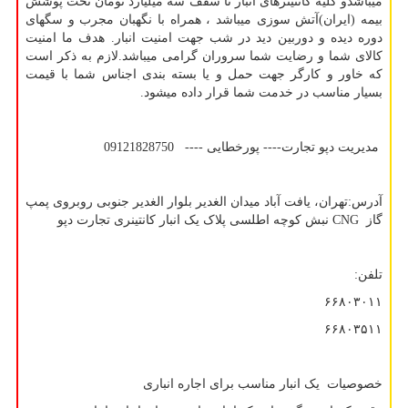
میباشدو کلیه کانتینرهای انبار تا سقف سه میلیارد تومان تحت پوشش
بیمه (ایران)آتش سوزی میباشد ، همراه با نگهبان مجرب و سگهای
دوره دیده و دوربین دید در شب جهت امنیت انبار. هدف ما امنیت
کالای شما و رضایت شما سروران گرامی میباشد.لازم به ذکر است
که خاور و کارگر جهت حمل و یا بسته بندی اجناس شما با قیمت
بسیار مناسب در خدمت شما قرار داده میشود.
مدیریت دپو تجارت---- پورخطایی ---- 09121828750
آدرس:تهران، یافت آباد میدان الغدیر بلوار الغدیر جنوبی روبروی پمپ
گاز
CNG
نبش کوچه اطلسی پلاک یک انبار کانتینری تجارت دپو
تلفن:
۶۶۸۰۳۰۱۱
۶۶۸۰۳۵۱۱
خصوصیات یک انبار مناسب برای اجاره انباری