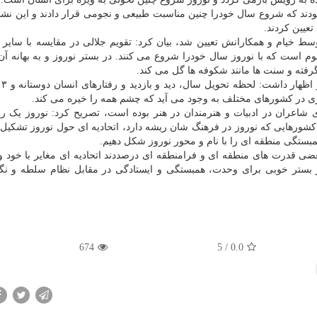
دند که شروع سال خودرا چنین مناسبت طبیعی و نجومی قرار دادند و این نشا
عیین کردند.
یم جلالی که در حدود ۸۰۰ سال پیش توسط خیام و همکارانش تعیین شد، بیان کرد: تقویم جلالی در مقایسه با سای
وم است که با نوروز سال خودرا شروع می کنند. در بستر نوروز و به بهانه آن
گرفته و سنت ها مانند شکوفه ها گل می کند.
روزی در کشورهای مختلف به وجود می آید که چشم همه را خیره می کند.
رای شاعران در ادبیات و هنرمندان در هنر بوده است، تصریح کرد: نوروز یک ر
ورهایی که نوروز در فرهنگ شان ریشه دارد، اتحادیه ای حول نوروز تشکیل 
مبستگی منطقه ای را با نام و محور نوروز شکل دهیم.
ضی قدرت های منطقه ای و فرامنطقه ای درصددند اتحادیه ای مغایر با خود 
ز بستر خوبی برای وحدت، همبستگی و ایستادگی در مقابل نظام سلطه و نگه
674
/ 5
0.0