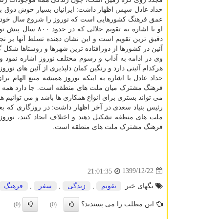
حداد عادل سپس اظهار داشت: ایرانیان بسیار خوش ذوق بو
عمق فرهنگ کشورهایی است که نوروز را شروع سال خود ت
او با اشاره به تقو
دقیق ترین تقویم است و این نشان دهنده تسلط آنها بر نج
آئین در کشورها از دورافتاده ترین شهرها و روستاها شکل 
هرکدام آئینی دارد و رنگین کمان دلپذیری از آئین های نو
حداد عادل با اشاره به اینکه نوروز همیشه منبع الهام ب
فرهنگ مشترک میان ملت های منطقه است. جا دارد همه کش
می تواند بستری برای انواع همکاری ها باشد و می توانیم ه
رئیس بنیاد سعدی در آخر اظهار داشت: در روزگاری که بع
ملت های منطقه تشکیل دهند و اختلاف ایجاد کنند، نورو
فرهنگ مشترک ملت های منطقه است.
1399/12/22
21:01:35
تگهای خبر:
تقویم
,
زندگی
,
سفر
,
فرهنگ
این مطلب را می پسندید؟
(0)
(0)