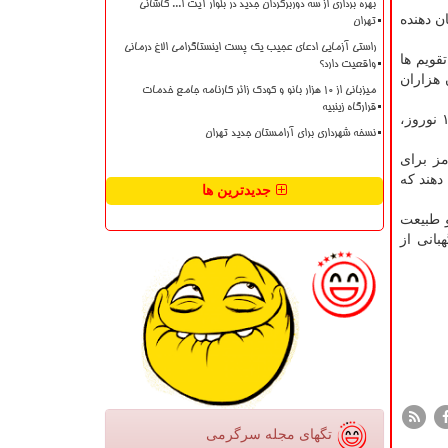
بهره برداری از سه دوربرگردان جدید در بلوار آیت ا... کاشانی
ن دهنده
تهران
راستی آزمایی ادعای عجیب یک پست اینستاگرامی الاغ درمانی
ر تقویم ها
واقعیت دارد؟
 هزاران
میزبانی از ۱۰ هزار بانو و کودک زائر کارنامه جامع خدمات
قرارگاه زینبیه
وی در ادامه به آداب و رسوم مختلف نوروز اشاره نمود و اظهار داشت: لحظه تحویل سال، دید و بازدید و رفتارهای انسان دوستانه و ۱۳ نوروز،
نسخه شهرداری برای آرامستان جدید تهران
مز برای
دهند که
جدیدترین ها
و طبیعت
بانی از
تگهای مجله سرگرمی