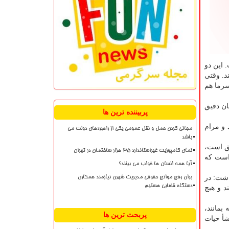
 این دو
د. وقتی
سرما هم
ان دقیق
پربیننده ترین ها
 و مرام
مجانی کردن حمل و نقل عمومی یکی از راهبردهای دولت می
باشد
لق است،
نمای کامپوزیت غیراستاندارد ۳۵ هزار ساختمان در تهران
است که
آیا همه انسان ها خواب می بینند؟
اشت: در
برای رفع موانع حقوقی مدیریت شهری نیازمند همکاری
دستگاه قضایی هستیم
د و هیچ
بمانند،
پربحث ترین ها
شأ حیات