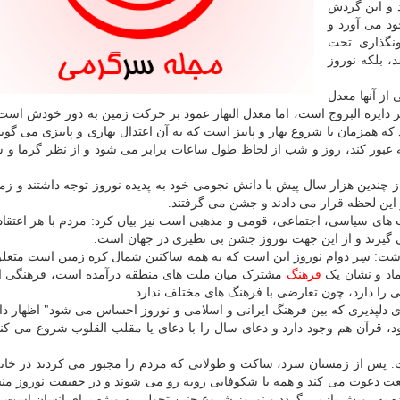
 و این گردش
د می آورد و
نگذاری تحت
، بلکه نوروز
از آنها معدل
بر دایره البروج است، اما معدل النهار عمود بر حرکت زمین به دور خودش است.
ه همزمان با شروع بهار و پاییز است که به آن اعتدال بهاری و پاییزی می گوین
 عبور کند، روز و شب از لحاظ طول ساعات برابر می شود و از نظر گرما و 
 چندین هزار سال پیش با دانش نجومی خود به پدیده نوروز توجه داشتند و زم
 این لحظه قرار می دادند و جشن می گرفتند.
های سیاسی، اجتماعی، قومی و مذهبی است نیز بیان کرد: مردم با هر اعتقاد
 گیرند و از این جهت نوروز جشن بی نظیری در جهان است.
شت: سِر دوام نوروز این است که به همه ساکنین شمال کره زمین است متع
نماد و نشان یک
فرهنگ
مشترک میان ملت های منطقه درآمده است، فرهنگی 
گی را دارد، چون تعارضی با فرهنگ های مختلف ندارد.
ی دلپذیری که بین فرهنگ ایرانی و اسلامی و نوروز احساس می شود" اظهار د
 قرآن هم وجود دارد و دعای سال را با دعای یا مقلب القلوب شروع می کنن
پس از زمستان سرد، ساکت و طولانی که مردم را مجبور می کردند در خانه 
بیعت دعوت می کند و همه با شکوفایی روبه رو می شوند و در حقیقت نوروز من
به رویش بازمی گردد و نوروز شروع چنین تحولی به ویژه برای انسان است.