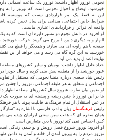
نجومی نوروز اظهار داشت: نوروز یک ساعت آسمانی دارد
خورشید، اوضاع و احوال نجومی است که نوروز را به وجو
این نه فقط یک امر قراردادی نیست که موسسه قانو
شرایط خاص اجتماعی، مبدایی برای سال تعیین کرده باشد
واقعه ای فراتر از قراردادهای اعتباری ماست.
او افزود: در دانش نجوم دو مسیر دایره ای است که به یکی 
النهار و به دیگری دایره البروج می گویند. حرکت خورشید 
صفحه با هم زاویه ای می سازند و همدیگر را قطع می کنند ک
خورشید به این گره گاه می رسد و می خواهد از این نقطه
نهایت اعتدال پدید می آید.
حداد عادل اظهار داشت: بومیان و سایر کشورهای منطقه از
عبور خورشید را از منطقه پیش بینی کرده و سال خودرا در
رئیس بنیاد سعدی درباره منشا نجومی که مستقل از تفاوت 
اجتماعی و متعلق به هر طبقه اجتماعی، نوروز را جشن می
او ضمن بیان تفاوت شروع سال کشورهای منطقه اظهار دا
بنا بر این نوروز با چنین ریشه و پیشینه ای به صورت یک 
در عین استقلال از تمام فرهنگ ها قابلیت پیوند با هر فرهن
رئیس
فرهنگستان
زبان و ادب فارسی با اشاره به "سازگار
همان سفره ای که هفت سین سنتی ایرانیان چیده می شود،
کس احساس نمی کند نوروز با دین متعارض است.
او افزود: نوروز شروع فصل رویش و نو شدن زندگی است. 
نوروز مردم را به بیرون آمدن از خانه و آمدن به دامن ط
مجدد روی کره زمین است، چون زندگی همه موجودات زنده 