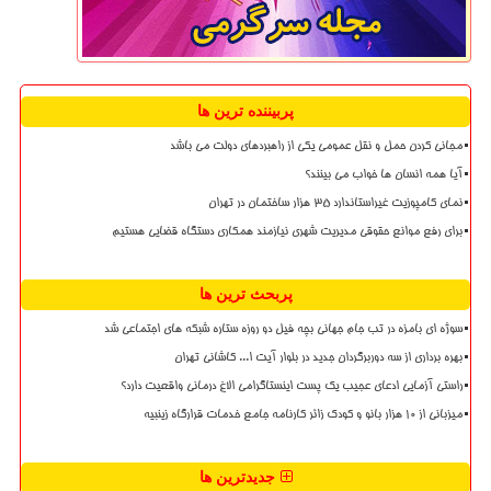
پربیننده ترین ها
مجانی کردن حمل و نقل عمومی یکی از راهبردهای دولت می باشد
آیا همه انسان ها خواب می بینند؟
نمای کامپوزیت غیراستاندارد ۳۵ هزار ساختمان در تهران
برای رفع موانع حقوقی مدیریت شهری نیازمند همکاری دستگاه قضایی هستیم
پربحث ترین ها
سوژه ای بامزه در تب جام جهانی بچه فیل دو روزه ستاره شبکه های اجتماعی شد
بهره برداری از سه دوربرگردان جدید در بلوار آیت ا... کاشانی تهران
راستی آزمایی ادعای عجیب یک پست اینستاگرامی الاغ درمانی واقعیت دارد؟
میزبانی از ۱۰ هزار بانو و کودک زائر کارنامه جامع خدمات قرارگاه زینبیه
جدیدترین ها