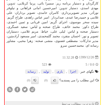
کارگردان و دستیار برنامه ریز: سمیرا بائی، پرنیا کربلایی، تدوین:
مهدی اسدی، دستیار تدوین: امیرحسین امانی فراهانی و نیلوفر
نورآذر، مدیر تصویربرداری: کامران حامدی، تصویر برداران: علی
غلامی و حمیدرضا عبدی، صدابردار: امیر عباس زاهدی، طراح گریم:
سیده سحر موسوی، اجرای گریم: امین قربانی و ثمین احمدی،
طراح دکور: محمد خائف، طراح صحنه و لباس: سعید عسگری،
دستیار صحنه و لباس: لیلی علی، خیاط: مریم غلامی، دستیاران
تصویر و نور: احسان منفرد، محمد گلمحمدی، امیر مسعود آرادمتین،
مدیر تدارکات: مصطفی غضنوی، منشی صحنه: زهرا محبی، مشاور
رسانه ای: محمدحسین سرو.
1399/12/20
11:32:28
523
/ 5
0.0
تگهای خبر:
اجرا
,
بازی
,
تولید
,
رسانه
این مطلب را می پسندید؟
(0)
(0)
تازه ترین مطالب مرتبط