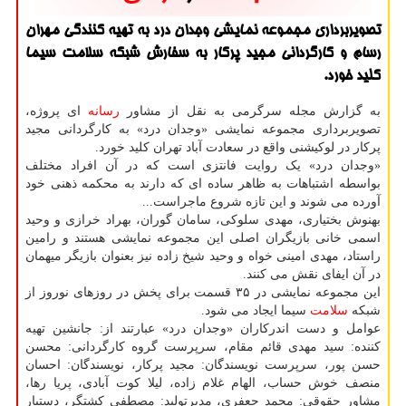
تصویربرداری مجموعه نمایشی وجدان درد به تهیه کنندگی مهران
رسام و کارگردانی مجید پرکار به سفارش شبکه سلامت سیما
کلید خورد.
به گزارش مجله سرگرمی به نقل از مشاور
رسانه
ای پروژه،
تصویربرداری مجموعه نمایشی «وجدان درد» به کارگردانی مجید
پرکار در لوکیشنی واقع در سعادت آباد تهران کلید خورد.
«وجدان درد» یک روایت فانتزی است که در آن افراد مختلف
بواسطه اشتباهات به ظاهر ساده ای که دارند به محکمه ذهنی خود
آورده می شوند و این تازه شروع ماجراست...
بهنوش بختیاری، مهدی سلوکی، سامان گوران، بهراد خرازی و وحید
اسمی خانی بازیگران اصلی این مجموعه نمایشی هستند و رامین
راستاد، مهدی امینی خواه و وحید شیخ زاده نیز بعنوان بازیگر میهمان
در آن ایفای نقش می کنند.
این مجموعه نمایشی در ۳۵ قسمت برای پخش در روزهای نوروز از
شبکه
سلامت
سیما ایجاد می شود.
عوامل و دست اندرکاران «وجدان درد» عبارتند از: جانشین تهیه
کننده: سید مهدی قائم مقام، سرپرست گروه کارگردانی: محسن
حسن پور، سرپرست نویسندگان: مجید پرکار، نویسندگان: احسان
منصف خوش حساب، الهام غلام زاده، لیلا کوت آبادی، پریا رها،
مشاور حقوقی: محمد جعفری، مدیرتولید: مصطفی کشتگر، دستیار