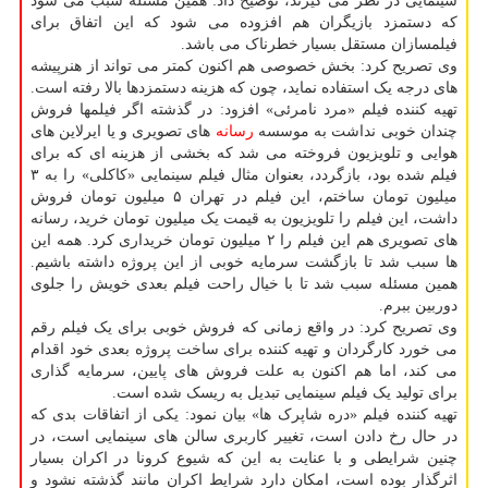
سینمایی در نظر می گیرند، توضیح داد: همین مسئله سبب می شود
که دستمزد بازیگران هم افزوده می شود که این اتفاق برای
فیلمسازان مستقل بسیار خطرناک می باشد.
وی تصریح کرد: بخش خصوصی هم اکنون کمتر می تواند از هنرپیشه
های درجه یک استفاده نماید، چون که هزینه دستمزدها بالا رفته است.
تهیه کننده فیلم «مرد نامرئی» افزود: در گذشته اگر فیلمها فروش
چندان خوبی نداشت به موسسه
رسانه
های تصویری و یا ایرلاین های
هوایی و تلویزیون فروخته می شد که بخشی از هزینه ای که برای
فیلم شده بود، بازگردد، بعنوان مثال فیلم سینمایی «کاکلی» را به ۳
میلیون تومان ساختم، این فیلم در تهران ۵ میلیون تومان فروش
داشت، این فیلم را تلویزیون به قیمت یک میلیون تومان خرید، رسانه
های تصویری هم این فیلم را ۲ میلیون تومان خریداری کرد. همه این
ها سبب شد تا بازگشت سرمایه خوبی از این پروژه داشته باشیم.
همین مسئله سبب شد تا با خیال راحت فیلم بعدی خویش را جلوی
دوربین ببرم.
وی تصریح کرد: در واقع زمانی که فروش خوبی برای یک فیلم رقم
می خورد کارگردان و تهیه کننده برای ساخت پروژه بعدی خود اقدام
می کند، اما هم اکنون به علت فروش های پایین، سرمایه گذاری
برای تولید یک فیلم سینمایی تبدیل به ریسک شده است.
تهیه کننده فیلم «دره شاپرک ها» بیان نمود: یکی از اتفاقات بدی که
در حال رخ دادن است، تغییر کاربری سالن های سینمایی است، در
چنین شرایطی و با عنایت به این که شیوع کرونا در اکران بسیار
اثرگذار بوده است، امکان دارد شرایط اکران مانند گذشته نشود و