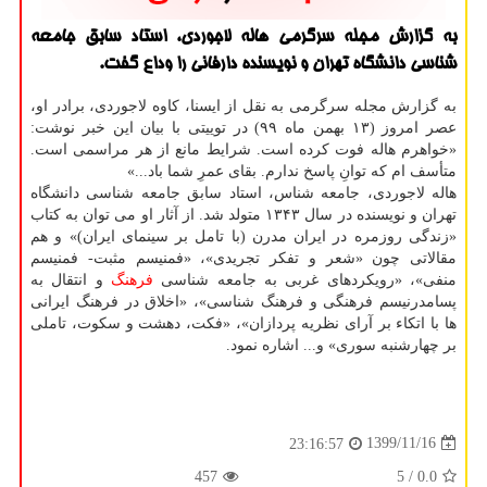
به گزارش مجله سرگرمی هاله لاجوردی، استاد سابق جامعه
شناسی دانشگاه تهران و نویسنده دارفانی را وداع گفت.
به گزارش مجله سرگرمی به نقل از ایسنا، کاوه لاجوردی، برادر او،
عصر امروز (۱۳ بهمن ماه ۹۹) در توییتی با بیان این خبر نوشت:
«خواهرم هاله فوت کرده است. شرایط مانع از هر مراسمی است.
متأسف ام که توانِ پاسخ ندارم. بقای عمرِ شما باد...»
هاله لاجوردی، جامعه شناس، استاد سابق جامعه شناسی دانشگاه
تهران و نویسنده در سال ۱۳۴۳ متولد شد. از آثار او می توان به کتاب
«زندگی روزمره در ایران مدرن (با تامل بر سینمای ایران)» و هم
مقالاتی چون «شعر و تفکر تجریدی»، «فمنیسم مثبت- فمنیسم
منفی»، «رویکردهای غربی به جامعه شناسی
فرهنگ
و انتقال به
پسامدرنیسم فرهنگی و فرهنگ شناسی»، «اخلاق در فرهنگ ایرانی
ها با اتکاء بر آرای نظریه پردازان»، «فکت، دهشت و سکوت، تاملی
بر چهارشنبه سوری» و... اشاره نمود.
1399/11/16
23:16:57
457
/ 5
0.0