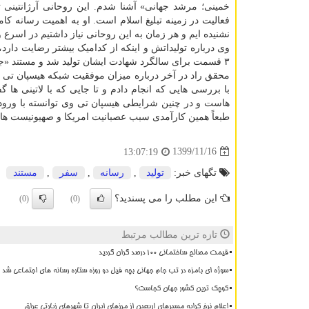
خمینی؛ مرشد جهانی» آشنا شدم. این روحانی آرژانتینی 
فعالیت در زمینه تبلیغ اسلام است. او به اهمیت رسانه کامل
نشنیده ایم و هر زمان به این روحانی نیاز داشتیم در ا
۳ قسمت برای سالگرد شهادت ایشان تولید شد و مستند «جشن هزارساله» که هر دو از شبکه هیسپان تی وی پخش گردید را بیشتر می پسندم.
محقق راد در آخر درباره میزان موفقیت شبکه هیسپان تی 
با بررسی هایی که انجام دادم و تا جایی که با لاتینی ها 
هاست و در چنین شرایطی هیسپان تی وی توانسته با ورود
طبعاً همین کارآمدی سبب عصبانیت امریکا و صهیونیست ه
1399/11/16
13:07:19
تگهای خبر:
تولید
,
رسانه
,
سفر
,
مستند
این مطلب را می پسندید؟
(0)
(0)
تازه ترین مطالب مرتبط
قیمت مصالح ساختمانی ۱۰۰ درصد گران گردید
سوژه ای بامزه در تب جام جهانی بچه فیل دو روزه ستاره رسانه های اجتماعی شد
کوچک ترین کشور جهان کجاست؟
اعلام نرخ کرایه مسیرهای اربعین از مرزهای ایران تا شهرهای زیارتی عراق