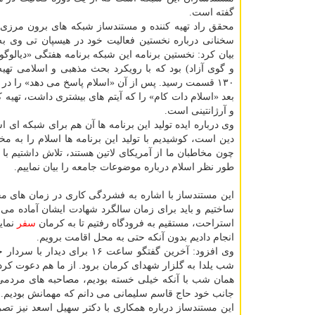
گفته است.
محقق راد تهیه کننده و مستندساز شبکه های برون مرزی 
سخنانی درباره نخستین فعالیت خود در هیسپان تی وی به
بیان کرد: نخستین برنامه این شبکه برنامه هفتگی «دیالوگو
و گوی آزاد) بود که با رویکرد بحث مذهبی و اسلامی تهیه
بعد «اسلام دات کام» را که آیتم های بیشتری داشت، تهیه 
و آرژانتینی است.
وی درباره ایده تولید این برنامه ها آن هم برای شبکه ای اس
دین است، کوشیدیم با تولید این برنامه ها اسلام را به مخ
چون مخاطبان ما از آمریکای لاتین هستند، تلاش داشتیم ب
طور نظر اسلام درباره موضوعات جامعه را بیان نماییم.
این مستندساز با اشاره به فشردگی کاری در زمان های م
ساختیم و باید برای زمان سالگرد شهادت ایشان آماده می 
استراحت، مستقیم به فرودگاه رفتیم تا به کرمان
سفر
نمای
انجام دادیم بدون آنکه حتی به محل اقامت برویم.
وی افزود: آخرین گفتگو ساع
شب یلدا به گلزار شهدای کرمان برود. از ما هم دعوت کرد و
همان شب با آنکه خیلی خسته بودیم، مصاحبه های مردمی خ
جانب خود حاج قاسم سلیمانی می دانم که مهمانش بودیم.