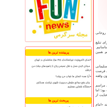
 روحانی
ی تبلیغ
اسانیم.
م. همین
پربیننده ترین ها
نمای کامپوزیت غیراستاندارد ۳۵ هزار ساختمان در تهران
سم سلیمانی
مجانی کردن حمل و نقل عمومی یکی از راهبردهای دولت می
باشد
ون فرصت
ون وقفه
آیا همه انسان ها خواب می بینند؟
برای رفع موانع حقوقی مدیریت شهری نیازمند همکاری
رای مراسم
دستگاه قضایی هستیم
ود؛ اما
نایت از
پربحث ترین ها
۱۵ سال قبل در جریان مستند «امام