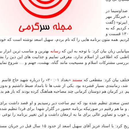
صداوسیما در
 خبرنگار مهر
 ابیرتو» (گفت
 کردیم که به
۱۳۰ قسمت رسید. پس از آن «اسلام پاسخ می دهد» را در ۱۳۰ قسمت و
کردیم. همه متون برنامه هایی را که نام بردم، سهیل اسعد نوشته است که خود
پانیایی زبان بیان کرد: با توجه به این که
رسانه
بهترین و مناسب ترین ابزار برا
اطبی که اطلاعی از اسلام ندارد، معرفی نماییم و جذابیت های این دین را بشن
ا بررسی مشترکات اسلام و مسیحیت مانند گناه، بهشت، جهنم و … شروع نمایی
ختلف بیان کرد: مقطعی که
مستند
«بغداد ۰۱: ۲۰» را درباره شهید حاج قا
شد، زمانبندی بسیار فشرده بود. یکی از شب ها تا بامداد ضبط داشتیم و بد
یم. در کرمان هم دوستان کرمانی چند مصاحبه هماهنگ کرده بودند که باز هم بد
ت ۱۶ برای دیدار با سردار حسن سعدی تنظیم شده بود که نیم ساعت دیر رسیدیم و او قصد داشت ب
 ما هم رفتیم در صورتیکه برنامه حضور در گلزار شهدا برای فردا تنظیم شده ب
وب و تصاویر عالی برای ما به ارمغان داشت و این تغییر برنامه را نوعی ع
این مستندساز درباره همکاری با دکتر سهیل اسعد نیز تصریح کرد: با استاد عزیز آقای سهیل اسعد از حدود 