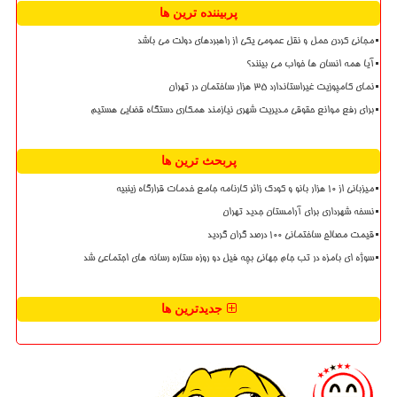
پربیننده ترین ها
مجانی کردن حمل و نقل عمومی یکی از راهبردهای دولت می باشد
آیا همه انسان ها خواب می بینند؟
نمای کامپوزیت غیراستاندارد ۳۵ هزار ساختمان در تهران
برای رفع موانع حقوقی مدیریت شهری نیازمند همکاری دستگاه قضایی هستیم
پربحث ترین ها
میزبانی از ۱۰ هزار بانو و کودک زائر کارنامه جامع خدمات قرارگاه زینبیه
نسخه شهرداری برای آرامستان جدید تهران
قیمت مصالح ساختمانی ۱۰۰ درصد گران گردید
سوژه ای بامزه در تب جام جهانی بچه فیل دو روزه ستاره رسانه های اجتماعی شد
جدیدترین ها