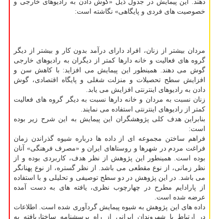
دهند. این پیمایش در جدول ذیل «گوش دادن به رادیوهای خارجی و
خصوصیت های فردی و پایگاهی» نگاشته است:
مردان بیشتر از زنان، افراد دارای درآمد بدون کار و بیشتر از دیگر
گروه های فعالیت و خانه دارها کمتر از دیگران به رادیوهای خارجی
گوش می دهند. همینطور این پیمایش می افزاید: با کاهش سن و
افزایش سطح تحصیلات و منزلت شغلی و پایگاه اقتصادی، گوش
دادن به رادیوهای اینترنتی افزایش می یابد.
زنان نسبت به مردان و خانه دارها نسبت به دیگر گروه های فعالیت
کمتر از رادیوهای اینترنتی استفاده می نمایند.
بنابراین هدف کلی پژوهشگران این پیمایش به این شرح زیر بوده
است:
فراهم ساختن مجموعه ای از داده ها درباره شیوه گذراندن زمان
فراغت مردم در شهرها و روستاهای ایران و «مصرف فرهنگی» آنان
بوده است. همینطور این پژوهش از نظر هدف، کاربردی بوده و از
نظر زمانی، از نوع مقطعی می باشد. از نظر گستره، از نوع پهنانگر
می باشد. در این پژوهش در دو سطح توصیفی و تحلیلی و با استفاده
از پارادایم مطرح در چهارچوب نظری، یافته های به دست آمده
عرضه شده است.
داده‎ های این پژوهش به شیوه پیمایش گردآوری شده است. اطلاعات
در ارتباط با شهروندان ایرانی از راه پرسشنامه ساختاریافته به