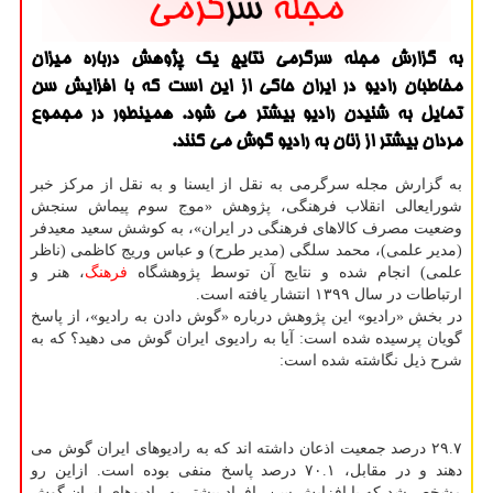
به گزارش مجله سرگرمی نتایج یک پژوهش درباره میزان
مخاطبان رادیو در ایران حاکی از این است که با افزایش سن
تمایل به شنیدن رادیو بیشتر می شود. همینطور در مجموع
مردان بیشتر از زنان به رادیو گوش می کنند.
به گزارش مجله سرگرمی به نقل از ایسنا و به نقل از مرکز خبر
شورایعالی انقلاب فرهنگی، پژوهش «موج سوم پیماش سنجش
وضعیت مصرف کالاهای فرهنگی در ایران»، به کوشش سعید معیدفر
(مدیر علمی)، محمد سلگی (مدیر طرح) و عباس وریج کاظمی (ناظر
علمی) انجام شده و نتایج آن توسط پژوهشگاه
فرهنگ
، هنر و
ارتباطات در سال ۱۳۹۹ انتشار یافته است.
در بخش «رادیو» این پژوهش درباره «گوش دادن به رادیو»، از پاسخ
گویان پرسیده شده است: آیا به رادیوی ایران گوش می دهید؟ که به
شرح ذیل نگاشته شده است:
۲۹.۷ درصد جمعیت اذعان داشته اند که به رادیوهای ایران گوش می
دهند و در مقابل، ۷۰.۱ درصد پاسخ منفی بوده است. ازاین رو
مشخص شد که با افزایش سن، افراد بیشتر به رادیوهای ایران گوش