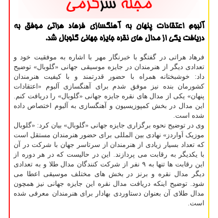
آلبوم اعتقادات پنهان به آهنگسازی فرهاد هراتی موفق به
دریافت یکی از مدال های نقره جایزه جهانی گلوبال شد.
فرهاد هراتی در گفتگو با خبرنگار مهر با اشاره به موفقیت خود و
تعدادی دیگر از هنرمندان در جایزه موسیقی جهانی «گلوبال» توضیح
داد: خوشبختانه همراه با حضور قدرتمند و با کیفیت هنرمندان
کشورمان بنده نیز موفق شدم برای آهنگسازی آلبوم «اعتقادات
پنهان» یکی از مدال های نقره جایزه جهانی «گلوبال» را دریافت کنم.
این مدال در بخش کمپوزیسیون و آهنگسازی به آلبوم اختصاص داده
شده است.
وی در توضیح نحوه برگزاری جایزه جهانی «گلوبال» بیان کرد: «گلوبال
موزیک اَواردز» نهادی بین المللی برای حضور هنرمندان مستقل است
که تعداد بسیار زیادی از هنرمندان از سرتاسر جهان با شرکت در آن
با یکدیگر به رقابت می پردازند. این در حالیست که در هر دوره از
این رقابت ها تنها به ۹ نفر از شرکت کنندگان مدال طلا و به تعدادی
دیگر مدال نقره و برنز در بخش های مختلف موسیقی اعطا می
شود. توضیح اینکه دریافت مدال نقره این جایزه جهانی نیز همچون
مدال طلای آن بعنوان دستاوردی بهادار برای هنرمندان معرفی شده
است.