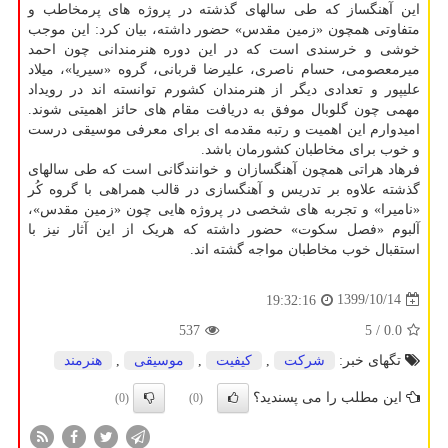
این آهنگساز که طی سالهای گذشته در پروژه های پرمخاطب و
متفاوتی همچون «زمین مقدس» حضور داشته، بیان کرد: این موجب
خوشی و خرسندی است که در این دوره هنرمندانی چون احمد
میرمعصومی، حسام ناصری، علیرضا قربانی، گروه «سیریا»، میلاد
علیپور و تعدادی دیگر از هنرمندان کشورم توانسته اند در رویداد
مهمی چون گلوبال موفق به دریافت مقام های حائز اهمیتی شوند.
امیدوارم این اهمیت و رتبه مقدمه ای برای معرفی موسیقی درست
و خوب برای مخاطبان کشورمان باشد.
فرهاد هراتی همچون آهنگسازان و خوانندگانی است که طی سالهای
گذشته علاوه بر تدریس و آهنگسازی در قالب همراهی با گروه کُر
«نامیرا» و تجربه های شخصی در پروژه هایی چون «زمین مقدس»،
آلبوم «فصل سکوت» حضور داشته که هریک از این آثار نیز با
استقبال خوب مخاطبان مواجه گشته اند.
1399/10/14
19:32:16
537
/ 5
0.0
تگهای خبر:
شركت
,
كیفیت
,
موسیقی
,
هنرمند
این مطلب را می پسندید؟
(0)
(0)