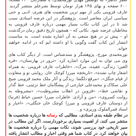
۶۰۰ صفحه و بهای ۱۴۵ هزار تومان توسط نشرعلم منتشر گردید.
عارف قزوینی یکی از مهم ترین شخصیت های هنری، ادبی و حتی
سیاسی ایران معاصر است. پژوهشگر در این عرصه اسنادی سبب
شد تا در این کتاب نکات بسیار مهمی درباره عارف قزوینی به
مخاطبان عرضه شود. نکاتی که – همچون تاریخ دقیق زمان درگذشت
او – پیش تر در هیچ منبعی به آن اشاره نشده است. به مناسبت
انتشار این کتاب گفت وگویی با او داشته ایم که در ادامه خواهید
خواند.
نورمحمدی مورخ، پژوهشگر و سندشناس است. از دیگر کتاب های
وی می توان به این موارد اشاره کرد: «ترور در بهارستان»، «قره
العین؛ زندگی، عقیده، مرگ»، «خاطرات عارف قزوینی: به همراه
اشعار چاپ نشده»، «تاریخچه میرزا کوچک خان: روایتی نو و متفاوت
از قیام جنگل»، «مرقع دلگشا: زندگی و آثار ملک محمد قزوینی شیخ
علی سکاک و محمدعلی خیارجی از پیشگامان خط تزئینی، خط گذار
و نقاشی خط»، «قزوین در انقلاب مشروطیت»، «مشروطه به
روایت کسروی»، «من و آزادی: خاطرات میرزا حسین خیاط (فرنیا)
از دوستان عارف قزوینی و میرزا کوچک خان جنگلی»، «اخبار و
اسناد قمرالملوک وزیری» و...
در نظام طبقه بندی اسنادی، مطالبی که
رسانه
ها درباره شخصیت ها
منتشر می کنند، از اهمیت بسیاری برخوردارست. اگر این مطالب در
سیر تاریخی خود بررسی شوند، نکات مهمی را درباره شخصیت ها
بیان خواهند کرد. در کتاب شما هم وقتی اخبار و مطالب انتشار یافته