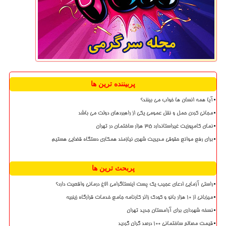
پربیننده ترین ها
آیا همه انسان ها خواب می بینند؟
مجانی کردن حمل و نقل عمومی یکی از راهبردهای دولت می باشد
نمای کامپوزیت غیراستاندارد ۳۵ هزار ساختمان در تهران
برای رفع موانع حقوقی مدیریت شهری نیازمند همکاری دستگاه قضایی هستیم
پربحث ترین ها
راستی آزمایی ادعای عجیب یک پست اینستاگرامی الاغ درمانی واقعیت دارد؟
میزبانی از ۱۰ هزار بانو و کودک زائر کارنامه جامع خدمات قرارگاه زینبیه
نسخه شهرداری برای آرامستان جدید تهران
قیمت مصالح ساختمانی ۱۰۰ درصد گران گردید