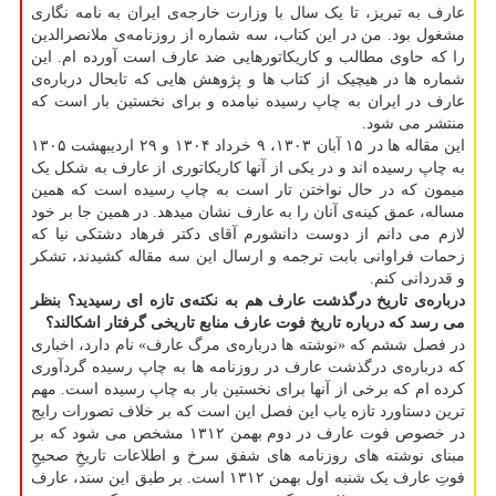
عارف به تبریز، تا یک سال با وزارت خارجه‌ی ایران به نامه نگاری
مشغول بود. من در این کتاب، سه شماره از روزنامه‌ی ملانصرالدین
را که حاوی مطالب و کاریکاتورهایی ضد عارف است آورده ام. این
شماره ها در هیچیک از کتاب ها و پژوهش هایی که تابحال درباره‌ی
عارف در ایران به چاپ رسیده نیامده و برای نخستین بار است که
منتشر می شود.
این مقاله ها در ۱۵ آبان ۱۳۰۳، ۹ خرداد ۱۳۰۴ و ۲۹ اردیبهشت ۱۳۰۵
به چاپ رسیده اند و در یکی از آنها کاریکاتوری از عارف به شکل یک
میمون که در حال نواختن تار است به چاپ رسیده است که همین
مساله، عمق کینه‌ی آنان را به عارف نشان میدهد. در همین جا بر خود
لازم می دانم از دوست دانشورم آقای دکتر فرهاد دشتکی نیا که
زحمات فراوانی بابت ترجمه و ارسال این سه مقاله کشیدند، تشکر
و قدردانی کنم.
درباره‌ی تاریخ درگذشت عارف هم به نکته‌ی تازه ای رسیدید؟ بنظر
می رسد که درباره تاریخ فوت عارف منابع تاریخی گرفتار اشکالند؟
در فصل ششم که «نوشته ها درباره‌ی مرگ عارف» نام دارد، اخباری
که درباره‌ی درگذشت عارف در روزنامه ها به چاپ رسیده گردآوری
کرده ام که برخی از آنها برای نخستین بار به چاپ رسیده است. مهم
ترین دستاورد تازه یاب این فصل این است که بر خلاف تصورات رایج
در خصوص فوت عارف در دوم بهمن ۱۳۱۲ مشخص می شود که بر
مبنای نوشته های روزنامه های شفق سرخ و اطلاعات تاریخِ صحیحِ
فوتِ عارف یک شنبه اول بهمن ۱۳۱۲ است. بر طبق این سند، عارف