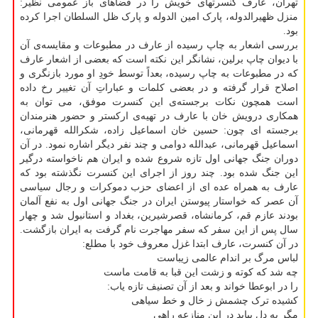
تهران، عارف کنسرتهای خویش را در فضاهای باز عمومی نظیر:
منزل ظهیرالدوله، پارک امین الدوله و پارک ظل السلطان اجرا کرده
بود.
بررسی اشعار به چاپ رسیده از عارف در مطبوعات و مقایسه‌ی آن
با دیوان چاپ برلین، نشانگر این نکته است که بعضی از اشعار عارف
که در مطبوعات به چاپ رسیده، بعداً توسط خودِ او مورد بازنگری و
اصلاح قرار گرفته و در بعضی کلمات و عباراتِ آن تغییر رخ داده
است همچون نکات برجسته‌ی این کنسرت موفق، می توان به
همکاری درویش خان با عارف در تهیه‌ی ارکستر و حضور هنرمندان
برجسته ای چون: حسین خان اسماعیل زاده، شکرالله قهرمانی،
اسماعیل قهرمانی، عبدالله دوامی و چند نفر دیگر اشاره نمود. در آن
دوران جنگ جهانی اول تازه شروع شده و ایران هم ناخواسته درگیر
این جنگ شده بود. چند روز از اجرای این کنسرت نگذشته بود که
عارف به همراه عده ای از اعضای حزب دموکرات و رجال سیاسی
آن عصر که خواستار پیوستن ایران در جنگ جهانی اول به نفع آلمان
بودند عازم قم، کرمانشاه، قصرشیرین، بغداد و استانبول شد و چهار
سال پس از این سفر که سفر مهاجرت نام گرفت به ایران بازگشت.
در آن کنسرت، عارف ابتدا غزل معروف خود با مطلع:
لباس مرگ بر اندام عالمی زیباست
چه شد که کوته و زشت این قبا به قامت ماست
را در ابوعطا خواند و بعد از آن تصنیف تازه یاب:
کشیده ترک چشمش ز خال و خط سیاهی
مگر به دل بیابد در این منازعه راهی