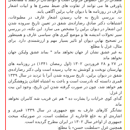
پاورقی ها می توانند از تفاوت های ضبط مصرع ها و ابیات اشعار
عارف در روزنامه ها با دیوان چاپ برلین آگاهی یابند.
ت. بررسیِ تاریخِ به چاپ رسیدنِ اشعار عارف در مطبوعات،
اشتباهات دکتر صادق رضازاده‌ی شفق در تعیینِ تاریخِ سروده شدنِ
این اشعار در دیوان برلین را مشخص می سازد. این نکته، در بررسیِ
سیر تحولات اندیشه ها و موضع گیری هایِ سیاسی عارف و همینطور
در تصحیح نهاییِ دیوان او تاثیر بسیار مهم و ارزشمندی دارد. برای
مثال، غزل با مطلع:
به غیر عشق نشان از جهان نخواهد ماند * بماند عشق ولیکن جهان
نخواهد ماند
در ۲۷ و ۲۸ فروردین ۱۳۰۲ (اول رمضان ۱۳۴۱) در روزنامه های
بهارستان نوبخت و کوشش به چاپ رسیده است ولی دکتر رضازاده‌ی
شفق در دیوان برلین، تاریخ سروده شدن آنرا با تردید در سال ۱۳۳۹
قمری دانسته که نادرست است و باعث به اشتباه افتادن پژوهشگران
هم خواهد شد، چون در صورت گرفته شدنِ این تاریخ، وجود این بیت
از غزل:
گدای کوی خرابات را بشارت ده * هم عن قریب شه کامران نخواهد
ماند
نشانگر کارهای عارف به نفع جمهوری در سال ۱۳۳۹ قمری و
اشاره‌ی او به خلع قاجاریه از سلطنت است، در صورتیکه مبحث
جمهوری از اواخر سال ۱۳۰۲ در ایران مطرح گردیده است.
همچنین غزل «سلطنت حسن» با مطلع: