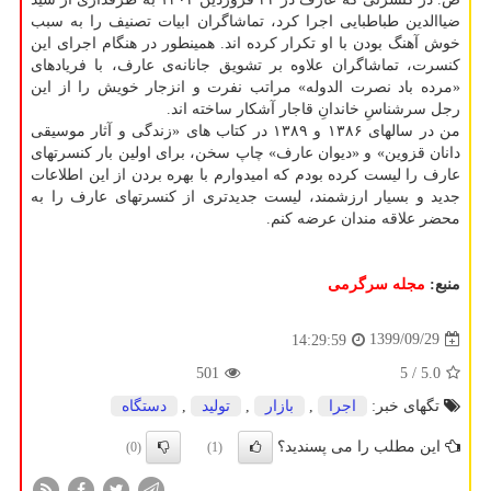
ضیاالدین طباطبایی اجرا کرد، تماشاگران ابیات تصنیف را به سبب
خوش آهنگ بودن با او تکرار کرده اند. همینطور در هنگام اجرای این
کنسرت، تماشاگران علاوه بر تشویق جانانه‌ی عارف، با فریادهای
«مرده باد نصرت الدوله» مراتب نفرت و انزجار خویش را از این
رجل سرشناسِ خاندانِ قاجار آشکار ساخته اند.
من در سالهای ۱۳۸۶ و ۱۳۸۹ در کتاب های «زندگی و آثار موسیقی
دانان قزوین» و «دیوان عارف» چاپ سخن، برای اولین بار کنسرتهای
عارف را لیست کرده بودم که امیدوارم با بهره بردن از این اطلاعات
جدید و بسیار ارزشمند، لیست جدیدتری از کنسرتهای عارف را به
محضر علاقه مندان عرضه کنم.
منبع:
مجله سرگرمی
1399/09/29
14:29:59
501
/ 5
5.0
تگهای خبر:
اجرا
,
بازار
,
تولید
,
دستگاه
این مطلب را می پسندید؟
(0)
(1)