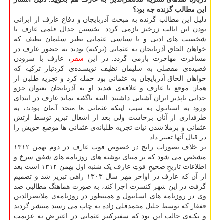
این مطالب گزنده چه بود؟
دلیل این مطالب گزنده به مبحث آذربایجان و دفاع عارف از ایرانی
بودن این ایالت زرخیز بازمی گردد. نخستین جدال قلمی عارف با
شخصیت های ادبی و یا سیاسی عثمانی نظیر سلیمان نظیف که
خواهان الحاق آذربایجان به عثمانی (ترکیه) بودند به حضور عارف در
مسافرت مهاجرت بازمی گردد. در این
سفر
، عارف با سرودن
قصیده‌ی مفصلی به سلیمان نظیف نویسنده‌ی کردتبار ترکیه که
خواهان الحاق آذربایجان به عثمانی بود حمله کرد و تجزیه طلبان از
همان موقع با عارف و علاقه‌ی شدید او به آذربایجان بعنوان جزو
جدایی ناپذیر ایران آشنایی داشتند. البته ناگفته نماند عارف در ابتدای
ورود به استانبول به سبب اینکه عثمانی ها متحد آلمان بودند، به
طرفداری از آنان برخاست ولی بعد از اشغال تبریز توسط ارتش
عثمانی و برملا شدن نیات تجزیه طلبانه‌ی عثمانی ها موضع خویش را
در قبال آنها تغییر داد.
بر خلاف تصورات رایج در خصوص فوت عارف در دوم بهمن ۱۳۱۲
مشخص می شود که بر مبنای نوشته های روزنامه های شفق سرخ و
اطلاعات تاریخِ صحیحِ فوتِ عارف یک شنبه اول بهمن ۱۳۱۲ است بعد
از آن که عارف در اواخر مهر سال ۱۳۰۳ راهی تبریز شد و تصمیم
گرفت در این شهر کنسرت اجرا کند، به صورت هماهنگ مطالبی ضد
وی در روزنامه های استانبول و همینطور در روزنامه‌ی ملانصرالدین
قفقاز که توسط جلیل محمدقلی زاده به چاپ می رسید منتشر گردید
و نکته‌ی جالب این بود که سفیرکبیر عثمانی در اعتراض به عزیمت