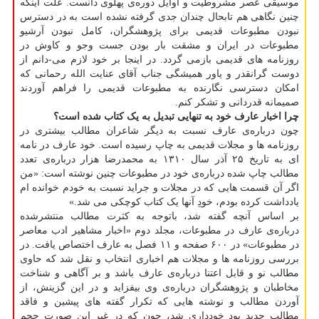
موسیقی عصر مشروطیت و اوایل دوره‌ی پهلوی دانست. علت اینکه
چنین نگاهی هم تابحال چندان جدی گرفته نشده است به در دسترس
نبودن مطبوعات قدیمی برای پژوهشگران، کامل نبودن آرشیو
مطبوعات در ایران و مشقت بار بودن جست وجو و کاوش در
روزنامه های قدیمی بازمی گردد. در اینجا بر خود لازم می-دانم از
دوست گرانقدر و یاور همیشگی جناب آقای عنایت الله رحمانی که
امکان دسترسی نگارنده به مطبوعات قدیمی را فراهم آوردند
صمیمانه قدردانی و تشکر کنم.
چرا اخبار عارف خود به تنهایی تبدیل به یک کتاب شده است؟
چون درباره‌ی عارف نسبت به دیگر شاعران مطالب بیشتری در
روزنامه ها و مجلات قدیمی به چاپ رسیده است. خود عارف در نامه
ای به تاریخ ۲۵ آذر سال ۱۳۱۰ به محمدرضا هزار درباره‌ی تعدد
مطالب چاپ شده درباره‌ی خود در مطبوعات چنین نوشته است: «من
اگر آن قسمت هایی که در مجلات و جراید نسبت به خودم خوانده ام
یادداشت کرده بودم، خودِ آنها یک کتاب کوچکی می شد.»
بر اساس آنچه گفته شد، باتوجه به کثرت مطالب منتشرشده
درباره‌ی عارف در مطبوعات، مجلد دوم «اخبار مشاهیر ادب معاصر
در مطبوعات» در ۶۰۰ صفحه و ۱۱ فصل به عارف اختصاص یافت. در
بررسی روزنامه ها و مجلات هم اخباری انتخاب و نقل شد که حاوی
مطالب نو و قابل اعتنا درباره‌ی عارف باشد و بر آگاهی و شناخت
مخاطبان و پژوهشگران درباره‌ی وی بیفزاید و در این گزینش، از
آوردن مطالب و نوشته هایی که تکرار گفته های پیشین و فاقد
مطالب جدید بود خودداری شد، چون که در غیر این صورت حجم