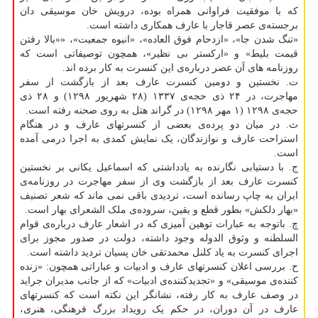
که با موفقیت فراوانی همراه بوده، درویش خان موسیقی دان
برجسته‌ی عصر قاجار با عارف همکاری داشته است.
«تنگ شدن جا»، «ازدحام فوق العاده»، «انبوه جمعیت»، ««بالا رفتن
قیمت بلیط» و «ارکستر بی نظیر»، همچون توصیفاتی است که
روزنامه های آن عصر درباره‌ی این کنسرت به کار برده اند.
ت. نخستین و دومین کنسرت عارف بعد از بازگشت از سفر
مهاجرت، در ۲۴ ذی حجه‌ی ۱۳۳۷ (۲۸ شهریور ۱۲۹۸) و ۲۸ ذی
حجه‌ی ۱۲۹۸ (۱ مهر ۱۲۹۸) در گراند هتل به روی صحنه رفته است.
ث. در میان دو پرده‌ی بعضی از کنسرتهای عارف و در هنگام
استراحت عارف و نوازندگان، یک نمایش کمدی به اجرا درمی آمده
است.
ج. با دستیابی نگارنده به یادداشتی که اسماعیل یکانی بر نخستین
کنسرت عارف بعد از بازگشت وی از سفر مهاجرت در روزنامه‌ی
ایران به چاپ رسانده است، تردیدی باقی نمی ماند که شعر تصنیف
«بهار دلکش» بطور قطع و یقین، سروده‌ی ملک الشعرای بهار است.
چ. باتوجه به عبارات توهین آمیزی که در اشعار عارف درباره‌ی قوام
السلطنه و وثوق الدوله وجود داشته، دولت در صدور مجوز برای
اجرای کنسرت به یاد کلنل محمدتقی خان پسیان تردید داشته است.
ح. بررسی اعلان کنسرتهای عارف و ادبیات و عباراتی همچون: «زنده
کننده‌ی موسیقی» و «تجدیدکننده‌ی ادبیات» که از جانب مدیران جراید
در وصف عارف به کار رفته، نشانگر این نکته است که کنسرتهای
عارف در آن دوران، در حکم یک رویداد بزرگ فرهنگی، هنری،