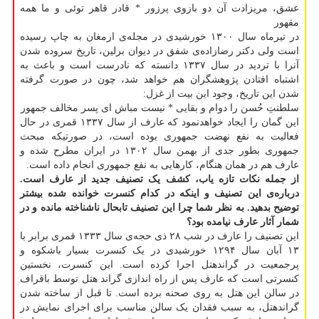
عشق، مریزادت آن دو بازوی پرزور * قادر قاهر توئی و ما همه
مقهور
در تیرماه سال ۱۳۰۰ خورشیدی در مجله‌ی ارمغان به چاپ رسیده
است ولی دکتر رضازاده‌ی شفق در دیوان برلین، تاریخ سروده شدن
آنرا با تردید در سال ۱۳۳۷ دانسته که نادرست است و باعث به
اشتباه افتادن پژوهشگران هم خواهد شد، چون در صورت گرفته
شدن این تاریخ، وجود این بیت از غزل:
سلطنتِ حُسن را دوام و بقایی * نیست مباش ای پسر مخالف جمهور
این گمان را ایجاد خواهدنمود که عارف از سال ۱۳۳۷ قمری در حال
فعالیت به نفع نهضت جمهوری بوده است، در صورتیکه مبحث
جمهوری بطور جدی از بهمن سال ۱۳۰۲ در ایران مطرح شده و
عارف هم در همان هنگام، کارهایی به نفع جمهوری انجام داده است.
از جمله نکات تازه یاب، کشف یک تصنیف جدید از عارف است.
درباره‌ی این تصنیف و اینکه در کدام کنسرت خوانده شده بیشتر
توضیح بدهید. به نظر شما چرا این تصنیف تابحال ناشناخته مانده و در
شمار آثار عارف نیامده بود؟
این تصنیف را عارف در شب ۲۸ ذی حجه‌ی سال ۱۳۳۳ قمری برابر با
۱۳ آبان سال ۱۲۹۴ خورشیدی در یک کنسرت بسیار باشکوه و
پرجمعیت در گراندهتل اجرا کرده است. این کنسرت، نخستین
کنسرتی است که عارف پس از راه اندازی گراند هتل توسط باقراف
در سالن این هتل به روی صحنه برده است. تا قبل از ساخته شدن
گراندهتل، به سبب فقدان یک سالن مناسب برای اجرای نمایش در