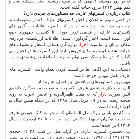
نه در روز دوشنبه ۲ بهمن که در شبِ دوشنبه، یعنی یکشنبه شب و
یکمِ بهمن ۱۳۱۲ بدرود حیات گفته است.
کتاب درباره‌ی کنسرتهای عارف چه دستاوردهای جدیدی دارد؟
در فصل سوم به اعلان و اخبار کنسرتهای عارف که در مطبوعات به
چاپ رسیده است پرداخته ام. در این فصل، اعلانات و آگهی های
کنسرتهای عارف از قدیمی ترین دوران تا کنسرت جمهوری جمع
آوری شده است. اخبار گردآوری شده، اطلاعات ارزشمندی درباره‌ی
مکان، زمان و مناسبت
اجرا
، نوازندگان همکار، اشعار و تصنیف هایِ
خوانده شده، قیمت و مکان فروش بلیط این کنسرت ها در اختیار می
گذارد که در منابع دیگر نمی توان به چنین اطلاعات ارزشمندی دست
یافت.
دستیابی به این آگاهی ها در لیست کردنِ تعدادِ واقعیِ کنسرت هایِ
عارف نقش مهمی خواهد داشت.
مهم ترین دستاوردهای نویافته‌ی این فصل، عبارتند از:
الف. بر خلاف نوشته‌ی عارف، کنسرت به نفع صدمه دیدگان حادثه‌ی
آتش سوزی
بازار
که به همت ظهیرالدوله و انجمن اخوت به روی
صحنه رفت، نه در ۲۹ مرداد سال ۱۲۸۸ که در دیماه همین سال به
اجرا درآمده است.
ب. گاردن پارتی پارک ظل السلطان که منجر به کتک خوردن عارف
به دست نوکران سپهدار تنکابنی شد، بین ۱۹ تا ۲۶ اردیبهشت سال
۱۲۹۳ اجرا شده است.
پ. نخستین کنسرت عارف در گراند هتل در شب ۲۸ ذی حجه‌ی
۱۳۳۳ (۱۳ آبان ۱۲۹۴) به روی صحنه رفته و در این کنسرت بی نظیر