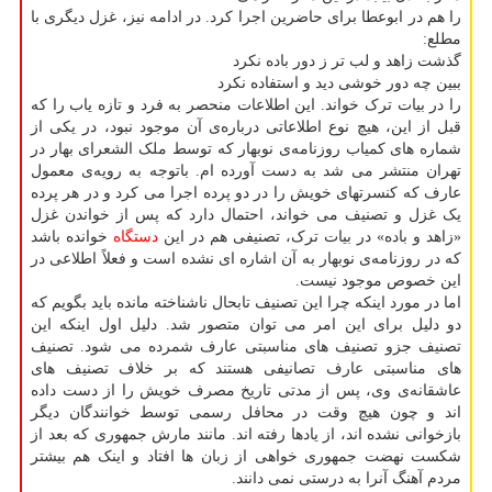
را هم در ابوعطا برای حاضرین اجرا کرد. در ادامه نیز، غزل دیگری با
مطلع:
گذشت زاهد و لب تر ز دور باده نکرد
ببین چه دور خوشی دید و استفاده نکرد
را در بیات ترک خواند. این اطلاعات منحصر به فرد و تازه یاب را که
قبل از این، هیچ نوع اطلاعاتی درباره‌ی آن موجود نبود، در یکی از
شماره های کمیاب روزنامه‌ی نوبهار که توسط ملک الشعرای بهار در
تهران منتشر می شد به دست آورده ام. باتوجه به رویه‌ی معمول
عارف که کنسرتهای خویش را در دو پرده اجرا می کرد و در هر پرده
یک غزل و تصنیف می خواند، احتمال دارد که پس از خواندن غزل
«زاهد و باده» در بیات ترک، تصنیفی هم در این
دستگاه
خوانده باشد
که در روزنامه‌ی نوبهار به آن اشاره ای نشده است و فعلاً اطلاعی در
این خصوص موجود نیست.
اما در مورد اینکه چرا این تصنیف تابحال ناشناخته مانده باید بگویم که
دو دلیل برای این امر می توان متصور شد. دلیل اول اینکه این
تصنیف جزو تصنیف های مناسبتی عارف شمرده می شود. تصنیف
های مناسبتی عارف تصانیفی هستند که بر خلاف تصنیف های
عاشقانه‌ی وی، پس از مدتی تاریخ مصرف خویش را از دست داده
اند و چون هیچ وقت در محافل رسمی توسط خوانندگان دیگر
بازخوانی نشده اند، از یادها رفته اند. مانند مارش جمهوری که بعد از
شکست نهضت جمهوری خواهی از زبان ها افتاد و اینک هم بیشتر
مردم آهنگ آنرا به درستی نمی دانند.