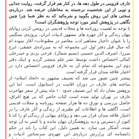
عارف قزوینی در طول دهه ها، در کنار هم قرار گرفت، روایت جذابی
و نویی از این شخصیت برجسته به مخاطبان عرضه شد. درباره‌ی
سختی های این روش بگویید و بفرمائید که به نظر شما چرا چنین
نگاهی در پژوهش کمتر مورد توجه پژوهشگران است؟
با توجه به اهمیت روزنامه ها و مجلات قدیمی در روشن کردن زوایای
پنهان زندگی و آثار چهره های مشهور ادبیات ایران، پروژه‌ی سنگینی
را با عنوان «اخبار مشاهیر ادب معاصر در مطبوعات» آغاز نموده ام
که سال قبل دفتر اول این مجموعه که به میرزاده‌ی عشقی، ایرج
میرزا، اشرف الدین حسینی (نسیم شمال)، فرخی یزدی و حیدرعلی
کمالی اختصاص داشت توسط نشر علم منتشر گردید و اینک دفتر
دوم این مجموعه که تمام آن به عارف قزوینی اختصاص دارد در
اختیار علاقه مندان قرار گرفته است.
پیشتر چنین تصور می شد که تصنیف مشهور به «اتحاد اسلام» از
ساخته های عارف در دوران اقامت در استانبول است، اما این
پژوهش نشان داد که این تصنیف حدود ۱۰ ماه پیش از سفر مهاجرت
عارف در تهران تولید شده است کتاب حاضر که بی هیچ اغراق،
حاصل بررسی و تورقِ ده ها هزار صفحه روزنامه و مجلات قدیمی
است، آگاهی ها و اطلاعات کم نظیری از زندگی و آثار عارف را در
اختیار علاقه مندان قرار می دهد و زوایای پنهانی از زندگی او را که تا
کنون از دسترس و دید پژوهشگران پنهان مانده و یا کمتر به آن توجه
شده، آشکار می سازد. به همین دلیل، این کتاب را باید در حکم
دانشنامه ای پرارزش درباره‌ی این چهره‌ی سرشناس ادبیات و