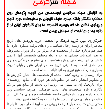
به گزارش مجله سرگرمی نورمحمدی می گوید: پژوهش روی
مطالب انتشار یافته درباره عارف قزوینی در مطبوعات دوره قاجار
و پهلوی، نشان داد که ورودیه کنسرت ها برای کارگران ارزان تر از
بقیه بود و روز فوت او هم اول بهمن است.
خبرگزاری مهر، گروه فرهنگ و اندیشه
: حوزه پژوهش های تاریخ
معاصر ایران در زمینه رجال شناسی، راه های نرفته بسیاری دارد. ما
هنوز هم درباره خیلی از شخصیت های مؤثر ایران از دوران مشروطه
به بعد، اطلاعات چندانی نداریم و ابعاد مختلف شخصیت آنها را نمی
شناسیم. این روند حتی درباره شخصیت های مشهور فرهنگی و هنری
هم صادق است. به عبارتی تاریخ معاصر ایران هنوز زوایای تاریک
بسیاری دارد که هیچ نوری به آنها تابانده نشده است.
برای رسیدن به وجوه کشف نشده از شخصیت ها، اخبار، گزارش ها
و تصاویر انتشار یافته در مطبوعات هر دوره ای، منابع ارزشمندی
برای تاریخنگاران به شمار می روند. این دست از منابع هم در تک
نگاری درباره شخصیت های ادبی، فرهنگی، هنری، سیاسی و…
کاربرد دارند هم در بازخوانی جامعه شناسانه دوره های مختلف. این
منابع در مواردی می توانند دید ما را نسبت به گذشته تغییر دهند.
مدتی پیش کتاب «اخبار عارف قزوینی در مطبوعات از دوره قاجار تا
عصر حاضر» به کوشش مهدی نورمحمدی، با شمارگان ۴۴۰ نسخه،