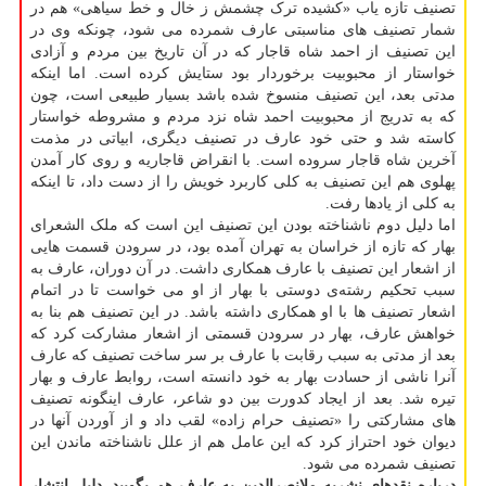
تصنیف تازه یاب «کشیده ترک چشمش ز خال و خط سیاهی» هم در
شمار تصنیف های مناسبتی عارف شمرده می شود، چونکه وی در
این تصنیف از احمد شاه قاجار که در آن تاریخ بین مردم و آزادی
خواستار از محبوبیت برخوردار بود ستایش کرده است. اما اینکه
مدتی بعد، این تصنیف منسوخ شده باشد بسیار طبیعی است، چون
که به تدریج از محبوبیت احمد شاه نزد مردم و مشروطه خواستار
کاسته شد و حتی خود عارف در تصنیف دیگری، ابیاتی در مذمت
آخرین شاه قاجار سروده است. با انقراض قاجاریه و روی کار آمدن
پهلوی هم این تصنیف به کلی کاربرد خویش را از دست داد، تا اینکه
به کلی از یادها رفت.
اما دلیل دوم ناشناخته بودن این تصنیف این است که ملک الشعرای
بهار که تازه از خراسان به تهران آمده بود، در سرودن قسمت هایی
از اشعار این تصنیف با عارف همکاری داشت. در آن دوران، عارف به
سبب تحکیم رشته‌ی دوستی با بهار از او می خواست تا در اتمام
اشعار تصنیف ها با او همکاری داشته باشد. در این تصنیف هم بنا به
خواهش عارف، بهار در سرودن قسمتی از اشعار مشارکت کرد که
بعد از مدتی به سبب رقابت با عارف بر سر ساخت تصنیف که عارف
آنرا ناشی از حسادت بهار به خود دانسته است، روابط عارف و بهار
تیره شد. بعد از ایجاد کدورت بین دو شاعر، عارف اینگونه تصنیف
های مشارکتی را «تصنیف حرام زاده» لقب داد و از آوردن آنها در
دیوان خود احتراز کرد که این عامل هم از علل ناشناخته ماندن این
تصنیف شمرده می شود.
درباره نقدهای نشریه ملانصرالدین به عارف هم بگویید. دلیل انتشار