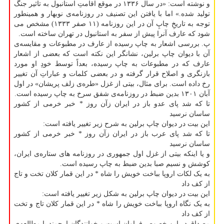
و نوشته است: «در سال ۱۳۳۶ در موقع اقامتِ استانبول به تاثیر جنگ
تولید شده.» اما با یافتن این تصنیف در روزنامه‌ی نوبهار و همینطور
توجه به تاریخِ چاپِ آن در این روزنامه (۱۱ صفر ۱۳۳۳) مشخص می
شود که عارف آنرا پیش از سفر به استانبول در تهران ساخته است.
پ. بررسی اشعار به چاپ رسیده از عارف در مطبوعات و مقایسه‌ی
آن با دیوان چاپ برلین، نشانگر این نکته است که بعضی از اشعار
عارف که در مطبوعات به چاپ رسیده، بعداً توسط خودِ او مورد
بازنگری و اصلاح قرار گرفته و در بعضی کلمات و عباراتِ آن تغییر
رخ داده است. برای مثال، بیتی از غزل «طره‌ی زلف پریشان» در اول
آبان ۱۳۰۱ بدین ضبط در روزنامه‌ی شفق سرخ به چاپ رسیده است.
تا که شد پای عدو باز در ایران زآن روز * خبر خرمی از کشور
ساسان نرسید
این بیت در دیوان چاپ برلین به شرح زیر تغییر یافته است:
تا که شد پای عرب باز در ایران زآن روز * خبر خرمی از کشور
ساسان نرسید
و یا اینکه بیتی از غزل اول جمهوری در روزنامه های ستاره‌ی ایران،
کوشش و نسیم صبا بدین ضبط به چاپ رسیده است.
به یک لکات اروپا بباخت خویش را شاه * در این قمار کلان تخت و تاج
از کف داد
این بیت در دیوان چاپ برلین به شکل زیر تغییر یافته است:
به یک نگاه اروپا بباخت خویش را شاه * در این قمار کلان تاج و تخت
از کف داد
مصداق در این خصوص فراوان است و خوانندگان ارجمند با مطالعه‌ی