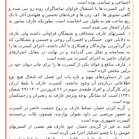
اجتماعی و سیاسی بوده است.
خ. این کنسرت ها با استقبال فراوان تماشاگران روبه رو می شده و
گاهی تشویق ها، کف زدن ها و فریادهای تحسین و هلهله‌ی آنان تا یک
ربع ساعت هم به طول می انجامیده است، بطوریکه عارف مجبور به
تکرار اشعار می شده است.
د. کنسرتهای عارف مشتاقان و شیفتگان فراوانی داشته ولی عارف
به دلایلی چون: خستگی و افسردگی روحی و جسمی و مشکلاتی که
در گردآوردن نوازندگان و همکاری با آنان داشته، اجرای کنسرت ها را
به مسامحه و تعلل می گذرانده و در نهایت در مقابل اصرارهای
فراوان حاضر به اجرای کنسرت می شده است.
ذ. عارف منافع و عوائد یکی از کنسرت ها را برای چاپ دیوان خود در
برلین مختص کرده است.
س. از دستاوردهای مهم و تازه یاب این فصل که تابحال هیچ نوع
اطلاعاتی درباره‌ی آن وجود نداشته، کنسرت عارف با بلیط ارزان
برای کارگران و افراد طبقه‌ی سوم در ۲۶ فروردین ۱۳۰۲ (۲۹ شعبان
۱۳۴۱) است که نشانگر توجه ویژه‌ی عارف به رنجبران و زحمتکشان
بوده است.
ر. گریه کردن حضار، تسلط عارف بر روح جمعیت حاضر در کنسرت
و حضور مرتضی نی داود بعنوان نوازنده، همچون نکات برجسته‌ی
کنسرت جمهوری بوده است.
البته به غیر از گریه‌ی حضار، خودِ عارف هم بعضی از کنسرتهای
خویش را با چشم اشکبار اجرا می کرده است.
ص. در کنسرتی که عارف در ۲۲ فروردین ۱۳۰۲ به طرفداری از سید