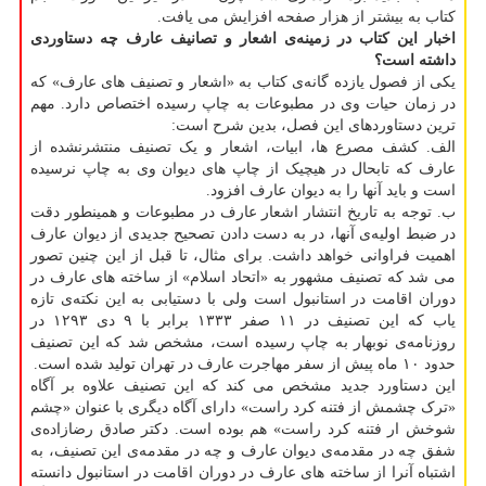
کتاب به بیشتر از هزار صفحه افزایش می یافت.
اخبار این کتاب در زمینه‌ی اشعار و تصانیف عارف چه دستاوردی
داشته است؟
یکی از فصول یازده گانه‌ی کتاب به «اشعار و تصنیف های عارف» که
در زمان حیات وی در مطبوعات به چاپ رسیده اختصاص دارد. مهم
ترین دستاوردهای این فصل، بدین شرح است:
الف. کشف مصرع ها، ابیات، اشعار و یک تصنیف منتشرنشده از
عارف که تابحال در هیچیک از چاپ های دیوان وی به چاپ نرسیده
است و باید آنها را به دیوان عارف افزود.
ب. توجه به تاریخ انتشار اشعار عارف در مطبوعات و همینطور دقت
در ضبط اولیه‌ی آنها، در به دست دادن تصحیح جدیدی از دیوان عارف
اهمیت فراوانی خواهد داشت. برای مثال، تا قبل از این چنین تصور
می شد که تصنیف مشهور به «اتحاد اسلام» از ساخته های عارف در
دوران اقامت در استانبول است ولی با دستیابی به این نکته‌ی تازه
یاب که این تصنیف در ۱۱ صفر ۱۳۳۳ برابر با ۹ دی ۱۲۹۳ در
روزنامه‌ی نوبهار به چاپ رسیده است، مشخص شد که این تصنیف
حدود ۱۰ ماه پیش از سفر مهاجرت عارف در تهران تولید شده است.
این دستاورد جدید مشخص می کند که این تصنیف علاوه بر آگاه
«ترک چشمش از فتنه کرد راست» دارای آگاه دیگری با عنوان «چشم
شوخش ار فتنه کرد راست» هم بوده است. دکتر صادق رضازاده‌ی
شفق چه در مقدمه‌ی دیوان عارف و چه در مقدمه‌ی این تصنیف، به
اشتباه آنرا از ساخته های عارف در دوران اقامت در استانبول دانسته