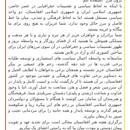
برون مرز" استفاده کنم.
با اینکه به لحاظ سیاسی و تقسیمات جغرافیایی در عصر حاضر،
جمهوری اسلامی ایران و جمهوری اسلامی افغانستان، دو واحد
سیاسی مستقل هستند اما به لحاظ فرهنگی و تمدنی، میان ما خط
فاصل و مرز حائل وجود ندارد، شما عزیزان به هیچ روی برای ما
بیگانه و غریبه نیستید.
شما برادران و خواهران عزیز از هر تیره و تباری و با هر مذهب و
مسلکی هموطن ما هستید که از قضای روزگار و به واسطه بروز و
ظهور تقسیمات سیاسی و جغرافیایی در آن سوی مرزهای ایران برای
ساختن کشوری آباد و آزاد در تلاش هستید.
متاسفانه به واسطه اعمال سیاست های استعماری و توسعه طلبانه
برخی قدرت ها در چند دهه گذشته، زخم های عمیقی بر پیکر
افغانستان عزیز نشسته و همچنان برخی بدخواهان با لطایف الحیل و
به دستاویز برخی تفاوت های فرهنگی و عقیدتی موجود در کشور
افغانستان، بر آن هستند تا از بازگشت ثبات و امنیت کامل و پایدار در
آن سرزمین شعر و فضل و هنر، ممانعت به عمل آورند، اما با وجودِ
عداوت و شناعت (زشتی و پلیدی) دشمنانِ سربلندی شما، فرهیختگان
و هنرمندان آن سامان می کوشند تا همگام با مسؤولان و دولتمردان
جمهوری اسلامی افغانستان بر زخم های این پیکره زیبا و شکوهمند
مرهم گذارند و توسعه پایدار و همه جانبه را برای مردمانی نجیب و
صبور به ارمغان بیاورند.
برگزاری هفته هنر افغانستان مجالی است برای تجدید عهد و تقویت
پیمان دوستی و مودت میان ما که به راستی اعضای یک پیکریم.