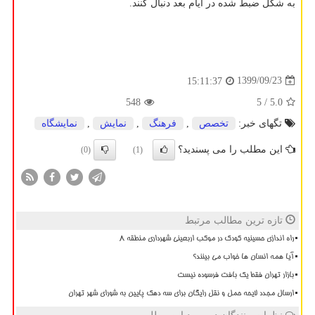
به شکل ضبط شده در ایام بعد دنبال کنند.
1399/09/23
15:11:37
548
/ 5
5.0
تگهای خبر:
تخصص
,
فرهنگ
,
نمایش
,
نمایشگاه
این مطلب را می پسندید؟
(0)
(1)
تازه ترین مطالب مرتبط
راه اندازی حسینیه کودک در موکب اربعینی شهرداری منطقه ۸
آیا همه انسان ها خواب می بینند؟
بازار تهران فقط یک بافت فرسوده نیست
ارسال مجدد لایحه حمل و نقل رایگان برای سه دهک پایین به شورای شهر تهران