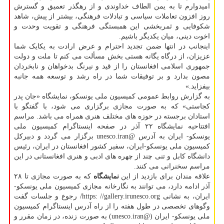
امیدوارم تا به یمن الطاف خداوندی و از رهگذر تعمیق و گسترش
روز افزون تعاملات سیاسی و تبادلات فرهنگی، بیشتر از پیش، شاهد
شکوفایی و ثمربخشی این همبستگی فرهنگی و تقویت وحدت و
اخوت دینی، میان یکدیگر باشیم.
اینجانب در انتها ضمن تجدید احترام و عرض ارادت به یکایک شما
عزیزان، از درگاه یگانه هستی بخش مسألت می کنم تا ملت و دولت
جمهوری اسلامی افغانستان را از قید و نیرنگ بدخواهان و نابخردان
مصون بدارد و بر توفیقات شما در راه رشد و توسعه همه جانبه
بیفزاید.»
به گزارش روابط عمومی کمیسیون ملی یونسکو، نمایشگاه «جان پدر
کجاستی» که به صورت مجازی برگزاری می شود، با گفتگو با
استادان برجسته در حوزه های مختلف هنری همراه می باشد. مراسم
افتتاحیه نمایشگاه ۲۲ آذر در صفحه اینستاگرام کمیسیون ملی
یونسکو- ایران به آدرس @unesco.iran برگزار می گردد و دبیرکل
کمیسیون ملی یونسکو-ایران، سفیر کشور افغانستان در ایران، رئیس
دانشگاه کابل و تنی چند از چهره های ادبی و هنری افغانستانی در این
مراسم سخنرانی می کنند.
علاقه مندان برای بازدید از این
نمایشگاه
که به صورت مجازی تا ۲۸
آذر ادامه دارد، می توانند به نگارخانه مجازی کمیسیون ملی یونسکو-
ایران، به نشانی https: //gallery.irunesco.org/ رجوع و جلسات گفت
وگوهای تخصصی در طول هفته را از راه آدرس اینستاگرام کمیسیون
ملی یونسکو- ایران (@unesco.iran) به صورت زنده، در زمان مقرر و