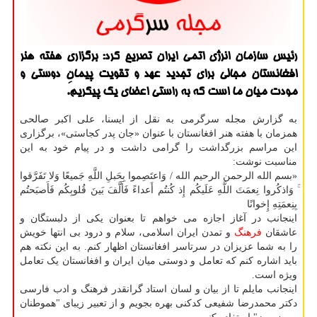
رئیس سازمان انرژی اتمی ایران تصریح کرد: برگزاری هفته هنر
افغانستان مجالی برای تجدید عهد و تقویت پیمانِ دوستی و
مودت میان ما است که به راستی اعضای یک پیکریم.
به گزارش مجله سرگرمی به نقل از ایسنا، علی اکبر صالحی
همزمان با هفته هنر افغانستان با عنوان «جان پدر کجاستی»، برگزاری
این مراسم بزرگداشت را گرامی داشت و در پیام خود به این
مناسبت نوشت:
«بسم الله الرحمن الرحیم الله / وَاعتَصِموا بِحَبلِ اللَّهِ جَمیعًا وَلا تَفَرَّقوا
ۚ وَاذکُروا نِعمَتَ اللَّهِ عَلَیکُم إِذ کُنتُم أَعداءً فَأَلَّفَ بَینَ قُلوبِکُم فَأَصبَحتُم
بِنِعمَتِهِ إِخوانًا
اینجانب در آغاز اجازه می خواهم تا بعنوان یکی از دلبستگان و
عاشقان
فرهنگ
و تمدن ایران اسلامی، سلام و درود بی انتها خویش
را به شما عزیزان در سرتاسر افغانستان اظهار کنم. به این نکته هم
باید اشاره کنم که تعامل و دوستی میان ایران و افغانستان یک تعامل
ویژه است.
اینجانب مایلم تا از بیان و لسان استاد گرانقدر فرهنگ و ادب فارسی
دکتر محمدرضا شفیعی کدکنی بهره بجویم و از تعبیر زیبای "هموطنان