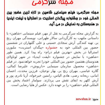
مجله سرگرمی: فیلم سینمایی شاهین در تازه ترین حضور بین
المللی خود در جشنواره پیگدان استریت در استرالیا و لیفت ایندیا
در هندوستان به نمایش در می آید.
به گزارش مجله سرگرمی به نقل از مهر، فیلم سینمایی «شاهین» با
داستانی ملتهب به کارگردانی سالار طهرانی، نویسندگی مهران رنج
بر، تهیه کنندگی آرش سجادی حسینی و علی گلبهاران در ششمین
حضور بین المللی خود به
جشنواره
«پیگدان استریت» ملبورن
استرالیا در بخش «بهترین فیلم درام» راه پیدا کرد. همین طور
«شاهین» با نمایش در جشنواره «لیفت ایندیا» در شهر لوناولای
هندوستان هفتمین حضور بین المللی خودرا تجربه خواهدنمود. در فیلم
«شاهین» محصول سازمان سینمایی «داریوش»، علیرضا کمالی،
گلاره عباسی، مهران رنج بر، بهار نوحیان، فرزین محدث، احسان
امانی، ریحانه رضی، هادی الیاس، رامتین خیرخواه، آریا نادری پور و
آرش کلهر به ایفای نقش می پردازند. سولماز اعتماد پخش بین
المللی فیلم «شاهین» را بر عهده دارد. عکس از هلیا رضایی است.
منبع:
newsfun.ir