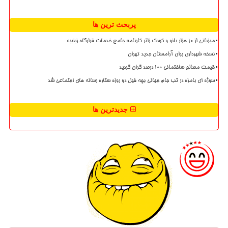
پربحث ترین ها
میزبانی از ۱۰ هزار بانو و کودک زائر کارنامه جامع خدمات قرارگاه زینبیه
نسخه شهرداری برای آرامستان جدید تهران
قیمت مصالح ساختمانی ۱۰۰ درصد گران گردید
سوژه ای بامزه در تب جام جهانی بچه فیل دو روزه ستاره رسانه های اجتماعی شد
جدیدترین ها