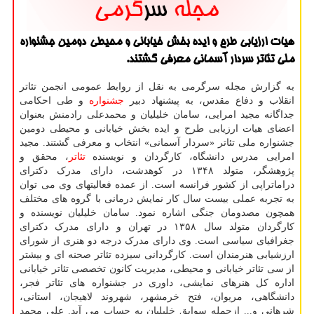
هیات ارزیابی طرح و ایده بخش خیابانی و محیطی دومین جشنواره
ملی تئاتر سردار آسمانی معرفی گشتند.
به گزارش مجله سرگرمی به نقل از روابط عمومی انجمن تئاتر
انقلاب و دفاع مقدس، به پیشنهاد دبیر
جشنواره
و طی احکامی
جداگانه مجید امرایی، سامان خلیلیان و محمدعلی رادمنش بعنوان
اعضای هیات ارزیابی طرح و ایده بخش خیابانی و محیطی دومین
جشنواره ملی تئاتر «سردار آسمانی» انتخاب و معرفی گشتند. مجید
امرایی مدرس دانشگاه، کارگردان و نویسنده
تئاتر
، محقق و
پژوهشگر، متولد ۱۳۴۸ در کوهدشت، دارای مدرک دکترای
دراماتراپی از کشور فرانسه است. از عمده فعالیتهای وی می توان
به تجربه عملی بیست سال کار نمایش درمانی با گروه های مختلف
همچون مصدومان جنگی اشاره نمود. سامان خلیلیان نویسنده و
کارگردان متولد سال ۱۳۵۸ در تهران و دارای مدرک دکترای
جغرافیای سیاسی است. وی دارای مدرک درجه دو هنری از شورای
ارزشیابی هنرمندان است. کارگردانی سیزده تئاتر صحنه ای و بیشتر
از سی تئاتر خیابانی و محیطی، مدیریت کانون تخصصی تئاتر خیابانی
اداره کل هنرهای نمایشی، داوری در جشنواره های تئاتر فجر،
دانشگاهی، مریوان، فتح خرمشهر، شهروند لاهیجان، استانی،
شرهانی و... ازجمله سوابق خلیلیان به حساب می آید. علی محمد