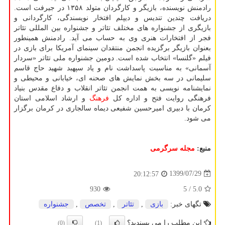
رادمنش نویسنده، بازیگر و کارگردان متولد ۱۳۵۸ در جیرفت است.
دریافت چندین تندیس و دیپلم افتخار نویسندگی، کارگردانی و
بازیگری از جشنواره های مختلف تئاتر و جشنواره بین المللی تئاتر
فجر از افتخارات هنری وی به حساب می آید. رادمنش همینطور
بعنوان بازیگر برگزیده انجمن منتقدان سینمای آمریکا برای بازی در
فیلم «گلنسا» انتخاب شده است. دومین جشنواره ملی تئاتر «سردار
آسمانی» به مناسبت پاسداشت نام و یاد سپهبد شهید حاج قاسم
سلیمانی در سه بخش نمایش های صحنه ای، خیابانی و محیطی و
نمایشنامه نویسی به همت انجمن تئاتر انقلاب و دفاع مقدس بنیاد
فرهنگی روایت فتح و اداره کل
فرهنگ
و ارشاد اسلامی استان
کرمان با دبیری امیرحسین شفیعی دیماه سالجاری در کرمان برگزار
می شود.
منبع:
مجله سرگرمی
1399/07/29
20:12:57
930
/ 5
5.0
تگهای خبر:
بازی
,
تئاتر
,
تخصص
,
جشنواره
این مطلب را می پسندید؟
(0)
(1)