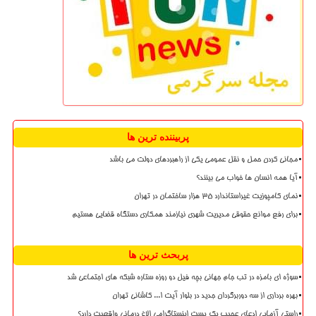
پربیننده ترین ها
مجانی کردن حمل و نقل عمومی یکی از راهبردهای دولت می باشد
آیا همه انسان ها خواب می بینند؟
نمای کامپوزیت غیراستاندارد ۳۵ هزار ساختمان در تهران
برای رفع موانع حقوقی مدیریت شهری نیازمند همکاری دستگاه قضایی هستیم
پربحث ترین ها
سوژه ای بامزه در تب جام جهانی بچه فیل دو روزه ستاره شبکه های اجتماعی شد
بهره برداری از سه دوربرگردان جدید در بلوار آیت ا... کاشانی تهران
راستی آزمایی ادعای عجیب یک پست اینستاگرامی الاغ درمانی واقعیت دارد؟