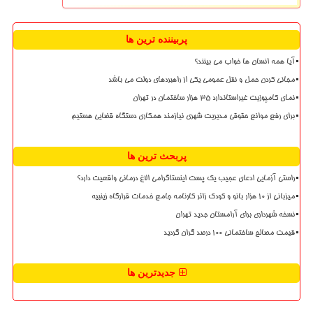
پربیننده ترین ها
آیا همه انسان ها خواب می بینند؟
مجانی کردن حمل و نقل عمومی یکی از راهبردهای دولت می باشد
نمای کامپوزیت غیراستاندارد ۳۵ هزار ساختمان در تهران
برای رفع موانع حقوقی مدیریت شهری نیازمند همکاری دستگاه قضایی هستیم
پربحث ترین ها
راستی آزمایی ادعای عجیب یک پست اینستاگرامی الاغ درمانی واقعیت دارد؟
میزبانی از ۱۰ هزار بانو و کودک زائر کارنامه جامع خدمات قرارگاه زینبیه
نسخه شهرداری برای آرامستان جدید تهران
قیمت مصالح ساختمانی ۱۰۰ درصد گران گردید
جدیدترین ها