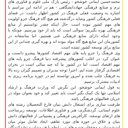
محمدحسین ایمانی خوشخو - رئیس پارک ملی علوم و فناوری های
نرم و صنایع فرهنگی جهاددانشگاهی - هم در ادامه این مراسم با
اشاره به وضعیت فعلی فرهنگ در کشور اظهار داشت: در فضای
فعلی فرهنگی کشور وشاید درگذشته هم هیچ گاه فرهنگ جزو اولویت
های مهم کشور نبوده است. حال اینکه چقدر توانستیم از منابع
فرهنگی بهره بگیریم؛ سوالی است که باید از خود بپرسیم. چونکه با
وجود اینکه دارای منابع فرهنگی غنی هستیم، اما متاسفانه در
کشورمان این منابع هیچ گاه مولد نبوده اند و بهره گیری چندانی از این
منابع برای توسعه کشور نشده است.
وی فرهنگ را جزو پایه های مهم اقتصاد کشورها پیشرو دانست و
عنوان کرد: در اغلب کشورهای پیشرفته دنیا فرهنگ جزو پایه های
مهم اقتصاد است، اما در کشور ما که چند سالی است در بحران
اقتصادی گرفتار شده ایم، اخیرا توجه مدیران و تصمیم گیران رده بالا
به فرهنگ جلب شده و امروز توانسته ایم در حوزه برنامه ریزی به
ادبیات مشترک برسیم.
به قول ایمانی خوشخو، این نگرش که وزارت فرهنگ و ارشاد
اسلامی تنها یک کمک بگیر است باید تغییر کند و خود بعنوان مولد در
جریان فعالیتهای فرهنگی باشد.
ظرفیت سازی برای اشتغال دانش بنیان فارغ التحصیلان رشته های
علوم انسانی، گردشگری، هنر و فناوری اطلاعات، توسعه زیرساخت
های ارتقای توسعه، کارآفرینی فرهنگی و پشتیبانی از فعالیتهای دانش
بنیان و خلاق در حوزه های مورد تفاهم، ایجاد تعامل موثر میان
اندیشمندان و محققان حوزه های در رابطه با هنرمندان و تولیدکنندگان