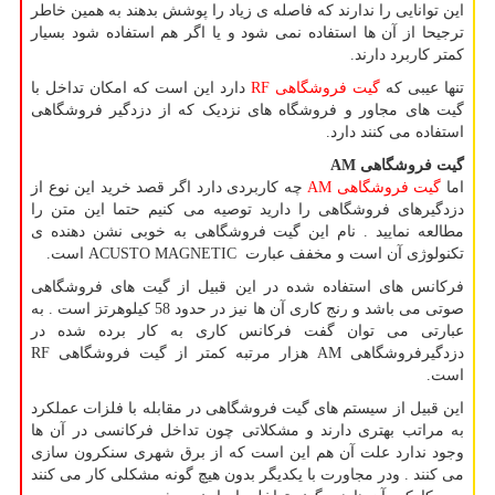
این توانایی را ندارند که فاصله ی زیاد را پوشش بدهند به همین خاطر
ترجیحا از آن ها استفاده نمی شود و یا اگر هم استفاده شود بسیار
کمتر کاربرد دارند.
تنها عیبی که
گیت فروشگاهی
RF
دارد این است که امکان تداخل با
گیت های مجاور و فروشگاه های نزدیک که از دزدگیر فروشگاهی
استفاده می کنند دارد.
گیت فروشگاهی
AM
اما
گیت فروشگاهی
AM
چه کاربردی دارد اگر قصد خرید این نوع از
دزدگیرهای فروشگاهی را دارید توصیه می کنیم حتما این متن را
مطالعه نمایید . نام این گیت فروشگاهی به خوبی نشن دهنده ی
تکنولوژی آن است و مخفف عبارت
ACUSTO MAGNETIC
است.
فرکانس های استفاده شده در این قبیل از گیت های فروشگاهی
صوتی می باشد و رنج کاری آن ها نیز در حدود 58 کیلوهرتز است . به
عبارتی می توان گفت فرکانس کاری به کار برده شده در
دزدگیرفروشگاهی
AM
هزار مرتبه کمتر از گیت فروشگاهی
RF
است.
این قبیل از سیستم های گیت فروشگاهی در مقابله با فلزات عملکرد
به مراتب بهتری دارند و مشکلاتی چون تداخل فرکانسی در آن ها
وجود ندارد علت آن هم این است که از برق شهری سنکرون سازی
می کنند . ودر مجاورت با یکدیگر بدون هیچ گونه مشکلی کار می کنند