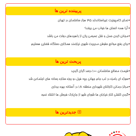
پربیننده ترین ها
نمای کامپوزیت غیراستاندارد ۳۵ هزار ساختمان در تهران
آیا همه انسان ها خواب می بینند؟
مجانی کردن حمل و نقل عمومی یکی از راهبردهای دولت می باشد
برای رفع موانع حقوقی مدیریت شهری نیازمند همکاری دستگاه قضایی هستیم
پربحث ترین ها
قیمت مصالح ساختمانی ۱۰۰ درصد گران گردید
سوژه ای بامزه در تب جام جهانی بچه فیل دو روزه ستاره رسانه های اجتماعی شد
مرکز درمانی کارکنان شهرداری منطقه ۱۸ در آستانه بهره برداری
گردن کلفتی کنار خیابان ها شورای شهر از جاپارک فروش ها انتقاد نمود
جدیدترین ها