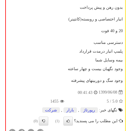
بدون رهن و پیش پرداخت
انبار اختصاصی و روبسته(کانتینر)
20 و 40 فوت
دسترسی مناسب
پلمپ انبار درمدت قرارداد
بیمه وسایل شما
وجود نگهبان بیست و چهار ساعته
وجود سگ و دوربینهای پیشرفته
1399/06/08
00:41:43
1455
/ 5
5.0
تگهای خبر:
رپورتاژ
,
بازار
,
شركت
این مطلب را می پسندید؟
(0)
(1)